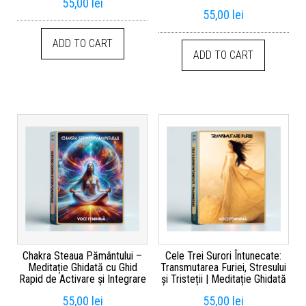
55,00
lei
55,00
lei
ADD TO CART
ADD TO CART
Chakra Steaua Pământului –
Cele Trei Surori Întunecate:
Meditație Ghidată cu Ghid
Transmutarea Furiei, Stresului
Rapid de Activare și Integrare
și Tristeții | Meditație Ghidată
55,00
lei
55,00
lei