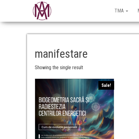
TheMeditation.Academy
GGhidare
interioară.
TMA
Fără
dogme.
fără
zgomot.
manifestare
Showing the single result
Sale!