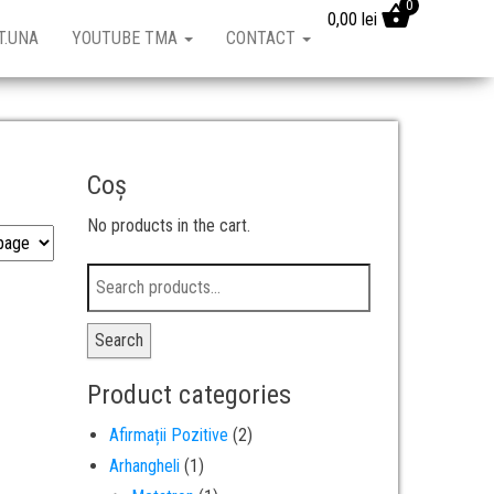
0
0,00
lei
T.UNA
YOUTUBE TMA
CONTACT
Coș
No products in the cart.
Search
Product categories
Afirmații Pozitive
(2)
Arhangheli
(1)