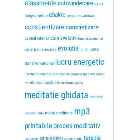
atasamente
autovindecare
avort
chakre
biogeometrie
conectare spirituala
constientizare
constietizare
curs evolutiv
copilul interior
dans
detox mental
evolutie
jurnal
digital print
energetica
jurnal
lucru energetic
transformațional
lucrur energetic
manifestare
mantra
measure made
meditatie
mindfulness
meditatie audio
meditatie ghidata
meditatie
mp3
metta meditatie
personalizata
printabile
proces meditativ
terapie
sinele divin
radistezie
sunete divine