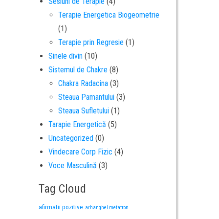
Sesiuni de Terapie
(4)
Terapie Energetica Biogeometrie
(1)
Terapie prin Regresie
(1)
Sinele divin
(10)
Sistemul de Chakre
(8)
Chakra Radacina
(3)
Steaua Pamantului
(3)
Steaua Sufletului
(1)
Tarapie Energetică
(5)
Uncategorized
(0)
Vindecare Corp Fizic
(4)
Voce Masculină
(3)
Tag Cloud
afirmatii pozitive
arhanghel metatron