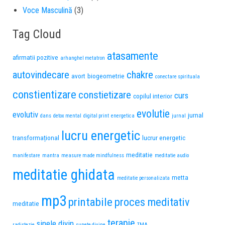
Voce Masculină
(3)
Tag Cloud
atasamente
afirmatii pozitive
arhanghel metatron
autovindecare
chakre
avort
biogeometrie
conectare spirituala
constientizare
constietizare
curs
copilul interior
evolutie
evolutiv
jurnal
dans
detox mental
digital print
energetica
jurnal
lucru energetic
transformațional
lucrur energetic
meditatie
manifestare
mantra
measure made mindfulness
meditatie audio
meditatie ghidata
metta
meditatie personalizata
mp3
printabile
proces meditativ
meditatie
terapie
sinele divin
radistezie
sunete divine
TMA