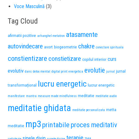
Voce Masculină
(3)
Tag Cloud
atasamente
afirmatii pozitive
arhanghel metatron
autovindecare
chakre
avort
biogeometrie
conectare spirituala
constientizare
constietizare
curs
copilul interior
evolutie
evolutiv
jurnal
dans
detox mental
digital print
energetica
jurnal
lucru energetic
transformațional
lucrur energetic
meditatie
manifestare
mantra
measure made mindfulness
meditatie audio
meditatie ghidata
metta
meditatie personalizata
mp3
printabile
proces meditativ
meditatie
terapie
sinele divin
radistezie
sunete divine
TMA