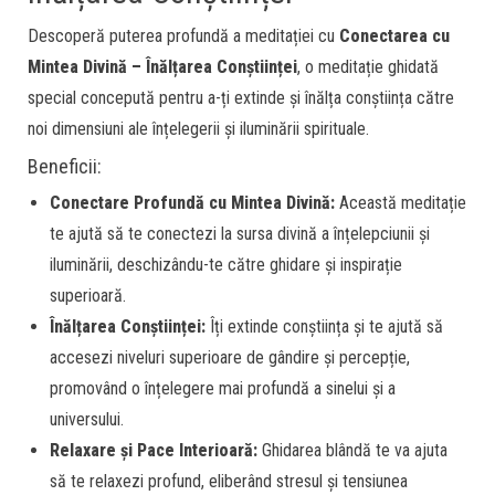
Descoperă puterea profundă a meditației cu
Conectarea cu
Mintea Divină – Înălțarea Conștiinței
, o meditație ghidată
special concepută pentru a-ți extinde și înălța conștiința către
noi dimensiuni ale înțelegerii și iluminării spirituale.
Beneficii:
Conectare Profundă cu Mintea Divină:
Această meditație
te ajută să te conectezi la sursa divină a înțelepciunii și
iluminării, deschizându-te către ghidare și inspirație
superioară.
Înălțarea Conștiinței:
Îți extinde conștiința și te ajută să
accesezi niveluri superioare de gândire și percepție,
promovând o înțelegere mai profundă a sinelui și a
universului.
Relaxare și Pace Interioară:
Ghidarea blândă te va ajuta
să te relaxezi profund, eliberând stresul și tensiunea