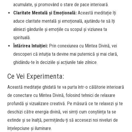
acumulate, și promovând o stare de pace interioară.
Claritate Mentală și Emoțională:
Această meditație îți
aduce claritate mentală și emoțională, ajutându-te să îți
aliniezi gândurile și emoțiile cu scopul și viziunea ta
spirituală.
Întărirea Intuiției:
Prin conexiunea cu Mintea Divină, vei
descoperi că intuiția ta devine mai puternică și mai clară,
ghidându-te în deciziile și acțiunile tale zilnice.
Ce Vei Experimenta:
Această meditație ghidată te va purta într-o călătorie interioară
de conectare cu Mintea Divină, folosind tehnici de relaxare
profundă și vizualizare creativă. Pe măsură ce te relaxezi și te
deschizi către energia divină, vei simți cum conștiința ta se
extinde și se înalță, permițându-ți să accesezi noi niveluri de
înțelepciune și iluminare.