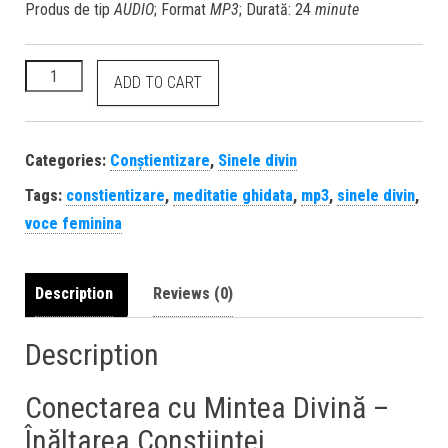
Produs de tip
AUDIO
; Format
MP3
; Durată: 24
minute
ADD TO CART
Categories:
Conștientizare
,
Sinele divin
Tags:
constientizare
,
meditatie ghidata
,
mp3
,
sinele divin
,
voce feminina
Description
Reviews (0)
Description
Conectarea cu Mintea Divină –
Înălțarea Conștiinței