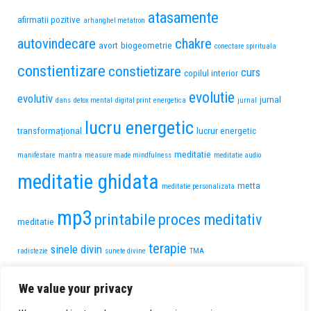
atasamente
afirmatii pozitive
arhanghel metatron
autovindecare
chakre
avort
biogeometrie
conectare spirituala
constientizare
constietizare
curs
copilul interior
evolutie
evolutiv
jurnal
dans
detox mental
digital print
energetica
jurnal
lucru energetic
transformațional
lucrur energetic
meditatie
manifestare
mantra
measure made mindfulness
meditatie audio
meditatie ghidata
metta
meditatie personalizata
mp3
printabile
proces meditativ
meditatie
terapie
sinele divin
radistezie
sunete divine
TMA
transformare personala
trauma de pierdere
We value your privacy
voce feminina
vindecare