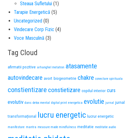
Steaua Sufletului
(1)
Tarapie Energetică
(5)
Uncategorized
(0)
Vindecare Corp Fizic
(4)
Voce Masculină
(3)
Tag Cloud
atasamente
afirmatii pozitive
arhanghel metatron
autovindecare
chakre
avort
biogeometrie
conectare spirituala
constientizare
constietizare
curs
copilul interior
evolutie
evolutiv
jurnal
dans
detox mental
digital print
energetica
jurnal
lucru energetic
transformațional
lucrur energetic
meditatie
manifestare
mantra
measure made mindfulness
meditatie audio