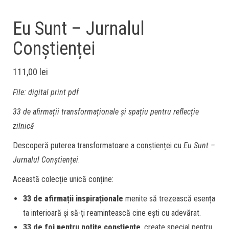
Eu Sunt – Jurnalul
Conștienței
111,00
lei
File: digital print pdf
33 de afirmații transformaționale și spațiu pentru reflecție
zilnică
Descoperă puterea transformatoare a conștienței cu
Eu Sunt –
Jurnalul Conștienței
.
Această colecție unică conține:
33 de afirmații inspiraționale
menite să trezească esența
ta interioară și să-ți reamintească cine ești cu adevărat.
33 de foi pentru notițe conștiente
, create special pentru