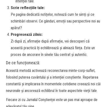
intenției tale.
Scrie reflecțiile tale:
Pe pagina dedicată notițelor, notează cum te simți și ce
schimbări observi. Ce gânduri, emoții sau perspective noi au
apărut?
Progresează zilnic:
Zi după zi, afirmație după afirmație, vei descoperi că
această practică îți echilibrează și aliniază ființa. Este un
proces de ancorare în sinele tău centrat și autentic.
De ce funcționează:
Această metodă activează reconectarea minte-corp-suflet,
folosind puterea cuvântului și a intenției conștiente. Repetarea
constantă și implicarea în momentele cotidiene creează noi căi
neuronale și ancorează echilibrul în toate aspectele vieții tale.
Fiecare zi cu Jurnalul Conștienței este un pas mai aproape de
adevăratul tău sine.