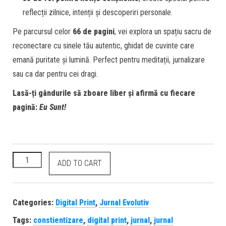
reflecții zilnice, intenții și descoperiri personale.
Pe parcursul celor
66 de pagini
, vei explora un spațiu sacru de
reconectare cu sinele tău autentic, ghidat de cuvinte care
emană puritate și lumină. Perfect pentru meditații, jurnalizare
sau ca dar pentru cei dragi.
Lasă-ți gândurile să zboare liber și afirmă cu fiecare
pagină:
Eu Sunt!
ADD TO CART
Categories:
Digital Print
,
Jurnal Evolutiv
Tags:
constientizare
,
digital print
,
jurnal
,
jurnal