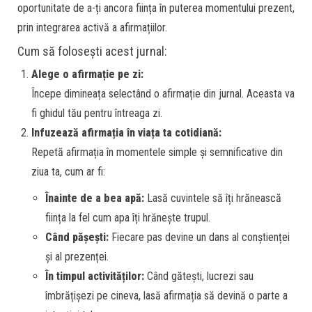
oportunitate de a-ți ancora ființa în puterea momentului prezent,
prin integrarea activă a afirmațiilor.
Cum să folosești acest jurnal:
Alege o afirmație pe zi:
Începe dimineața selectând o afirmație din jurnal. Aceasta va
fi ghidul tău pentru întreaga zi.
Infuzează afirmația în viața ta cotidiană:
Repetă afirmația în momentele simple și semnificative din
ziua ta, cum ar fi:
Înainte de a bea apă:
Lasă cuvintele să îți hrănească
ființa la fel cum apa îți hrănește trupul.
Când pășești:
Fiecare pas devine un dans al conștienței
și al prezenței.
În timpul activităților:
Când gătești, lucrezi sau
îmbrățișezi pe cineva, lasă afirmația să devină o parte a