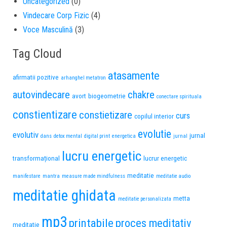
Uncategorized
(0)
Vindecare Corp Fizic
(4)
Voce Masculină
(3)
Tag Cloud
atasamente
afirmatii pozitive
arhanghel metatron
autovindecare
chakre
avort
biogeometrie
conectare spirituala
constientizare
constietizare
curs
copilul interior
evolutie
evolutiv
jurnal
dans
detox mental
digital print
energetica
jurnal
lucru energetic
transformațional
lucrur energetic
meditatie
manifestare
mantra
measure made mindfulness
meditatie audio
meditatie ghidata
metta
meditatie personalizata
mp3
printabile
proces meditativ
meditatie