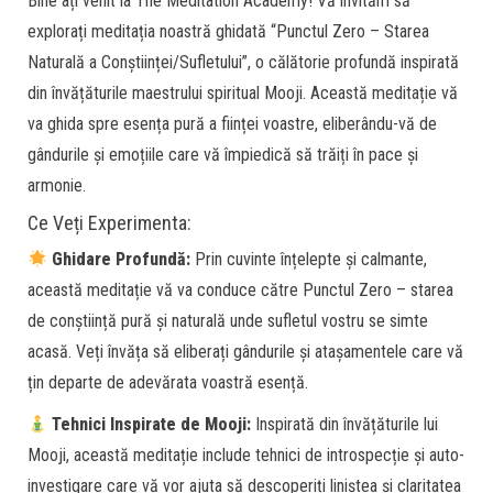
Bine ați venit la The Meditation Academy! Vă invităm să
explorați meditația noastră ghidată “Punctul Zero – Starea
Naturală a Conștiinței/Sufletului”, o călătorie profundă inspirată
din învățăturile maestrului spiritual Mooji. Această meditație vă
va ghida spre esența pură a ființei voastre, eliberându-vă de
gândurile și emoțiile care vă împiedică să trăiți în pace și
armonie.
Ce Veți Experimenta:
Ghidare Profundă:
Prin cuvinte înțelepte și calmante,
această meditație vă va conduce către Punctul Zero – starea
de conștiință pură și naturală unde sufletul vostru se simte
acasă. Veți învăța să eliberați gândurile și atașamentele care vă
țin departe de adevărata voastră esență.
Tehnici Inspirate de Mooji:
Inspirată din învățăturile lui
Mooji, această meditație include tehnici de introspecție și auto-
investigare care vă vor ajuta să descoperiți liniștea și claritatea