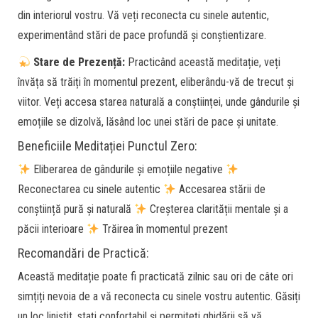
din interiorul vostru. Vă veți reconecta cu sinele autentic,
experimentând stări de pace profundă și conștientizare.
Stare de Prezență:
Practicând această meditație, veți
învăța să trăiți în momentul prezent, eliberându-vă de trecut și
viitor. Veți accesa starea naturală a conștiinței, unde gândurile și
emoțiile se dizolvă, lăsând loc unei stări de pace și unitate.
Beneficiile Meditației Punctul Zero:
Eliberarea de gândurile și emoțiile negative
Reconectarea cu sinele autentic
Accesarea stării de
conștiință pură și naturală
Creșterea clarității mentale și a
păcii interioare
Trăirea în momentul prezent
Recomandări de Practică:
Această meditație poate fi practicată zilnic sau ori de câte ori
simțiți nevoia de a vă reconecta cu sinele vostru autentic. Găsiți
un loc liniștit, stați confortabil și permiteți ghidării să vă