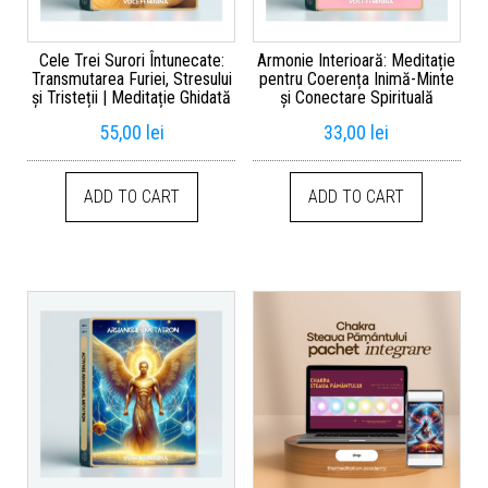
Cele Trei Surori Întunecate:
Armonie Interioară: Meditație
Transmutarea Furiei, Stresului
pentru Coerența Inimă-Minte
și Tristeții | Meditație Ghidată
și Conectare Spirituală
55,00
lei
33,00
lei
ADD TO CART
ADD TO CART