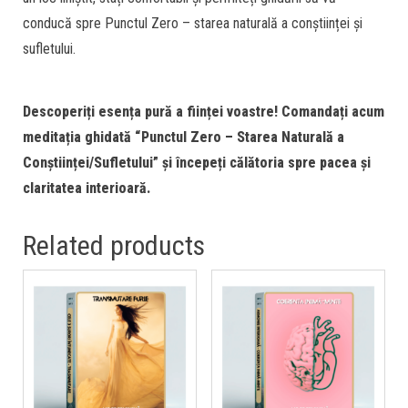
conducă spre Punctul Zero – starea naturală a conștiinței și
sufletului.
Descoperiți esența pură a ființei voastre! Comandați acum
meditația ghidată “Punctul Zero – Starea Naturală a
Conștiinței/Sufletului” și începeți călătoria spre pacea și
claritatea interioară.
Related products