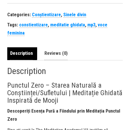
Categories:
Conștientizare
,
Sinele divin
Tags:
constientizare
,
meditatie ghidata
,
mp3
,
voce
feminina
Description
Reviews (0)
Description
Punctul Zero – Starea Naturală a
Conștiinței/Sufletului | Meditație Ghidată
Inspirată de Mooji
Descoperiți Esența Pură a Fiindului prin Meditația Punctul
Zero