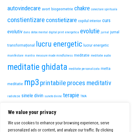
autovindecare
chakre
avort
biogeometrie
conectare spirituala
constientizare
constietizare
curs
copilul interior
evolutie
evolutiv
jurnal
dans
detox mental
digital print
energetica
jurnal
lucru energetic
transformațional
lucrur energetic
meditatie
manifestare
mantra
measure made mindfulness
meditatie audio
meditatie ghidata
metta
meditatie personalizata
mp3
printabile
proces meditativ
meditatie
terapie
sinele divin
radistezie
sunete divine
TMA
transformare personala
trauma de pierdere
We value your privacy
voce feminina
vindecare
voce
vindecare interioara
We use cookies to enhance your browsing experience, serve
personalized ads or content, and analyze our traffic. By clicking
masculina