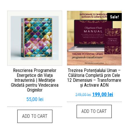
Sale!
Rescrierea Programelor
Trezirea Potențialului Uman –
Energetice din Viața
Călătoria Completă prin Cele
Intrauterină | Meditație
12 Dimensiuni – Transformare
Ghidată pentru Vindecarea
și Activare ADN
Originilor
199,00
lei
249,00
lei
55,00
lei
ADD TO CART
ADD TO CART