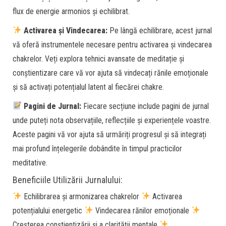
flux de energie armonios și echilibrat.
Activarea și Vindecarea:
Pe lângă echilibrare, acest jurnal
vă oferă instrumentele necesare pentru activarea și vindecarea
chakrelor. Veți explora tehnici avansate de meditație și
conștientizare care vă vor ajuta să vindecați rănile emoționale
și să activați potențialul latent al fiecărei chakre.
Pagini de Jurnal:
Fiecare secțiune include pagini de jurnal
unde puteți nota observațiile, reflecțiile și experiențele voastre.
Aceste pagini vă vor ajuta să urmăriți progresul și să integrați
mai profund înțelegerile dobândite în timpul practicilor
meditative.
Beneficiile Utilizării Jurnalului:
Echilibrarea și armonizarea chakrelor
Activarea
potențialului energetic
Vindecarea rănilor emoționale
Creșterea conștientizării și a clarității mentale