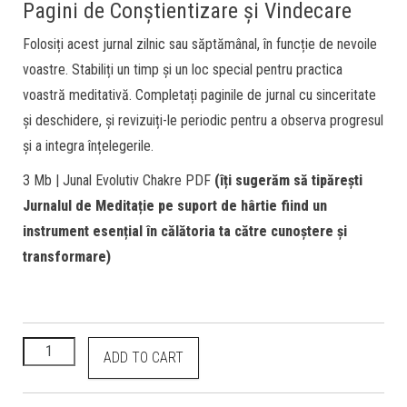
Pagini de Conștientizare și Vindecare
Folosiți acest jurnal zilnic sau săptămânal, în funcție de nevoile
voastre. Stabiliți un timp și un loc special pentru practica
voastră meditativă. Completați paginile de jurnal cu sinceritate
și deschidere, și revizuiți-le periodic pentru a observa progresul
și a integra înțelegerile.
3 Mb | Junal Evolutiv Chakre PDF
(îți sugerăm să tipărești
Jurnalul de Meditație pe suport de hârtie fiind un
instrument esențial în călătoria ta către cunoștere și
transformare)
ADD TO CART