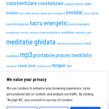
constientizare
constietizare
curs
copilul interior
evolutie
evolutiv
jurnal
dans
detox mental
digital print
energetica
jurnal
lucru energetic
transformațional
lucrur energetic
meditatie
manifestare
mantra
measure made mindfulness
meditatie audio
meditatie ghidata
metta
meditatie personalizata
mp3
printabile
proces meditativ
meditatie
terapie
sinele divin
radistezie
sunete divine
TMA
transformare personala
trauma de pierdere
We value your privacy
voce feminina
vindecare
voce
We use cookies to enhance your browsing experience, serve
vindecare interioara
personalized ads or content, and analyze our traffic. By clicking
masculina
"Accept All", you consent to our use of cookies.
0