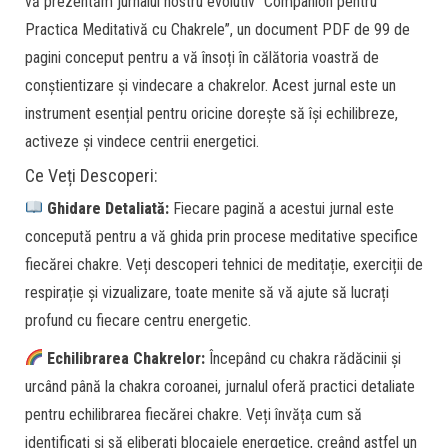
vă prezentăm jurnalul nostru evolutiv “Companion pentru
Practica Meditativă cu Chakrele”, un document PDF de 99 de
pagini conceput pentru a vă însoți în călătoria voastră de
conștientizare și vindecare a chakrelor. Acest jurnal este un
instrument esențial pentru oricine dorește să își echilibreze,
activeze și vindece centrii energetici.
Ce Veți Descoperi:
Ghidare Detaliată:
Fiecare pagină a acestui jurnal este
concepută pentru a vă ghida prin procese meditative specifice
fiecărei chakre. Veți descoperi tehnici de meditație, exerciții de
respirație și vizualizare, toate menite să vă ajute să lucrați
profund cu fiecare centru energetic.
Echilibrarea Chakrelor:
Începând cu chakra rădăcinii și
urcând până la chakra coroanei, jurnalul oferă practici detaliate
pentru echilibrarea fiecărei chakre. Veți învăța cum să
identificați și să eliberați blocajele energetice, creând astfel un