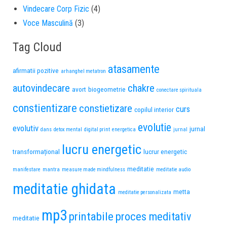
Vindecare Corp Fizic
(4)
Voce Masculină
(3)
Tag Cloud
atasamente
afirmatii pozitive
arhanghel metatron
autovindecare
chakre
avort
biogeometrie
conectare spirituala
constientizare
constietizare
curs
copilul interior
evolutie
evolutiv
jurnal
dans
detox mental
digital print
energetica
jurnal
lucru energetic
transformațional
lucrur energetic
meditatie
manifestare
mantra
measure made mindfulness
meditatie audio
meditatie ghidata
metta
meditatie personalizata
mp3
printabile
proces meditativ
meditatie