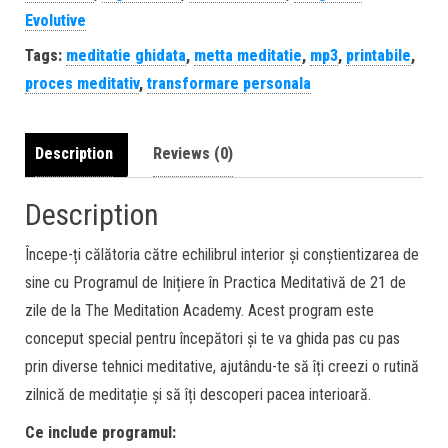
Evolutive
Tags:
meditatie ghidata
,
metta meditatie
,
mp3
,
printabile
,
proces meditativ
,
transformare personala
Description
Reviews (0)
Description
Începe-ți călătoria către echilibrul interior și conștientizarea de
sine cu Programul de Inițiere în Practica Meditativă de 21 de
zile de la The Meditation Academy. Acest program este
conceput special pentru începători și te va ghida pas cu pas
prin diverse tehnici meditative, ajutându-te să îți creezi o rutină
zilnică de meditație și să îți descoperi pacea interioară.
Ce include programul: