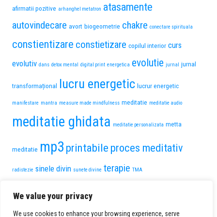
atasamente
afirmatii pozitive
arhanghel metatron
autovindecare
chakre
avort
biogeometrie
conectare spirituala
constientizare
constietizare
curs
copilul interior
evolutie
evolutiv
jurnal
dans
detox mental
digital print
energetica
jurnal
lucru energetic
transformațional
lucrur energetic
meditatie
manifestare
mantra
measure made mindfulness
meditatie audio
meditatie ghidata
metta
meditatie personalizata
mp3
printabile
proces meditativ
meditatie
terapie
sinele divin
radistezie
sunete divine
TMA
transformare personala
trauma de pierdere
We value your privacy
voce feminina
vindecare
voce
We use cookies to enhance your browsing experience, serve
vindecare interioara