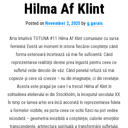
Hilma Af Klint
Posted on
November 2, 2025
by
g.garais
Arta Intuitivă TOTUNA #11 Hilma Af Klint comuniune cu sursa
feminină Există un moment în istoria fiecărei conștiințe când
forma exterioară încetează să mai fie suficientă. Când
reprezentarea realității devine prea îngustă pentru ceea ce
sufletul vede dincolo de văz. Când penelul refuză să mai
copieze și cere să creeze – nu din imaginație, ci din revelație.
Acesta este pragul pe care l-a trecut Hilma af Klint în
solitudinea atelierului ei din Stockholm, la începutul secolului XX.
În timp ce lumea artei era încă ancorată în reprezentarea fidela
a formelor vizibile, ea picta ceea ce ochii fizici nu pot vedea
niciodată – geometria invizibilă a conștiinței, culorile emoțiilor
transcendente, arhitectura spirituală a transformării sufletului.