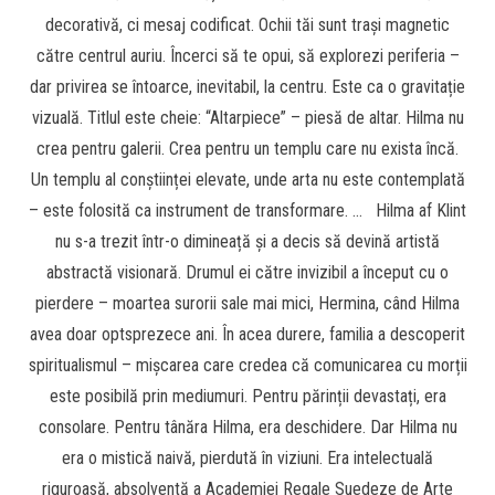
decorativă, ci mesaj codificat. Ochii tăi sunt trași magnetic
către centrul auriu. Încerci să te opui, să explorezi periferia –
dar privirea se întoarce, inevitabil, la centru. Este ca o gravitație
vizuală. Titlul este cheie: “Altarpiece” – piesă de altar. Hilma nu
crea pentru galerii. Crea pentru un templu care nu exista încă.
Un templu al conștiinței elevate, unde arta nu este contemplată
– este folosită ca instrument de transformare. … Hilma af Klint
nu s-a trezit într-o dimineață și a decis să devină artistă
abstractă visionară. Drumul ei către invizibil a început cu o
pierdere – moartea surorii sale mai mici, Hermina, când Hilma
avea doar optsprezece ani. În acea durere, familia a descoperit
spiritualismul – mișcarea care credea că comunicarea cu morții
este posibilă prin mediumuri. Pentru părinții devastați, era
consolare. Pentru tânăra Hilma, era deschidere. Dar Hilma nu
era o mistică naivă, pierdută în viziuni. Era intelectuală
riguroasă, absolventă a Academiei Regale Suedeze de Arte