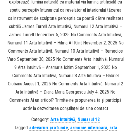
explorează: lumina naturală ca material viu lumina artificială ca
spațiu perceptiv întunericul ca revelator al interiorului tăcerea
ca instrument de sculptură percepția ca poartă către realitatea
subtilă James Turrell Arta Intuitivă, Numarul 12 Arta Intuitivă –
James Turrell December 5, 2025 No Comments Arta Intuitivă,
Numarul 11 Arta Intuitivă – Hilma Af Klint November 2, 2025 No
Comments Arta Intuitivă, Numarul 10 Arta Intuitivă – Remedios
Varo September 30, 2025 No Comments Arta Intuitivă, Numarul
9 Arta Intuitivă – Anamaria Ichim September 1, 2025 No
Comments Arta Intuitivă, Numarul 8 Arta Intuitivă – Gabriel
Ciobanu August 1, 2025 No Comments Arta Intuitivă, Numarul 2
Arta Intuitivă – Diana Maria Georgescu July 4, 2025 No
Comments Ai un articol? Trimite-ne propunerea ta și participă
activ la dezvoltarea conștiinței de sine contact
Category:
Arta Intuitivă
,
Numarul 12
Tagged
adevăruri profunde
,
armonie interioară
,
arta