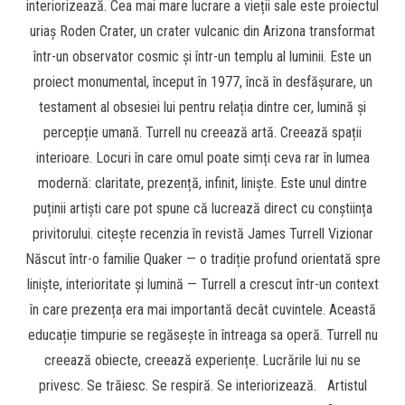
interiorizează. Cea mai mare lucrare a vieții sale este proiectul
uriaș Roden Crater, un crater vulcanic din Arizona transformat
într-un observator cosmic și într-un templu al luminii. Este un
proiect monumental, început în 1977, încă în desfășurare, un
testament al obsesiei lui pentru relația dintre cer, lumină și
percepție umană. Turrell nu creează artă. Creează spații
interioare. Locuri în care omul poate simți ceva rar în lumea
modernă: claritate, prezență, infinit, liniște. Este unul dintre
puținii artiști care pot spune că lucrează direct cu conștiința
privitorului. citește recenzia în revistă James Turrell Vizionar
Născut într-o familie Quaker — o tradiție profund orientată spre
liniște, interioritate și lumină — Turrell a crescut într-un context
în care prezența era mai importantă decât cuvintele. Această
educație timpurie se regăsește în întreaga sa operă. Turrell nu
creează obiecte, creează experiențe. Lucrările lui nu se
privesc. Se trăiesc. Se respiră. Se interiorizează. Artistul