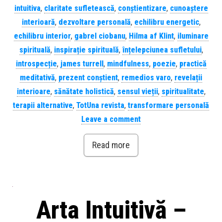
intuitiva
,
claritate sufletească
,
conștientizare
,
cunoaștere
interioară
,
dezvoltare personală
,
echilibru energetic
,
echilibru interior
,
gabrel ciobanu
,
Hilma af Klint
,
iluminare
spirituală
,
inspirație spirituală
,
înțelepciunea sufletului
,
introspecție
,
james turrell
,
mindfulness
,
poezie
,
practică
meditativă
,
prezent conștient
,
remedios varo
,
revelații
interioare
,
sănătate holistică
,
sensul vieții
,
spiritualitate
,
terapii alternative
,
TotUna revista
,
transformare personală
Leave a comment
Read more
Arta Intuitivă –