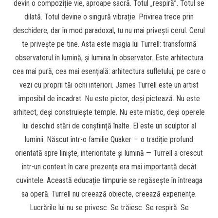
devin o compoziție vie, aproape sacră. Totul „respiră”. Totul se
dilată. Totul devine o singură vibrație. Privirea trece prin
deschidere, dar în mod paradoxal, tu nu mai privești cerul. Cerul
te privește pe tine. Asta este magia lui Turrell: transformă
observatorul în lumină, și lumina în observator. Este arhitectura
cea mai pură, cea mai esențială: arhitectura sufletului, pe care o
vezi cu proprii tăi ochi interiori. James Turrell este un artist
imposibil de încadrat. Nu este pictor, deși pictează. Nu este
arhitect, deși construiește temple. Nu este mistic, deși operele
lui deschid stări de conștiință înalte. El este un sculptor al
luminii. Născut într-o familie Quaker — o tradiție profund
orientată spre liniște, interioritate și lumină — Turrell a crescut
într-un context în care prezența era mai importantă decât
cuvintele. Această educație timpurie se regăsește în întreaga
sa operă. Turrell nu creează obiecte, creează experiențe.
Lucrările lui nu se privesc. Se trăiesc. Se respiră. Se