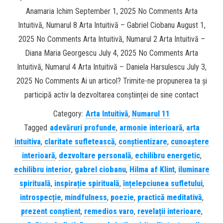
Anamaria Ichim September 1, 2025 No Comments Arta
Intuitivă, Numarul 8 Arta Intuitivă – Gabriel Ciobanu August 1,
2025 No Comments Arta Intuitivă, Numarul 2 Arta Intuitivă –
Diana Maria Georgescu July 4, 2025 No Comments Arta
Intuitivă, Numarul 4 Arta Intuitivă – Daniela Harsulescu July 3,
2025 No Comments Ai un articol? Trimite-ne propunerea ta și
participă activ la dezvoltarea conștiinței de sine contact
Category:
Arta Intuitivă
,
Numarul 11
Tagged
adevăruri profunde
,
armonie interioară
,
arta
intuitiva
,
claritate sufletească
,
conștientizare
,
cunoaștere
interioară
,
dezvoltare personală
,
echilibru energetic
,
echilibru interior
,
gabrel ciobanu
,
Hilma af Klint
,
iluminare
spirituală
,
inspirație spirituală
,
înțelepciunea sufletului
,
introspecție
,
mindfulness
,
poezie
,
practică meditativă
,
prezent conștient
,
remedios varo
,
revelații interioare
,