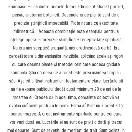
Frumoase – una dintre primele femei admise. A studiat portret,
peisaj, anatomie botanică. Desenele ei de plante sunt de o
precizie științifică impecabilă. Picta natura cu exactitate
milimetrică. Această combinație este esențială pentru a
înțelege opera ei: precizie științifică + receptivitate spirituală.
Nu era nici sceptică arogantă, nici credincioasă oarbă. Era
cercetătoare a dimensiunilor invizibile, aplicând aceleiași rigori
cu care desena plante și metodei prin care accesa ghidare
spirituală. Știa că ceea ce a creat este prea înaintea timpului
său. Așa că a lăsat instrucțiuni testamentare clare: lucrările să
nu fie expuse publicului decât după minimum 20 de ani de la
moartea ei. Credea că în acel timp, conștiința colectivă va
evolua suficient pentru a le primi. Hilma af Klint nu a creat artă
pentru muzee. A creat instrumente spirituale pentru cei care
vor veni după ea. Lucrările ei nu sunt de privit o dată și trecut
mai departe. Sunt de revenit, de meditat, de trăit. Sunt oglinzi în