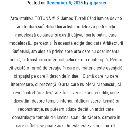
Posted on
December 5, 2025
by
g.garais
Arta Intuitivă TOTUNA #12 James Turrell Când lumina devine
arhitectura sufletului Unii artiști modelează piatra, alții
modelează culoarea, și există câțiva, foarte puțini, care
modelează… percepția. În această ediție dedicată Arhitecturii
Sufletului, am ales să privim spre arta care nu doar încântă
ochiul, ci transformă interiorul celui care o contemplă. Pentru
că există o formă de creație în care nu materia este esențială,
ci spațiul pe care îl deschide în tine. O artă care nu cere
interpretare, ci prezență. O artă care nu oferă răspunsuri, ci
revelă întrebări adevărate. În universul acestei ediții, unde
discutăm despre templu interior, rădăcini sacre, lumină și
reconstrucție, nu puteam aduce decât un artist care
construiește temple din lumină, spații de tăcere, camere în
care sufletul se poate auzi. Acesta este James Turrell.