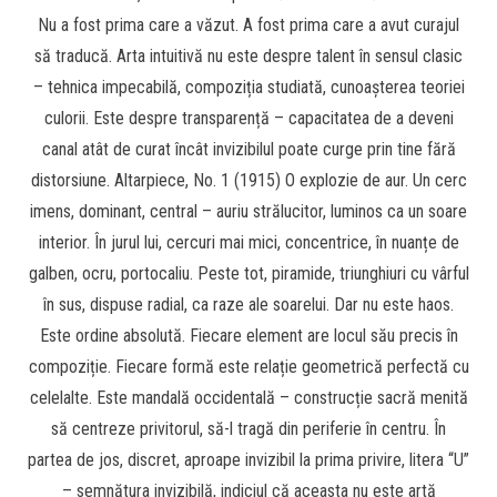
Nu a fost prima care a văzut. A fost prima care a avut curajul
să traducă. Arta intuitivă nu este despre talent în sensul clasic
– tehnica impecabilă, compoziția studiată, cunoașterea teoriei
culorii. Este despre transparență – capacitatea de a deveni
canal atât de curat încât invizibilul poate curge prin tine fără
distorsiune. Altarpiece, No. 1 (1915) O explozie de aur. Un cerc
imens, dominant, central – auriu strălucitor, luminos ca un soare
interior. În jurul lui, cercuri mai mici, concentrice, în nuanțe de
galben, ocru, portocaliu. Peste tot, piramide, triunghiuri cu vârful
în sus, dispuse radial, ca raze ale soarelui. Dar nu este haos.
Este ordine absolută. Fiecare element are locul său precis în
compoziție. Fiecare formă este relație geometrică perfectă cu
celelalte. Este mandală occidentală – construcție sacră menită
să centreze privitorul, să-l tragă din periferie în centru. În
partea de jos, discret, aproape invizibil la prima privire, litera “U”
– semnătura invizibilă, indiciul că aceasta nu este artă