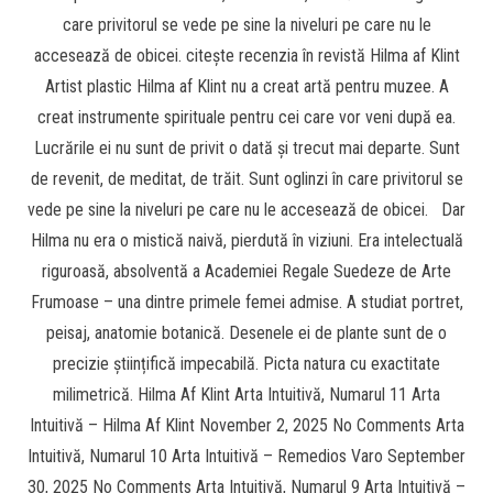
care privitorul se vede pe sine la niveluri pe care nu le
accesează de obicei. citește recenzia în revistă Hilma af Klint
Artist plastic Hilma af Klint nu a creat artă pentru muzee. A
creat instrumente spirituale pentru cei care vor veni după ea.
Lucrările ei nu sunt de privit o dată și trecut mai departe. Sunt
de revenit, de meditat, de trăit. Sunt oglinzi în care privitorul se
vede pe sine la niveluri pe care nu le accesează de obicei. Dar
Hilma nu era o mistică naivă, pierdută în viziuni. Era intelectuală
riguroasă, absolventă a Academiei Regale Suedeze de Arte
Frumoase – una dintre primele femei admise. A studiat portret,
peisaj, anatomie botanică. Desenele ei de plante sunt de o
precizie științifică impecabilă. Picta natura cu exactitate
milimetrică. Hilma Af Klint Arta Intuitivă, Numarul 11 Arta
Intuitivă – Hilma Af Klint November 2, 2025 No Comments Arta
Intuitivă, Numarul 10 Arta Intuitivă – Remedios Varo September
30, 2025 No Comments Arta Intuitivă, Numarul 9 Arta Intuitivă –