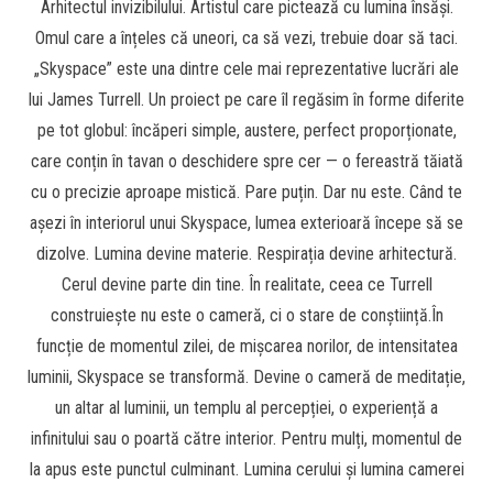
Arhitectul invizibilului. Artistul care pictează cu lumina însăși.
Omul care a înțeles că uneori, ca să vezi, trebuie doar să taci.
„Skyspace” este una dintre cele mai reprezentative lucrări ale
lui James Turrell. Un proiect pe care îl regăsim în forme diferite
pe tot globul: încăperi simple, austere, perfect proporționate,
care conțin în tavan o deschidere spre cer — o fereastră tăiată
cu o precizie aproape mistică. Pare puțin. Dar nu este. Când te
așezi în interiorul unui Skyspace, lumea exterioară începe să se
dizolve. Lumina devine materie. Respirația devine arhitectură.
Cerul devine parte din tine. În realitate, ceea ce Turrell
construiește nu este o cameră, ci o stare de conștiință.În
funcție de momentul zilei, de mișcarea norilor, de intensitatea
luminii, Skyspace se transformă. Devine o cameră de meditație,
un altar al luminii, un templu al percepției, o experiență a
infinitului sau o poartă către interior. Pentru mulți, momentul de
la apus este punctul culminant. Lumina cerului și lumina camerei