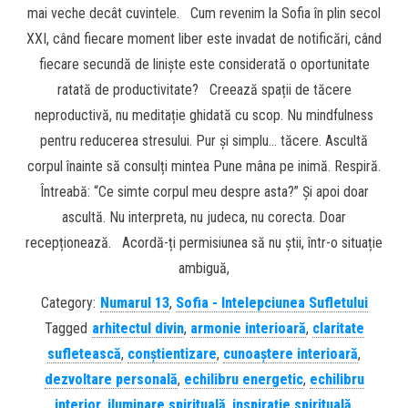
mai veche decât cuvintele. Cum revenim la Sofia în plin secol
XXI, când fiecare moment liber este invadat de notificări, când
fiecare secundă de liniște este considerată o oportunitate
ratată de productivitate? Creează spații de tăcere
neproductivă, nu meditație ghidată cu scop. Nu mindfulness
pentru reducerea stresului. Pur și simplu… tăcere. Ascultă
corpul înainte să consulți mintea Pune mâna pe inimă. Respiră.
Întreabă: “Ce simte corpul meu despre asta?” Și apoi doar
ascultă. Nu interpreta, nu judeca, nu corecta. Doar
recepționează. Acordă-ți permisiunea să nu știi, într-o situație
ambiguă,
Category:
Numarul 13
,
Sofia - Intelepciunea Sufletului
Tagged
arhitectul divin
,
armonie interioară
,
claritate
sufletească
,
conștientizare
,
cunoaștere interioară
,
dezvoltare personală
,
echilibru energetic
,
echilibru
interior
,
iluminare spirituală
,
inspirație spirituală
,