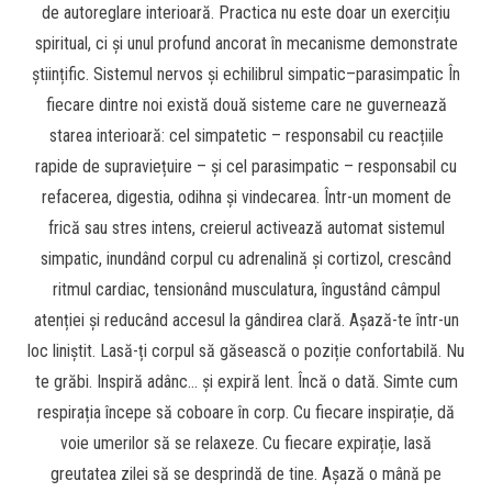
de autoreglare interioară. Practica nu este doar un exercițiu
spiritual, ci și unul profund ancorat în mecanisme demonstrate
științific. Sistemul nervos și echilibrul simpatic–parasimpatic În
fiecare dintre noi există două sisteme care ne guvernează
starea interioară: cel simpatetic – responsabil cu reacțiile
rapide de supraviețuire – și cel parasimpatic – responsabil cu
refacerea, digestia, odihna și vindecarea. Într-un moment de
frică sau stres intens, creierul activează automat sistemul
simpatic, inundând corpul cu adrenalină și cortizol, crescând
ritmul cardiac, tensionând musculatura, îngustând câmpul
atenției și reducând accesul la gândirea clară. Așază-te într-un
loc liniștit. Lasă-ți corpul să găsească o poziție confortabilă. Nu
te grăbi. Inspiră adânc… și expiră lent. Încă o dată. Simte cum
respirația începe să coboare în corp. Cu fiecare inspirație, dă
voie umerilor să se relaxeze. Cu fiecare expirație, lasă
greutatea zilei să se desprindă de tine. Așază o mână pe