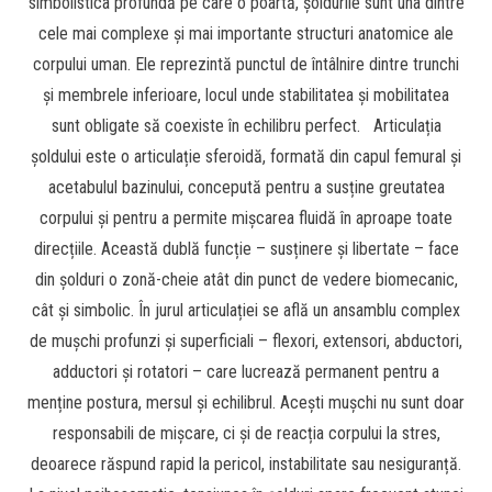
simbolistica profundă pe care o poartă, șoldurile sunt una dintre
cele mai complexe și mai importante structuri anatomice ale
corpului uman. Ele reprezintă punctul de întâlnire dintre trunchi
și membrele inferioare, locul unde stabilitatea și mobilitatea
sunt obligate să coexiste în echilibru perfect. Articulația
șoldului este o articulație sferoidă, formată din capul femural și
acetabulul bazinului, concepută pentru a susține greutatea
corpului și pentru a permite mișcarea fluidă în aproape toate
direcțiile. Această dublă funcție – susținere și libertate – face
din șolduri o zonă-cheie atât din punct de vedere biomecanic,
cât și simbolic. În jurul articulației se află un ansamblu complex
de mușchi profunzi și superficiali – flexori, extensori, abductori,
adductori și rotatori – care lucrează permanent pentru a
menține postura, mersul și echilibrul. Acești mușchi nu sunt doar
responsabili de mișcare, ci și de reacția corpului la stres,
deoarece răspund rapid la pericol, instabilitate sau nesiguranță.