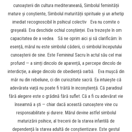
cunoașterii din cultura mediteraneană, Simbolul feminității
mature și conștiente, Simbolul maturității spirituale și un arhetip
imediat recognoscibil în psihicul colectiv Eva nu comite o
greșeală. Eva deschide ochiul conștiinței. Eva trezește în om
capacitatea de a vedea. Să ne oprim aici și să clarificăm: în
esență, mărul nu este simbolul căderii, ci simbolul începutului
cunoașterii de sine. Este Femininul Sacru în actul său cel mai
profund — a simți dincolo de aparență, a percepe dincolo de
interdicție, a alege dincolo de obediență oarbă. Eva mușcă din
măr nu din rebeliune, ci din curiozitate sacră. Ea intuiește că
adevărata viață nu poate fi trăită în inconștiență. Că paradisul
fără alegere este o grădină fără suflet. Că a fi cu adevărat vie
înseamnă a ști — chiar dacă această cunoaștere vine cu
responsabilitate și durere. Mărul devine astfel simbolul
maturizării psihice, al trecerii de la starea infantilă de
dependență la starea adultă de conștientizare. Este gestul