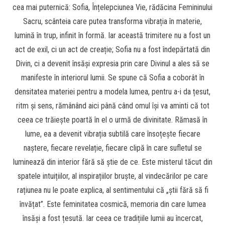
cea mai puternică: Sofia, Înțelepciunea Vie, rădăcina Femininului
Sacru, scânteia care putea transforma vibrația în materie,
lumină în trup, infinit în formă. Iar această trimitere nu a fost un
act de exil, ci un act de creație; Sofia nu a fost îndepărtată din
Divin, ci a devenit însăși expresia prin care Divinul a ales să se
manifeste în interiorul lumii. Se spune că Sofia a coborât în
densitatea materiei pentru a modela lumea, pentru a-i da țesut,
ritm și sens, rămânând aici până când omul își va aminti că tot
ceea ce trăiește poartă în el o urmă de divinitate. Rămasă în
lume, ea a devenit vibrația subtilă care însoțește fiecare
naștere, fiecare revelație, fiecare clipă în care sufletul se
luminează din interior fără să știe de ce. Este misterul tăcut din
spatele intuițiilor, al inspirațiilor bruște, al vindecărilor pe care
rațiunea nu le poate explica, al sentimentului că „știi fără să fi
învățat”. Este feminitatea cosmică, memoria din care lumea
însăși a fost țesută. Iar ceea ce tradițiile lumii au încercat,