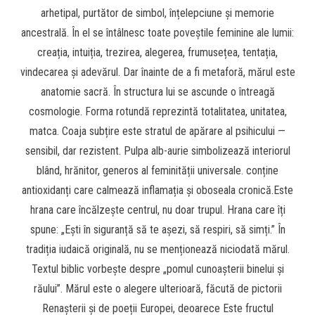
arhetipal, purtător de simbol, înțelepciune și memorie
ancestrală. În el se întâlnesc toate poveștile feminine ale lumii:
creația, intuiția, trezirea, alegerea, frumusețea, tentația,
vindecarea și adevărul. Dar înainte de a fi metaforă, mărul este
anatomie sacră. În structura lui se ascunde o întreagă
cosmologie. Forma rotundă reprezintă totalitatea, unitatea,
matca. Coaja subțire este stratul de apărare al psihicului —
sensibil, dar rezistent. Pulpa alb-aurie simbolizează interiorul
blând, hrănitor, generos al feminității universale. conține
antioxidanți care calmează inflamația și oboseala cronică.Este
hrana care încălzește centrul, nu doar trupul. Hrana care îți
spune: „Ești în siguranță să te așezi, să respiri, să simți.” În
tradiția iudaică originală, nu se menționează niciodată mărul.
Textul biblic vorbește despre „pomul cunoașterii binelui și
răului”. Mărul este o alegere ulterioară, făcută de pictorii
Renașterii și de poeții Europei, deoarece Este fructul