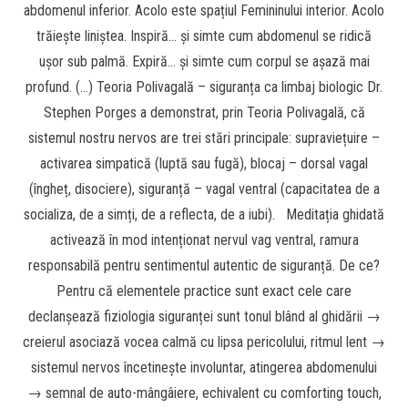
abdomenul inferior. Acolo este spațiul Femininului interior. Acolo
trăiește liniștea. Inspiră… și simte cum abdomenul se ridică
ușor sub palmă. Expiră… și simte cum corpul se așază mai
profund. (…) Teoria Polivagală – siguranța ca limbaj biologic Dr.
Stephen Porges a demonstrat, prin Teoria Polivagală, că
sistemul nostru nervos are trei stări principale: supraviețuire –
activarea simpatică (luptă sau fugă), blocaj – dorsal vagal
(îngheț, disociere), siguranță – vagal ventral (capacitatea de a
socializa, de a simți, de a reflecta, de a iubi). Meditația ghidată
activează în mod intenționat nervul vag ventral, ramura
responsabilă pentru sentimentul autentic de siguranță. De ce?
Pentru că elementele practice sunt exact cele care
declanșează fiziologia siguranței sunt tonul blând al ghidării →
creierul asociază vocea calmă cu lipsa pericolului, ritmul lent →
sistemul nervos încetinește involuntar, atingerea abdomenului
→ semnal de auto-mângâiere, echivalent cu comforting touch,