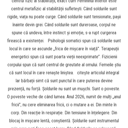
centrul fizic al stabilității, exact cum Femininul interior este
centrul metafizic al stabilității sufletești. Când soldurile sunt
rigide, viața nu poate curge. Când soldurile sunt tensionate, pașii
înainte devin grei. Când soldurile sunt dureroase, corpul ne
spune că undeva, între instinct și emoție, s-a rupt curgerea
firească a existenței. Psihologii somatici spun că soldurile sunt
locul în care se ascunde „frica de mișcare în viață”. Terapeuții
energetici spun că sunt poarta vieții neexprimate”. Fizicienii
corpului spun că sunt centrul de greutate al omului. Femeile știu
că sunt locul în care renaște liniștea. citește articolul integral
Iar bărbații simt că sunt punctul în care puterea devine
prezență, nu forță. Șoldurile nu sunt un mușchi. Sunt o poveste.
O poveste veche de când lumea. Anul 2026, numit de mulți „anul
fricii”, nu cere eliminarea fricii, ci o mutare a ei. Din minte în
corp. Din reacție în respirație. Din tensiune în înțelegere. Din
blocaj în mișcare lentă, conștientă. Șoldurile sunt instrumentul