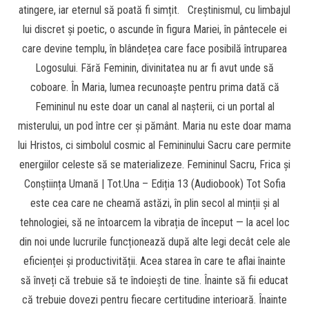
atingere, iar eternul să poată fi simțit. Creștinismul, cu limbajul
lui discret și poetic, o ascunde în figura Mariei, în pântecele ei
care devine templu, în blândețea care face posibilă întruparea
Logosului. Fără Feminin, divinitatea nu ar fi avut unde să
coboare. În Maria, lumea recunoaște pentru prima dată că
Femininul nu este doar un canal al nașterii, ci un portal al
misterului, un pod între cer și pământ. Maria nu este doar mama
lui Hristos, ci simbolul cosmic al Femininului Sacru care permite
energiilor celeste să se materializeze. Femininul Sacru, Frica și
Conștiința Umană | Tot.Una – Ediția 13 (Audiobook) Tot Sofia
este cea care ne cheamă astăzi, în plin secol al minții și al
tehnologiei, să ne întoarcem la vibrația de început — la acel loc
din noi unde lucrurile funcționează după alte legi decât cele ale
eficienței și productivității. Acea starea în care te aflai înainte
să înveți că trebuie să te îndoiești de tine. Înainte să fii educat
că trebuie dovezi pentru fiecare certitudine interioară. Înainte