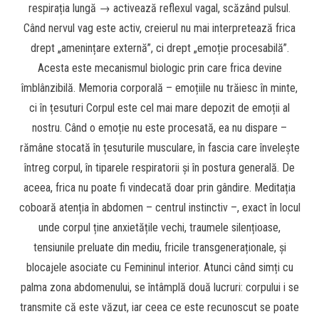
respirația lungă → activează reflexul vagal, scăzând pulsul.
Când nervul vag este activ, creierul nu mai interpretează frica
drept „amenințare externă”, ci drept „emoție procesabilă”.
Acesta este mecanismul biologic prin care frica devine
îmblânzibilă. Memoria corporală – emoțiile nu trăiesc în minte,
ci în țesuturi Corpul este cel mai mare depozit de emoții al
nostru. Când o emoție nu este procesată, ea nu dispare –
rămâne stocată în țesuturile musculare, în fascia care învelește
întreg corpul, în tiparele respiratorii și în postura generală. De
aceea, frica nu poate fi vindecată doar prin gândire. Meditația
coboară atenția în abdomen – centrul instinctiv –, exact în locul
unde corpul ține anxietățile vechi, traumele silențioase,
tensiunile preluate din mediu, fricile transgeneraționale, și
blocajele asociate cu Femininul interior. Atunci când simți cu
palma zona abdomenului, se întâmplă două lucruri: corpului i se
transmite că este văzut, iar ceea ce este recunoscut se poate