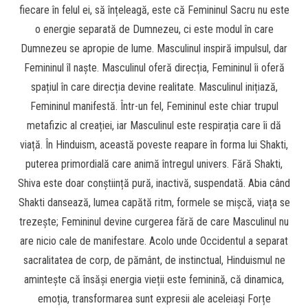
fiecare în felul ei, să înțeleagă, este că Femininul Sacru nu este
o energie separată de Dumnezeu, ci este modul în care
Dumnezeu se apropie de lume. Masculinul inspiră impulsul, dar
Femininul îl naște. Masculinul oferă direcția, Femininul îi oferă
spațiul în care direcția devine realitate. Masculinul inițiază,
Femininul manifestă. Într-un fel, Femininul este chiar trupul
metafizic al creației, iar Masculinul este respirația care îi dă
viață. În Hinduism, această poveste reapare în forma lui Shakti,
puterea primordială care animă întregul univers. Fără Shakti,
Shiva este doar conștiință pură, inactivă, suspendată. Abia când
Shakti dansează, lumea capătă ritm, formele se mișcă, viața se
trezește; Femininul devine curgerea fără de care Masculinul nu
are nicio cale de manifestare. Acolo unde Occidentul a separat
sacralitatea de corp, de pământ, de instinctual, Hinduismul ne
amintește că însăși energia vieții este feminină, că dinamica,
emoția, transformarea sunt expresii ale aceleiași Forțe