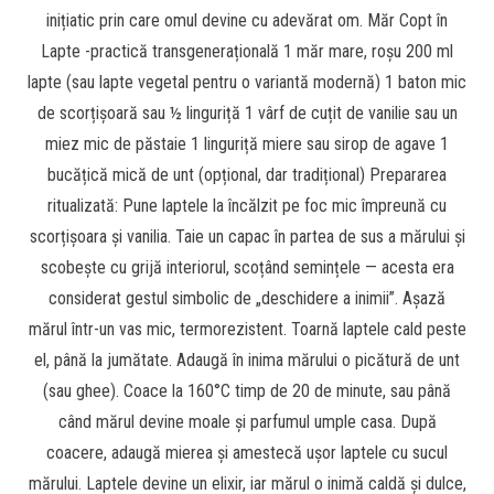
inițiatic prin care omul devine cu adevărat om. Măr Copt în
Lapte -practică transgenerațională 1 măr mare, roșu 200 ml
lapte (sau lapte vegetal pentru o variantă modernă) 1 baton mic
de scorțișoară sau ½ linguriță 1 vârf de cuțit de vanilie sau un
miez mic de păstaie 1 linguriță miere sau sirop de agave 1
bucățică mică de unt (opțional, dar tradițional) Prepararea
ritualizată: Pune laptele la încălzit pe foc mic împreună cu
scorțișoara și vanilia. Taie un capac în partea de sus a mărului și
scobește cu grijă interiorul, scoțând semințele — acesta era
considerat gestul simbolic de „deschidere a inimii”. Așază
mărul într-un vas mic, termorezistent. Toarnă laptele cald peste
el, până la jumătate. Adaugă în inima mărului o picătură de unt
(sau ghee). Coace la 160°C timp de 20 de minute, sau până
când mărul devine moale și parfumul umple casa. După
coacere, adaugă mierea și amestecă ușor laptele cu sucul
mărului. Laptele devine un elixir, iar mărul o inimă caldă și dulce,