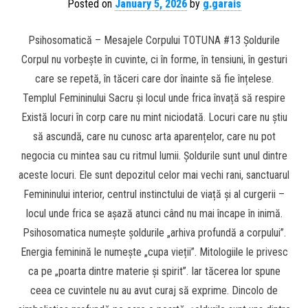
Posted on
January 5, 2026
by
g.garais
Psihosomatică – Mesajele Corpului TOTUNA #13 Șoldurile
Corpul nu vorbește în cuvinte, ci în forme, în tensiuni, în gesturi
care se repetă, în tăceri care dor înainte să fie înțelese.
Templul Femininului Sacru și locul unde frica învață să respire
Există locuri în corp care nu mint niciodată. Locuri care nu știu
să ascundă, care nu cunosc arta aparențelor, care nu pot
negocia cu mintea sau cu ritmul lumii. Șoldurile sunt unul dintre
aceste locuri. Ele sunt depozitul celor mai vechi rani, sanctuarul
Femininului interior, centrul instinctului de viață și al curgerii –
locul unde frica se așază atunci când nu mai încape în inimă.
Psihosomatica numește șoldurile „arhiva profundă a corpului”.
Energia feminină le numește „cupa vieții”. Mitologiile le privesc
ca pe „poarta dintre materie și spirit”. Iar tăcerea lor spune
ceea ce cuvintele nu au avut curaj să exprime. Dincolo de