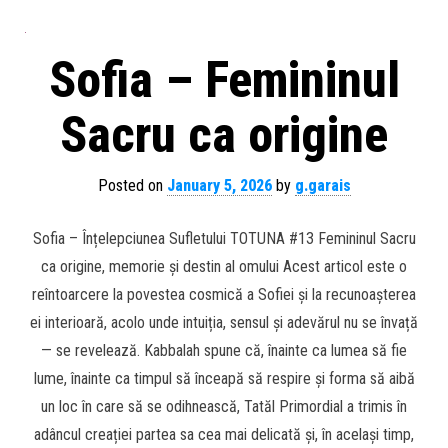
Sofia – Femininul
Sacru ca origine
Posted on
January 5, 2026
by
g.garais
Sofia – Înțelepciunea Sufletului TOTUNA #13 Femininul Sacru
ca origine, memorie și destin al omului Acest articol este o
reîntoarcere la povestea cosmică a Sofiei și la recunoașterea
ei interioară, acolo unde intuiția, sensul și adevărul nu se învață
— se revelează. Kabbalah spune că, înainte ca lumea să fie
lume, înainte ca timpul să înceapă să respire și forma să aibă
un loc în care să se odihnească, Tatăl Primordial a trimis în
adâncul creației partea sa cea mai delicată și, în același timp,