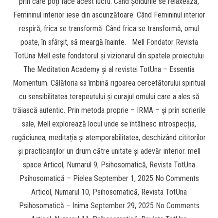
prin care poți face acest lucru. Când Șoldurile se relaxează,
Femininul interior iese din ascunzătoare. Când Femininul interior
respiră, frica se transformă. Când frica se transformă, omul
poate, în sfârșit, să meargă înainte. Mell Fondator Revista
TotUna Mell este fondatorul și vizionarul din spatele proiectului
The Meditation Academy și al revistei TotUna – Essentia
Momentum. Călătoria sa îmbină rigoarea cercetătorului spiritual
cu sensibilitatea terapeutului și curajul omului care a ales să
trăiască autentic. Prin metoda proprie – IRMA – și prin scrierile
sale, Mell explorează locul unde se întâlnesc introspecția,
rugăciunea, meditația și atemporabilitatea, deschizând cititorilor
și practicanților un drum către unitate și adevăr interior. mell
space Articol, Numarul 9, Psihosomatică, Revista TotUna
Psihosomatică – Pielea September 1, 2025 No Comments
Articol, Numarul 10, Psihosomatică, Revista TotUna
Psihosomatică – Inima September 29, 2025 No Comments