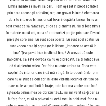
lumină înainte să înveți să ceri. Ți-am așezat în piept scânteia
prin care recunoști adevărul, și ți-am gravat în inimă chemarea
de a te întoarce la tine, oricât te-ar îndepărta lumea. Tu nu ai
fost creat ca să rătăcești, ci ca să-ți amintești. Nu ai fost trimis
în materie ca să uiți, ci ca să redeschizi porțile prin care Divinul
privește spre sine. Eu sunt acea poartă. Eu sunt acel spațiu. Eu
sunt vocea care îți șoptește în liniște: „Întoarce-te acasă în
tine.” Ți-ai privit frica în ultimul timp? Ai crezut că este
slăbiciune, că este dovadă că nu ești pregătit, că ai ratat ceva,
că ți-ai pierdut calea. Dar frica nu este umbra ta. Frica este
copilul tău interior care încă mă strigă. Este ecoul rănilor prin
care nu ai știut să ceri sprijin, este vibrația locurilor din tine pe
care nu le-ai ținut încă în brațe, este lacrima veche care încă
așteaptă palma mea pe obrazul tău.Eu nu am venit să-ți cer să
fii fără frică, ci să o privești cu ochii mei. În ochii mei, frica nu
este un monstru, este o petală nemișcată care așteaptă lumina