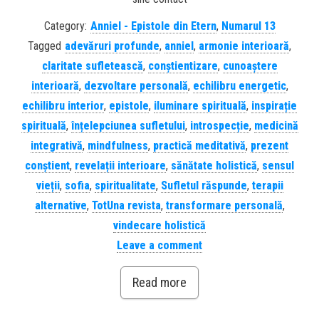
Category:
Anniel - Epistole din Etern
,
Numarul 13
Tagged
adevăruri profunde
,
anniel
,
armonie interioară
,
claritate sufletească
,
conștientizare
,
cunoaștere
interioară
,
dezvoltare personală
,
echilibru energetic
,
echilibru interior
,
epistole
,
iluminare spirituală
,
inspirație
spirituală
,
înțelepciunea sufletului
,
introspecție
,
medicină
integrativă
,
mindfulness
,
practică meditativă
,
prezent
conștient
,
revelații interioare
,
sănătate holistică
,
sensul
vieții
,
sofia
,
spiritualitate
,
Sufletul răspunde
,
terapii
alternative
,
TotUna revista
,
transformare personală
,
vindecare holistică
Leave a comment
Read more