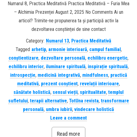
Numarul 8, Practica Meditativă Practica Meditativă – Furia Mea
– Alchimia Prezenței August 2, 2025 No Comments Ai un
articol? Trimite-ne propunerea ta și participă activ la
dezvoltarea conștiinței de sine contact
Category:
Numarul 13
,
Practica Meditativă
Tagged
arhetip
,
armonie interioară
,
campul familial
,
conștientizare
,
dezvoltare personală
,
echilibru energetic
,
echilibru interior
,
iluminare spirituală
,
inspirație spirituală
,
introspecție
,
medicină integrativă
,
mindfulness
,
practică
meditativă
,
prezent conștient
,
revelații interioare
,
sănătate holistică
,
sensul vieții
,
spiritualitate
,
templul
sufletului
,
terapii alternative
,
TotUna revista
,
transformare
personală
,
umbra iubirii
,
vindecare holistică
Leave a comment
Read more