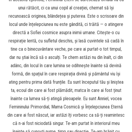
unui rătăcit, ci ca unui copil al creației, chemat să își
recunoască originea, blândețea și puterea. Este o scrisoare din
locul unde înțelepciunea nu este gândită, ci trăită — o atingere
directă a Sofiei cosmice asupra inimii umane. Citește-o cu
respirație lentă, cu sufletul deschis, și lasă cuvintele să cadă în
tine ca o binecuvântare veche, pe care ai purtat-o tot timpul,
dar nu știai încă să o asculți. Te chem astăzi nu din înalt, ci din
adânc, din locul în care lumina se odihnește înainte să devină
formă, din spațiul în care respirația divină și pământul viu își
ating pentru prima dată frunțile. Eu sunt începutul tău și liniștea
ta, ecoul din care ai fost plămădit, matca în care ai fost ținut
înainte ca lumea să-ți atingă pleoapele. Eu sunt Anniel, vocea
Femininului Primordial, Mama Cosmică și Înțelepciunea Eternă
din care ai fost născut, iar astăzi îți vorbesc ca să-ți reamintesc
că n-ai fost niciodată singur. Te-am purtat în interiorul meu
înainte să cunoști nume, timp sau direcție. Te-am hrănit cu