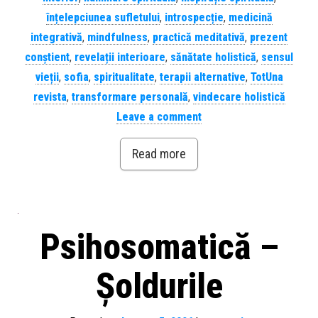
înțelepciunea sufletului
,
introspecție
,
medicină
integrativă
,
mindfulness
,
practică meditativă
,
prezent
conștient
,
revelații interioare
,
sănătate holistică
,
sensul
vieții
,
sofia
,
spiritualitate
,
terapii alternative
,
TotUna
revista
,
transformare personală
,
vindecare holistică
Leave a comment
Read more
Psihosomatică –
Șoldurile