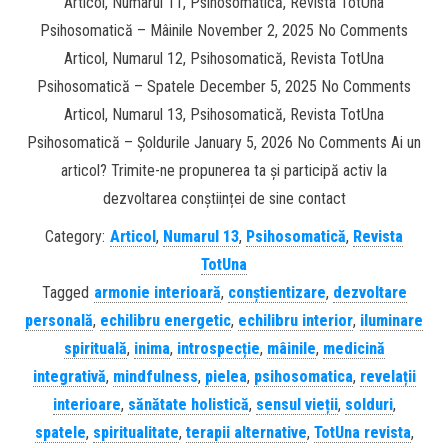
Articol, Numarul 11, Psihosomatică, Revista TotUna
Psihosomatică – Mâinile November 2, 2025 No Comments
Articol, Numarul 12, Psihosomatică, Revista TotUna
Psihosomatică – Spatele December 5, 2025 No Comments
Articol, Numarul 13, Psihosomatică, Revista TotUna
Psihosomatică – Șoldurile January 5, 2026 No Comments Ai un
articol? Trimite-ne propunerea ta și participă activ la
dezvoltarea conștiinței de sine contact
Category:
Articol
,
Numarul 13
,
Psihosomatică
,
Revista
TotUna
Tagged
armonie interioară
,
conștientizare
,
dezvoltare
personală
,
echilibru energetic
,
echilibru interior
,
iluminare
spirituală
,
inima
,
introspecție
,
mâinile
,
medicină
integrativă
,
mindfulness
,
pielea
,
psihosomatica
,
revelații
interioare
,
sănătate holistică
,
sensul vieții
,
solduri
,
spatele
,
spiritualitate
,
terapii alternative
,
TotUna revista
,