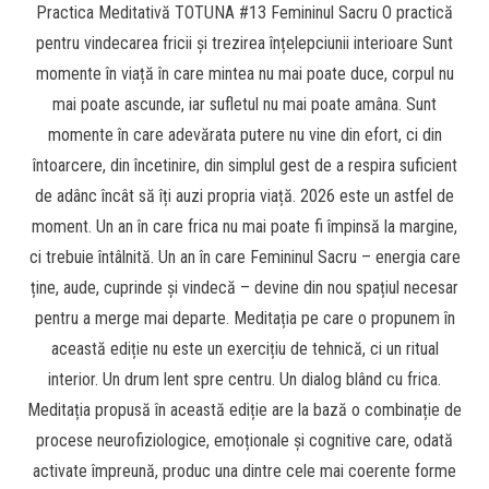
Practica Meditativă TOTUNA #13 Femininul Sacru O practică
pentru vindecarea fricii și trezirea înțelepciunii interioare Sunt
momente în viață în care mintea nu mai poate duce, corpul nu
mai poate ascunde, iar sufletul nu mai poate amâna. Sunt
momente în care adevărata putere nu vine din efort, ci din
întoarcere, din încetinire, din simplul gest de a respira suficient
de adânc încât să îți auzi propria viață. 2026 este un astfel de
moment. Un an în care frica nu mai poate fi împinsă la margine,
ci trebuie întâlnită. Un an în care Femininul Sacru – energia care
ține, aude, cuprinde și vindecă – devine din nou spațiul necesar
pentru a merge mai departe. Meditația pe care o propunem în
această ediție nu este un exercițiu de tehnică, ci un ritual
interior. Un drum lent spre centru. Un dialog blând cu frica.
Meditația propusă în această ediție are la bază o combinație de
procese neurofiziologice, emoționale și cognitive care, odată
activate împreună, produc una dintre cele mai coerente forme