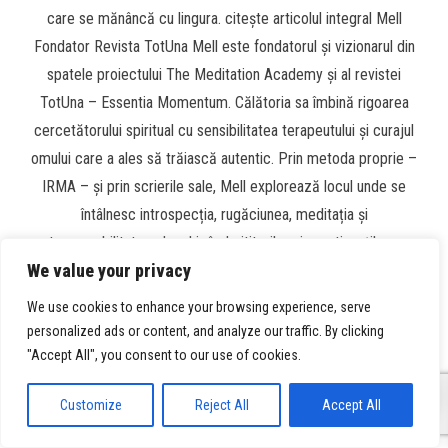
care se mănâncă cu lingura. citește articolul integral Mell
Fondator Revista TotUna Mell este fondatorul și vizionarul din
spatele proiectului The Meditation Academy și al revistei
TotUna – Essentia Momentum. Călătoria sa îmbină rigoarea
cercetătorului spiritual cu sensibilitatea terapeutului și curajul
omului care a ales să trăiască autentic. Prin metoda proprie –
IRMA – și prin scrierile sale, Mell explorează locul unde se
întâlnesc introspecția, rugăciunea, meditația și
atemporabilitatea, deschizând cititorilor și practicanților un
We value your privacy
drum către unitate și adevăr interior. mell space Articol, Hrana
Constienta, Numarul 9, Revista TotUna Hrană Conștientă –
We use cookies to enhance your browsing experience, serve
Cacao September 1, 2025 No Comments Articol, Hrana
personalized ads or content, and analyze our traffic. By clicking
Constienta, Numarul 10, Revista TotUna Hrană Conștientă –
"Accept All", you consent to our use of cookies.
0
Mierea September 29, 2025 No Comments Articol, Hrana
Customize
Reject All
Accept All
Constienta, Numarul 11, Revista TotUna Hrană Conștientă –
Rodia November 2, 2025 No Comments Articol, Hrana