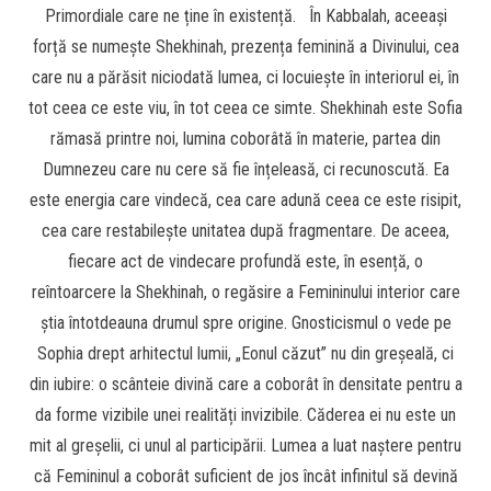
Primordiale care ne ține în existență. În Kabbalah, aceeași
forță se numește Shekhinah, prezența feminină a Divinului, cea
care nu a părăsit niciodată lumea, ci locuiește în interiorul ei, în
tot ceea ce este viu, în tot ceea ce simte. Shekhinah este Sofia
rămasă printre noi, lumina coborâtă în materie, partea din
Dumnezeu care nu cere să fie înțeleasă, ci recunoscută. Ea
este energia care vindecă, cea care adună ceea ce este risipit,
cea care restabilește unitatea după fragmentare. De aceea,
fiecare act de vindecare profundă este, în esență, o
reîntoarcere la Shekhinah, o regăsire a Femininului interior care
știa întotdeauna drumul spre origine. Gnosticismul o vede pe
Sophia drept arhitectul lumii, „Eonul căzut” nu din greșeală, ci
din iubire: o scânteie divină care a coborât în densitate pentru a
da forme vizibile unei realități invizibile. Căderea ei nu este un
mit al greșelii, ci unul al participării. Lumea a luat naștere pentru
că Femininul a coborât suficient de jos încât infinitul să devină