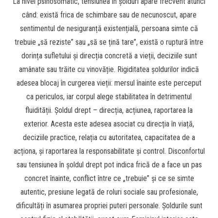
La nivel psihosomatic, tensiunea în șolduri apare frecvent atunci
când: există frica de schimbare sau de necunoscut, apare
sentimentul de nesiguranță existențială, persoana simte că
trebuie „să reziste” sau „să se țină tare”, există o ruptură între
dorința sufletului și direcția concretă a vieții, deciziile sunt
amânate sau trăite cu vinovăție. Rigiditatea șoldurilor indică
adesea blocaj în curgerea vieții: mersul înainte este perceput
ca periculos, iar corpul alege stabilitatea în detrimentul
fluidității. Șoldul drept – direcția, acțiunea, raportarea la
exterior. Acesta este adesea asociat cu direcția în viață,
deciziile practice, relația cu autoritatea, capacitatea de a
acționa, și raportarea la responsabilitate și control. Disconfortul
sau tensiunea în șoldul drept pot indica frică de a face un pas
concret înainte, conflict între ce „trebuie” și ce se simte
autentic, presiune legată de roluri sociale sau profesionale,
dificultăți în asumarea propriei puteri personale. Șoldurile sunt