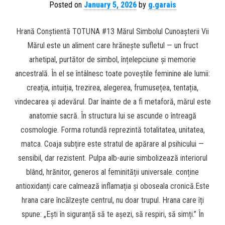
Posted on
January 5, 2026
by
g.garais
Hrană Conștientă TOTUNA #13 Mărul Simbolul Cunoașterii Vii
Mărul este un aliment care hrănește sufletul — un fruct
arhetipal, purtător de simbol, înțelepciune și memorie
ancestrală. În el se întâlnesc toate poveștile feminine ale lumii:
creația, intuiția, trezirea, alegerea, frumusețea, tentația,
vindecarea și adevărul. Dar înainte de a fi metaforă, mărul este
anatomie sacră. În structura lui se ascunde o întreagă
cosmologie. Forma rotundă reprezintă totalitatea, unitatea,
matca. Coaja subțire este stratul de apărare al psihicului —
sensibil, dar rezistent. Pulpa alb-aurie simbolizează interiorul
blând, hrănitor, generos al feminității universale. conține
antioxidanți care calmează inflamația și oboseala cronică.Este
hrana care încălzește centrul, nu doar trupul. Hrana care îți
spune: „Ești în siguranță să te așezi, să respiri, să simți.” În