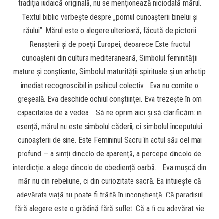
tradiția iudaică originală, nu se menționează niciodată mărul.
Textul biblic vorbește despre „pomul cunoașterii binelui și
răului”. Mărul este o alegere ulterioară, făcută de pictorii
Renașterii și de poeții Europei, deoarece Este fructul
cunoașterii din cultura mediteraneană, Simbolul feminității
mature și conștiente, Simbolul maturității spirituale și un arhetip
imediat recognoscibil în psihicul colectiv Eva nu comite o
greșeală. Eva deschide ochiul conștiinței. Eva trezește în om
capacitatea de a vedea. Să ne oprim aici și să clarificăm: în
esență, mărul nu este simbolul căderii, ci simbolul începutului
cunoașterii de sine. Este Femininul Sacru în actul său cel mai
profund — a simți dincolo de aparență, a percepe dincolo de
interdicție, a alege dincolo de obediență oarbă. Eva mușcă din
măr nu din rebeliune, ci din curiozitate sacră. Ea intuiește că
adevărata viață nu poate fi trăită în inconștiență. Că paradisul
fără alegere este o grădină fără suflet. Că a fi cu adevărat vie