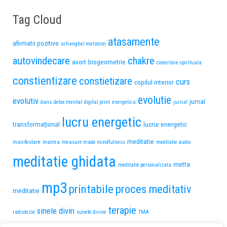
Tag Cloud
atasamente
afirmatii pozitive
arhanghel metatron
autovindecare
chakre
avort
biogeometrie
conectare spirituala
constientizare
constietizare
curs
copilul interior
evolutie
evolutiv
jurnal
dans
detox mental
digital print
energetica
jurnal
lucru energetic
transformațional
lucrur energetic
meditatie
manifestare
mantra
measure made mindfulness
meditatie audio
meditatie ghidata
metta
meditatie personalizata
mp3
printabile
proces meditativ
meditatie
terapie
sinele divin
radistezie
sunete divine
TMA