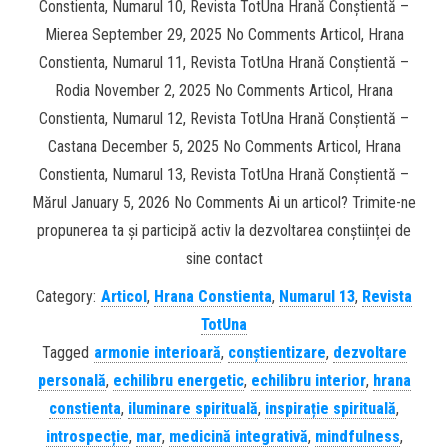
Constienta, Numarul 10, Revista TotUna Hrană Conștientă –
Mierea September 29, 2025 No Comments Articol, Hrana
Constienta, Numarul 11, Revista TotUna Hrană Conștientă –
Rodia November 2, 2025 No Comments Articol, Hrana
Constienta, Numarul 12, Revista TotUna Hrană Conștientă –
Castana December 5, 2025 No Comments Articol, Hrana
Constienta, Numarul 13, Revista TotUna Hrană Conștientă –
Mărul January 5, 2026 No Comments Ai un articol? Trimite-ne
propunerea ta și participă activ la dezvoltarea conștiinței de
sine contact
Category:
Articol
,
Hrana Constienta
,
Numarul 13
,
Revista
TotUna
Tagged
armonie interioară
,
conștientizare
,
dezvoltare
personală
,
echilibru energetic
,
echilibru interior
,
hrana
constienta
,
iluminare spirituală
,
inspirație spirituală
,
introspecție
,
mar
,
medicină integrativă
,
mindfulness
,