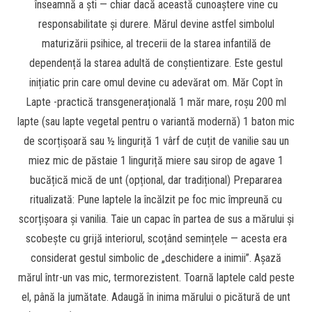
înseamnă a ști — chiar dacă această cunoaștere vine cu
responsabilitate și durere. Mărul devine astfel simbolul
maturizării psihice, al trecerii de la starea infantilă de
dependență la starea adultă de conștientizare. Este gestul
inițiatic prin care omul devine cu adevărat om. Măr Copt în
Lapte -practică transgenerațională 1 măr mare, roșu 200 ml
lapte (sau lapte vegetal pentru o variantă modernă) 1 baton mic
de scorțișoară sau ½ linguriță 1 vârf de cuțit de vanilie sau un
miez mic de păstaie 1 linguriță miere sau sirop de agave 1
bucățică mică de unt (opțional, dar tradițional) Prepararea
ritualizată: Pune laptele la încălzit pe foc mic împreună cu
scorțișoara și vanilia. Taie un capac în partea de sus a mărului și
scobește cu grijă interiorul, scoțând semințele — acesta era
considerat gestul simbolic de „deschidere a inimii”. Așază
mărul într-un vas mic, termorezistent. Toarnă laptele cald peste
el, până la jumătate. Adaugă în inima mărului o picătură de unt