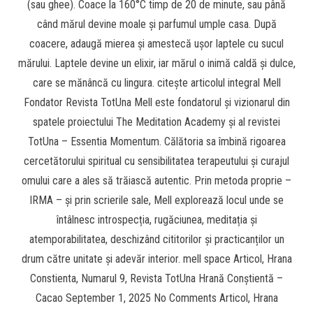
(sau ghee). Coace la 160°C timp de 20 de minute, sau până
când mărul devine moale și parfumul umple casa. După
coacere, adaugă mierea și amestecă ușor laptele cu sucul
mărului. Laptele devine un elixir, iar mărul o inimă caldă și dulce,
care se mănâncă cu lingura. citește articolul integral Mell
Fondator Revista TotUna Mell este fondatorul și vizionarul din
spatele proiectului The Meditation Academy și al revistei
TotUna – Essentia Momentum. Călătoria sa îmbină rigoarea
cercetătorului spiritual cu sensibilitatea terapeutului și curajul
omului care a ales să trăiască autentic. Prin metoda proprie –
IRMA – și prin scrierile sale, Mell explorează locul unde se
întâlnesc introspecția, rugăciunea, meditația și
atemporabilitatea, deschizând cititorilor și practicanților un
drum către unitate și adevăr interior. mell space Articol, Hrana
Constienta, Numarul 9, Revista TotUna Hrană Conștientă –
Cacao September 1, 2025 No Comments Articol, Hrana