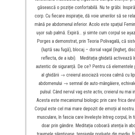
găsească o poziție confortabilă. Nu te grăbi. Inspir
corp. Cu fiecare inspirație, dă voie umerilor să se rel
mână pe abdomenul inferior. Acolo este spațiul Feminin
ușor sub palmă. Expiră… și simte cum corpul se așază
Porges a demonstrat, prin Teoria Polivagală, că siste
(luptă sau fugă), blocaj – dorsal vagal (îngheț, dis
reflecta, de a iubi). Meditația ghidată activează 
autentic de siguranță. De ce? Pentru că elementele p
al ghidării → creierul asociază vocea calmă cu lips
abdomenului → semnal de auto-mângâiere, echivalen
pulsul. Când nervul vag este activ, creierul nu mai
Acesta este mecanismul biologic prin care frica devin
Corpul este cel mai mare depozit de emoții al nostru
musculare, în fascia care învelește întreg corpul, în 
doar prin gândire. Meditația coboară atenția în abd
traumele silențioase, tensiunile preluate din mediu, f