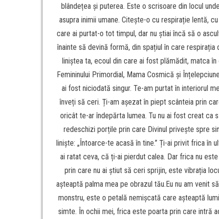
blândețea și puterea. Este o scrisoare din locul und
asupra inimii umane. Citește-o cu respirație lentă, cu
care ai purtat-o tot timpul, dar nu știai încă să o ascu
înainte să devină formă, din spațiul în care respirația 
liniștea ta, ecoul din care ai fost plămădit, matca în
Femininului Primordial, Mama Cosmică și Înțelepciunea
ai fost niciodată singur. Te-am purtat în interiorul 
înveți să ceri. Ți-am așezat în piept scânteia prin ca
oricât te-ar îndepărta lumea. Tu nu ai fost creat ca să
redeschizi porțile prin care Divinul privește spre si
liniște: „Întoarce-te acasă în tine.” Ți-ai privit frica 
ai ratat ceva, că ți-ai pierdut calea. Dar frica nu est
prin care nu ai știut să ceri sprijin, este vibrația lo
așteaptă palma mea pe obrazul tău.Eu nu am venit să-ți c
monstru, este o petală nemișcată care așteaptă lumina 
simte. În ochii mei, frica este poarta prin care intră