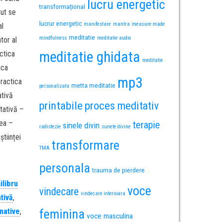
lucru energetic
transformațional
cut se
lucrur energetic
manifestare
mantra
measure made
al
meditatie
mindfulness
meditatie audio
tor al
meditatie ghidata
ctica
meditatie
ica
mp3
ractica
metta meditatie
personalizata
tivă
printabile
proces meditativ
tativă –
ea –
terapie
sinele divin
radistezie
sunete divine
tiinței
transformare
TMA
personala
trauma de pierdere
ilibru
voce
vindecare
vindecare interioara
tivă
,
rnative
,
feminina
voce masculina