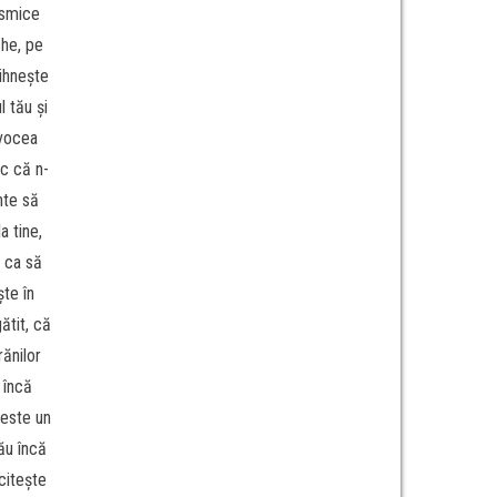
osmice
che, pe
dihnește
l tău și
 vocea
sc că n-
nte să
a tine,
i ca să
ște în
ătit, că
rănilor
e încă
 este un
ău încă
citește