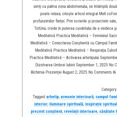
simți cu palma zona abdomenului, se întâmplă două l
poate relaxa; citește articol integral Mell coF
profunzimilor ființei. Prin scrierile și proiectele sal
TotUna, crede în puterea cuvântului de a vindeca ș
Meditativă Practica Meditativă – Femininul Sac
Meditativă – Conectarea Conștientă cu Câmpul Famil
Meditativă Practica Meditativă – Respirația Cul
Practica Meditativă – Activarea arhetipului Septemb
Dizolvarea Umbrei Iubirii September 1, 2025 No 
Alchimia Prezenței August 2, 2025 No Comments Ai un 
Category
Tagged
arhetip
,
armonie interioară
,
campul fami
interior
,
iluminare spirituală
,
inspirație spiritua
prezent conștient
,
revelații interioare
,
sănătate h