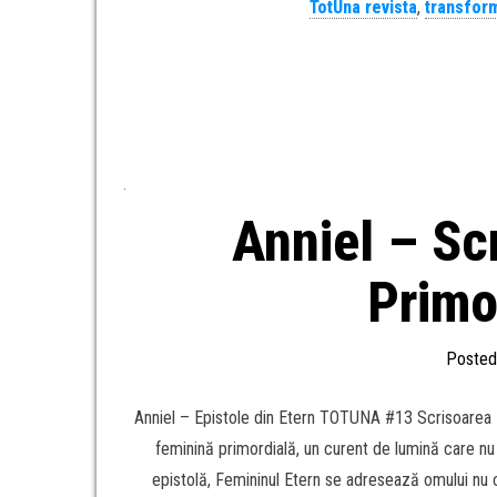
TotUna revista
,
transfor
Anniel – Sc
Primo
Posted
Anniel – Epistole din Etern TOTUNA #13 Scrisoarea F
feminină primordială, un curent de lumină care nu e
epistolă, Femininul Etern se adresează omului nu ca