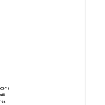
rezență
astă
nea,