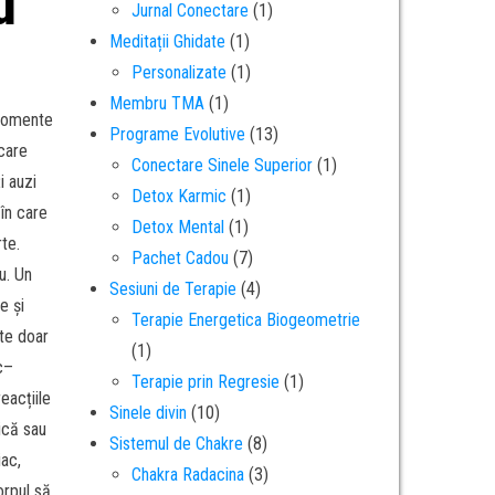
u
Jurnal Conectare
(1)
Meditații Ghidate
(1)
Personalizate
(1)
Membru TMA
(1)
 momente
Programe Evolutive
(13)
care
Conectare Sinele Superior
(1)
i auzi
Detox Karmic
(1)
 în care
Detox Mental
(1)
te.
Pachet Cadou
(7)
u. Un
Sesiuni de Terapie
(4)
e și
Terapie Energetica Biogeometrie
ste doar
(1)
ic–
Terapie prin Regresie
(1)
eacțiile
Sinele divin
(10)
ică sau
Sistemul de Chakre
(8)
iac,
Chakra Radacina
(3)
orpul să