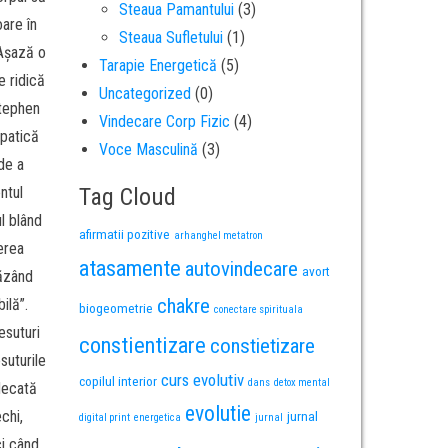
Steaua Pamantului
(3)
are în
Steaua Sufletului
(1)
 Așază o
Tarapie Energetică
(5)
e ridică
Uncategorized
(0)
Stephen
Vindecare Corp Fizic
(4)
mpatică
Voce Masculină
(3)
 de a
ntul
Tag Cloud
l blând
afirmatii pozitive
arhanghel metatron
erea
atasamente
autovindecare
avort
căzând
chakre
ilă”.
biogeometrie
conectare spirituala
esuturi
constientizare
constietizare
suturile
curs evolutiv
copilul interior
dans
detox mental
ndecată
evolutie
chi,
jurnal
digital print
energetica
jurnal
ci când