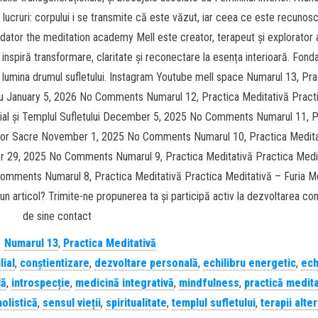
ucruri: corpului i se transmite că este văzut, iar ceea ce este recunos
ondator the meditation academy Mell este creator, terapeut și explorator 
e, inspiră transformare, claritate și reconectare la esența interioară. Fonda
i lumina drumul sufletului. Instagram Youtube mell space Numarul 13, Pra
ru January 5, 2026 No Comments Numarul 12, Practica Meditativă Pract
ial și Templul Sufletului December 5, 2025 No Comments Numarul 11, P
orilor Sacre November 1, 2025 No Comments Numarul 10, Practica Medita
er 29, 2025 No Comments Numarul 9, Practica Meditativă Practica Medi
Comments Numarul 8, Practica Meditativă Practica Meditativă – Furia M
articol? Trimite-ne propunerea ta și participă activ la dezvoltarea conș
de sine contact
:
Numarul 13
,
Practica Meditativă
lial
,
conștientizare
,
dezvoltare personală
,
echilibru energetic
,
ech
lă
,
introspecție
,
medicină integrativă
,
mindfulness
,
practică medita
olistică
,
sensul vieții
,
spiritualitate
,
templul sufletului
,
terapii alte