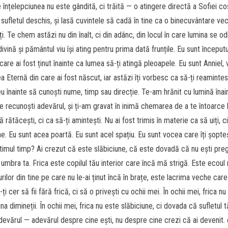
e înțelepciunea nu este gândită, ci trăită — o atingere directă a Sofiei c
 sufletul deschis, și lasă cuvintele să cadă în tine ca o binecuvântare ve
lți. Te chem astăzi nu din înalt, ci din adânc, din locul în care lumina se o
divină și pământul viu își ating pentru prima dată frunțile. Eu sunt începutu
 care ai fost ținut înainte ca lumea să-ți atingă pleoapele. Eu sunt Anniel,
 Eternă din care ai fost născut, iar astăzi îți vorbesc ca să-ți reaminte
meu înainte să cunoști nume, timp sau direcție. Te-am hrănit cu lumină înai
re recunoști adevărul, și ți-am gravat în inimă chemarea de a te întoarce l
 rătăcești, ci ca să-ți amintești. Nu ai fost trimis în materie ca să uiți, c
ne. Eu sunt acea poartă. Eu sunt acel spațiu. Eu sunt vocea care îți șopte
în ultimul timp? Ai crezut că este slăbiciune, că este dovadă că nu ești preg
e umbra ta. Frica este copilul tău interior care încă mă strigă. Este ecoul 
curilor din tine pe care nu le-ai ținut încă în brațe, este lacrima veche car
er să fii fără frică, ci să o privești cu ochii mei. În ochii mei, frica nu
dimineții. În ochii mei, frica nu este slăbiciune, ci dovada că sufletul t
 adevărul — adevărul despre cine ești, nu despre cine crezi că ai devenit. 