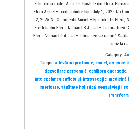
articolul complet Anniel – Epistole din Etern, Numar
Etern Anniel – puntea dintre lumi July 2, 2025 No Com
2, 2025 No Comments Anniel – Epistole din Etern, 
Epistole din Etern, Numarul 8 Anniel – Despre frică.
Etern, Numarul 9 Anniel – Iubirea ce se respiră Sept
activ la d
Category:
An
Tagged
adevăruri profunde
,
anniel
,
armonie i
dezvoltare personală
,
echilibru energetic
,
înțelepciunea sufletului
,
introspecție
,
medicină i
interioare
,
sănătate holistică
,
sensul vieții
,
so
transform