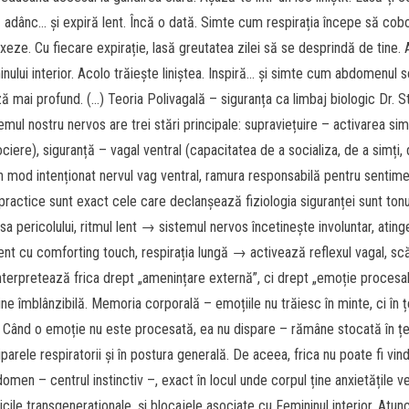
ă adânc… și expiră lent. Încă o dată. Simte cum respirația începe să cobo
axeze. Cu fiecare expirație, lasă greutatea zilei să se desprindă de tine.
ului interior. Acolo trăiește liniștea. Inspiră… și simte cum abdomenul s
 mai profund. (…) Teoria Polivagală – siguranța ca limbaj biologic Dr. 
mul nostru nervos are trei stări principale: supraviețuire – activarea si
ociere), siguranță – vagal ventral (capacitatea de a socializa, de a simți,
în mod intenționat nervul vag ventral, ramura responsabilă pentru sentime
ractice sunt exact cele care declanșează fiziologia siguranței sunt tonu
a pericolului, ritmul lent → sistemul nervos încetinește involuntar, ating
t cu comforting touch, respirația lungă → activează reflexul vagal, s
 interpretează frica drept „amenințare externă”, ci drept „emoție procesab
e îmblânzibilă. Memoria corporală – emoțiile nu trăiesc în minte, ci în ț
. Când o emoție nu este procesată, ea nu dispare – rămâne stocată în țe
tiparele respiratorii și în postura generală. De aceea, frica nu poate fi vi
omen – centrul instinctiv –, exact în locul unde corpul ține anxietățile ve
ricile transgeneraționale, și blocajele asociate cu Femininul interior. Atun