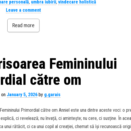
mare personală
,
umbra iubirii
,
vindecare holistică
Leave a comment
Read more
risoarea Femininului
rdial către om
 on
January 5, 2026
by
g.garais
emininului Primordial către om Anniel este una dintre aceste voci: o p
xplică, ci revelează; nu învață, ci amintește; nu cere, ci susține. În ace
 unui rătăcit, ci ca unui copil al creației, chemat să își recunoască origi