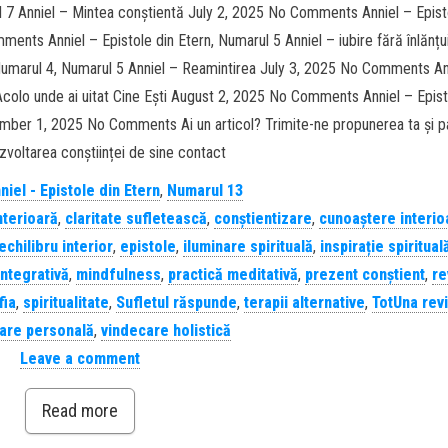
ul 7 Anniel – Mintea conștientă July 2, 2025 No Comments Anniel – Epist
ments Anniel – Epistole din Etern, Numarul 5 Anniel – iubire fără înlănțu
Numarul 4, Numarul 5 Anniel – Reamintirea July 3, 2025 No Comments An
 Acolo unde ai uitat Cine Ești August 2, 2025 No Comments Anniel – Epist
ember 1, 2025 No Comments Ai un articol? Trimite-ne propunerea ta și p
ezvoltarea conștiinței de sine contact
niel - Epistole din Etern
,
Numarul 13
nterioară
,
claritate sufletească
,
conștientizare
,
cunoaștere interio
echilibru interior
,
epistole
,
iluminare spirituală
,
inspirație spiritual
ntegrativă
,
mindfulness
,
practică meditativă
,
prezent conștient
,
re
fia
,
spiritualitate
,
Sufletul răspunde
,
terapii alternative
,
TotUna revi
are personală
,
vindecare holistică
Leave a comment
Read more