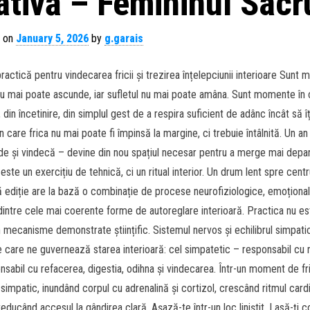
ativă – Femininul Sacr
 on
January 5, 2026
by
g.garais
tică pentru vindecarea fricii și trezirea înțelepciunii interioare Sunt
 nu mai poate ascunde, iar sufletul nu mai poate amâna. Sunt momente în 
 din încetinire, din simplul gest de a respira suficient de adânc încât să îț
care frica nu mai poate fi împinsă la margine, ci trebuie întâlnită. Un an
nde și vindecă – devine din nou spațiul necesar pentru a merge mai depar
te un exercițiu de tehnică, ci un ritual interior. Un drum lent spre centr
ă ediție are la bază o combinație de procese neurofiziologice, emoțional
dintre cele mai coerente forme de autoreglare interioară. Practica nu e
 în mecanisme demonstrate științific. Sistemul nervos și echilibrul simpat
e care ne guvernează starea interioară: cel simpatetic – responsabil cu r
nsabil cu refacerea, digestia, odihna și vindecarea. Într-un moment de fr
simpatic, inundând corpul cu adrenalină și cortizol, crescând ritmul card
ducând accesul la gândirea clară. Așază-te într-un loc liniștit. Lasă-ți c