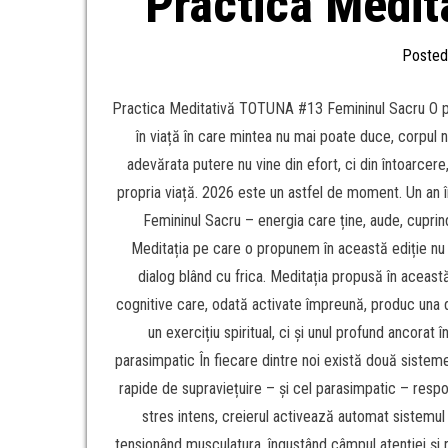
Practica Medit
Posted
Practica Meditativă TOTUNA #13 Femininul Sacru O prac
în viață în care mintea nu mai poate duce, corpul
adevărata putere nu vine din efort, ci din întoarcere,
propria viață. 2026 este un astfel de moment. Un an în 
Femininul Sacru – energia care ține, aude, cupri
Meditația pe care o propunem în această ediție nu es
dialog blând cu frica. Meditația propusă în aceast
cognitive care, odată activate împreună, produc una 
un exercițiu spiritual, ci și unul profund ancorat
parasimpatic În fiecare dintre noi există două sistem
rapide de supraviețuire – și cel parasimpatic – respo
stres intens, creierul activează automat sistemul 
tensionând musculatura, îngustând câmpul atenției și re