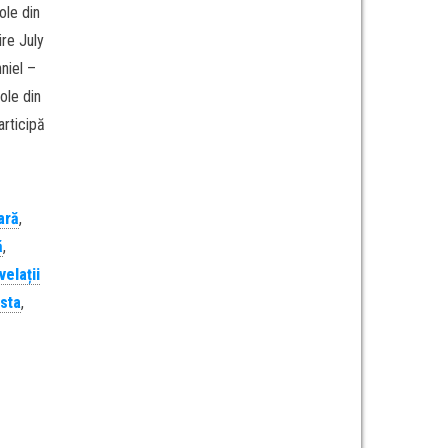
ole din
ire July
niel –
ole din
articipă
ară
,
ă
,
velații
sta
,