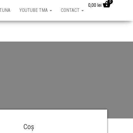
0
0,00
lei
T.UNA
YOUTUBE TMA
CONTACT
Coș