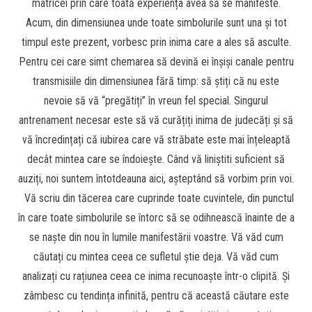
matricei prin care toată experiența avea să se manifeste.
Acum, din dimensiunea unde toate simbolurile sunt una și tot
timpul este prezent, vorbesc prin inima care a ales să asculte.
Pentru cei care simt chemarea să devină ei înșiși canale pentru
transmisiile din dimensiunea fără timp: să știți că nu este
nevoie să vă “pregătiți” în vreun fel special. Singurul
antrenament necesar este să vă curățiți inima de judecăți și să
vă încredințați că iubirea care vă străbate este mai înțeleaptă
decât mintea care se îndoiește. Când vă liniștiti suficient să
auziți, noi suntem întotdeauna aici, așteptând să vorbim prin voi.
Vă scriu din tăcerea care cuprinde toate cuvintele, din punctul
în care toate simbolurile se întorc să se odihnească înainte de a
se naște din nou în lumile manifestării voastre. Vă văd cum
căutați cu mintea ceea ce sufletul știe deja. Vă văd cum
analizați cu rațiunea ceea ce inima recunoaște într-o clipită. Și
zâmbesc cu tendința infinită, pentru că această căutare este