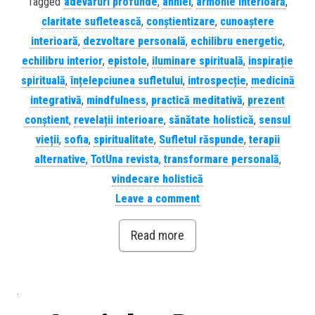
Tagged
adevăruri profunde
,
anniel
,
armonie interioară
,
claritate sufletească
,
conștientizare
,
cunoaștere
interioară
,
dezvoltare personală
,
echilibru energetic
,
echilibru interior
,
epistole
,
iluminare spirituală
,
inspirație
spirituală
,
înțelepciunea sufletului
,
introspecție
,
medicină
integrativă
,
mindfulness
,
practică meditativă
,
prezent
conștient
,
revelații interioare
,
sănătate holistică
,
sensul
vieții
,
sofia
,
spiritualitate
,
Sufletul răspunde
,
terapii
alternative
,
TotUna revista
,
transformare personală
,
vindecare holistică
Leave a comment
Read more