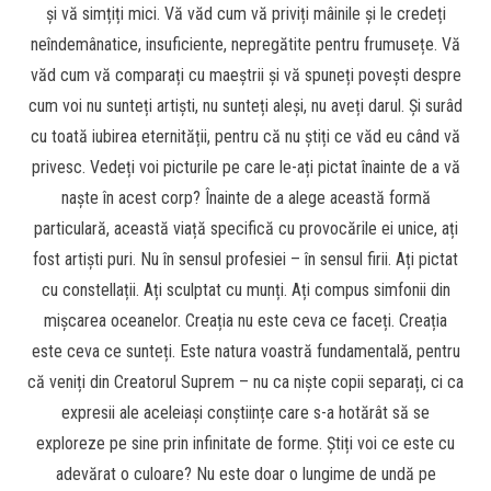
și vă simțiți mici. Vă văd cum vă priviți mâinile și le credeți
neîndemânatice, insuficiente, nepregătite pentru frumusețe. Vă
văd cum vă comparați cu maeștrii și vă spuneți povești despre
cum voi nu sunteți artiști, nu sunteți aleși, nu aveți darul. Și surâd
cu toată iubirea eternității, pentru că nu știți ce văd eu când vă
privesc. Vedeți voi picturile pe care le-ați pictat înainte de a vă
naște în acest corp? Înainte de a alege această formă
particulară, această viață specifică cu provocările ei unice, ați
fost artiști puri. Nu în sensul profesiei – în sensul firii. Ați pictat
cu constellații. Ați sculptat cu munți. Ați compus simfonii din
mișcarea oceanelor. Creația nu este ceva ce faceți. Creația
este ceva ce sunteți. Este natura voastră fundamentală, pentru
că veniți din Creatorul Suprem – nu ca niște copii separați, ci ca
expresii ale aceleiași conștiințe care s-a hotărât să se
exploreze pe sine prin infinitate de forme. Știți voi ce este cu
adevărat o culoare? Nu este doar o lungime de undă pe