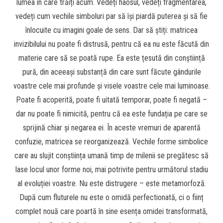
lumea în care trăiți acum. Vedeți haosul, vedeți fragmentarea,
vedeți cum vechile simboluri par să își piardă puterea și să fie
înlocuite cu imagini goale de sens. Dar să știți: matricea
invizibilului nu poate fi distrusă, pentru că ea nu este făcută din
materie care să se poată rupe. Ea este țesută din conștiință
pură, din aceeași substanță din care sunt făcute gândurile
voastre cele mai profunde și visele voastre cele mai luminoase.
Poate fi acoperită, poate fi uitată temporar, poate fi negată –
dar nu poate fi nimicită, pentru că ea este fundația pe care se
sprijină chiar și negarea ei. În aceste vremuri de aparentă
confuzie, matricea se reorganizează. Vechile forme simbolice
care au slujit conștiința umană timp de milenii se pregătesc să
lase locul unor forme noi, mai potrivite pentru următorul stadiu
al evoluției voastre. Nu este distrugere – este metamorfoză.
După cum fluturele nu este o omidă perfectionată, ci o ființ
complet nouă care poartă în sine esența omidei transformată,