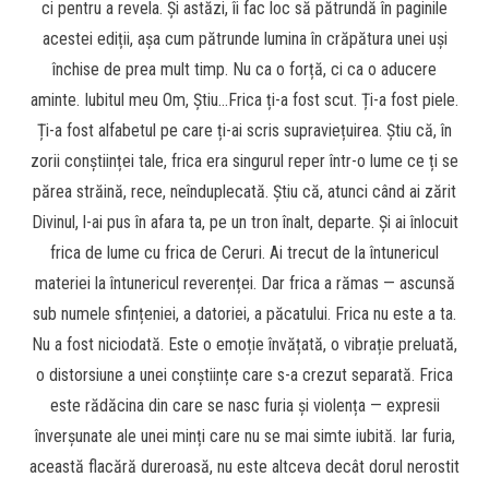
ci pentru a revela. Și astăzi, îi fac loc să pătrundă în paginile
acestei ediții, așa cum pătrunde lumina în crăpătura unei uși
închise de prea mult timp. Nu ca o forță, ci ca o aducere
aminte. Iubitul meu Om, Știu…Frica ți-a fost scut. Ți-a fost piele.
Ți-a fost alfabetul pe care ți-ai scris supraviețuirea. Știu că, în
zorii conștiinței tale, frica era singurul reper într-o lume ce ți se
părea străină, rece, neînduplecată. Știu că, atunci când ai zărit
Divinul, l-ai pus în afara ta, pe un tron înalt, departe. Și ai înlocuit
frica de lume cu frica de Ceruri. Ai trecut de la întunericul
materiei la întunericul reverenței. Dar frica a rămas — ascunsă
sub numele sfințeniei, a datoriei, a păcatului. Frica nu este a ta.
Nu a fost niciodată. Este o emoție învățată, o vibrație preluată,
o distorsiune a unei conștiințe care s-a crezut separată. Frica
este rădăcina din care se nasc furia și violența — expresii
înverșunate ale unei minți care nu se mai simte iubită. Iar furia,
această flacără dureroasă, nu este altceva decât dorul nerostit