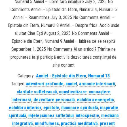
Numarul 5 Anniel – iubire fără înlănțuire July 2, 2025 No
Comments Anniel – Epistole din Etern, Numarul 4, Numarul 5
Anniel – Reamintirea July 3, 2025 No Comments Anniel –
Epistole din Etern, Numarul 8 Anniel – Despre frică. Acolo unde
ai uitat Cine Ești August 2, 2025 No Comments Anniel –
Epistole din Etern, Numarul 9 Anniel – Iubirea ce se respiră
September 1, 2025 No Comments Ai un articol? Trimite-ne
propunerea ta și participă activ la dezvoltarea conștiinței de
sine contact
Category:
Anniel - Epistole din Etern
,
Numarul 13
Tagged
adevăruri profunde
,
anniel
,
armonie interioară
,
claritate sufletească
,
conștientizare
,
cunoaștere
interioară
,
dezvoltare personală
,
echilibru energetic
,
echilibru interior
,
epistole
,
iluminare spirituală
,
inspirație
spirituală
,
înțelepciunea sufletului
,
introspecție
,
medicină
integrativă
,
mindfulness
,
practică meditativă
,
prezent