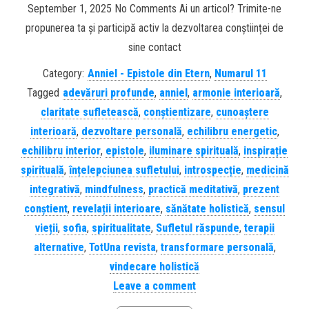
September 1, 2025 No Comments Ai un articol? Trimite-ne
propunerea ta și participă activ la dezvoltarea conștiinței de
sine contact
Category:
Anniel - Epistole din Etern
,
Numarul 11
Tagged
adevăruri profunde
,
anniel
,
armonie interioară
,
claritate sufletească
,
conștientizare
,
cunoaștere
interioară
,
dezvoltare personală
,
echilibru energetic
,
echilibru interior
,
epistole
,
iluminare spirituală
,
inspirație
spirituală
,
înțelepciunea sufletului
,
introspecție
,
medicină
integrativă
,
mindfulness
,
practică meditativă
,
prezent
conștient
,
revelații interioare
,
sănătate holistică
,
sensul
vieții
,
sofia
,
spiritualitate
,
Sufletul răspunde
,
terapii
alternative
,
TotUna revista
,
transformare personală
,
vindecare holistică
Leave a comment