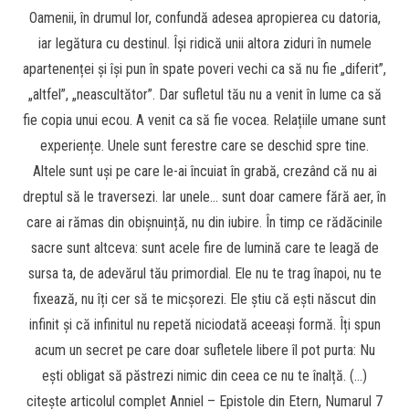
Oamenii, în drumul lor, confundă adesea apropierea cu datoria,
iar legătura cu destinul. Își ridică unii altora ziduri în numele
apartenenței și își pun în spate poveri vechi ca să nu fie „diferit”,
„altfel”, „neascultător”. Dar sufletul tău nu a venit în lume ca să
fie copia unui ecou. A venit ca să fie vocea. Relațiile umane sunt
experiențe. Unele sunt ferestre care se deschid spre tine.
Altele sunt uși pe care le-ai încuiat în grabă, crezând că nu ai
dreptul să le traversezi. Iar unele… sunt doar camere fără aer, în
care ai rămas din obișnuință, nu din iubire. În timp ce rădăcinile
sacre sunt altceva: sunt acele fire de lumină care te leagă de
sursa ta, de adevărul tău primordial. Ele nu te trag înapoi, nu te
fixează, nu îți cer să te micșorezi. Ele știu că ești născut din
infinit și că infinitul nu repetă niciodată aceeași formă. Îți spun
acum un secret pe care doar sufletele libere îl pot purta: Nu
ești obligat să păstrezi nimic din ceea ce nu te înalță. (…)
citește articolul complet Anniel – Epistole din Etern, Numarul 7