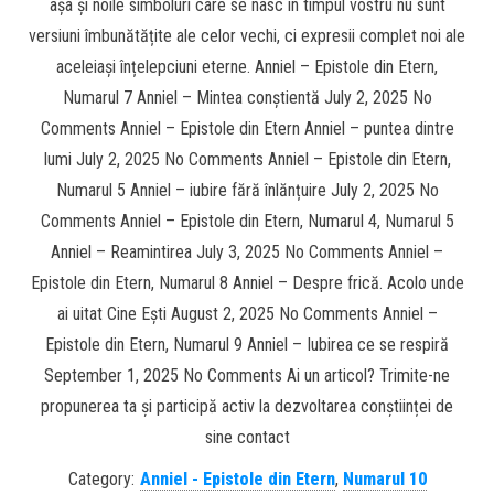
așa și noile simboluri care se nasc în timpul vostru nu sunt
versiuni îmbunătățite ale celor vechi, ci expresii complet noi ale
aceleiași înțelepciuni eterne. Anniel – Epistole din Etern,
Numarul 7 Anniel – Mintea conștientă July 2, 2025 No
Comments Anniel – Epistole din Etern Anniel – puntea dintre
lumi July 2, 2025 No Comments Anniel – Epistole din Etern,
Numarul 5 Anniel – iubire fără înlănțuire July 2, 2025 No
Comments Anniel – Epistole din Etern, Numarul 4, Numarul 5
Anniel – Reamintirea July 3, 2025 No Comments Anniel –
Epistole din Etern, Numarul 8 Anniel – Despre frică. Acolo unde
ai uitat Cine Ești August 2, 2025 No Comments Anniel –
Epistole din Etern, Numarul 9 Anniel – Iubirea ce se respiră
September 1, 2025 No Comments Ai un articol? Trimite-ne
propunerea ta și participă activ la dezvoltarea conștiinței de
sine contact
Category:
Anniel - Epistole din Etern
,
Numarul 10