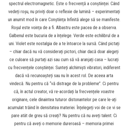
spectrul electromagnetic. Este o frecvență a conștiinței. Când
vedeți roșu, nu priviți doar o reflexie de lumină – experimentați
un anumit mod în care Conștiința Infinită alege să se manifeste.
Roșul este voința de a fi. Albastru este pacea de a observa.
Galbenul este bucuria de a înțelege. Verde este echilibrul de a
uni. Violet este nostalgia de a te întoarce la sursă. Când pictați
– chiar dacă nu vă considerați pictori, chiar dacă doar alegeți
ce culoare să purtați azi sau cum să vă aranjați casa – lucrați
cu frecvențele conștiinței. Sunteți alchimiști vibratori, indiferent
dacă vă recunoașteți sau nu în acest rol. De aceea arta
vindecă. Nu pentru că “vă distrage de la probleme”. Ci pentru
că, în actul creator, vă re-acordați la frecvențele voastre
originare, cele dinaintea tuturor distonantelor pe care le-ați
acumulat trăind în densitatea materiei. Înțelegeți voi de ce vi se
pare atât de greu să creați? Nu pentru că nu aveți talent. Ci
pentru că aveți o memorie dureroasă – memoria primei