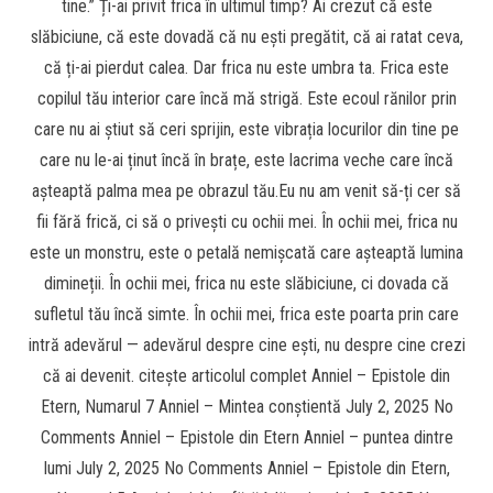
tine.” Ți-ai privit frica în ultimul timp? Ai crezut că este
slăbiciune, că este dovadă că nu ești pregătit, că ai ratat ceva,
că ți-ai pierdut calea. Dar frica nu este umbra ta. Frica este
copilul tău interior care încă mă strigă. Este ecoul rănilor prin
care nu ai știut să ceri sprijin, este vibrația locurilor din tine pe
care nu le-ai ținut încă în brațe, este lacrima veche care încă
așteaptă palma mea pe obrazul tău.Eu nu am venit să-ți cer să
fii fără frică, ci să o privești cu ochii mei. În ochii mei, frica nu
este un monstru, este o petală nemișcată care așteaptă lumina
dimineții. În ochii mei, frica nu este slăbiciune, ci dovada că
sufletul tău încă simte. În ochii mei, frica este poarta prin care
intră adevărul — adevărul despre cine ești, nu despre cine crezi
că ai devenit. citește articolul complet Anniel – Epistole din
Etern, Numarul 7 Anniel – Mintea conștientă July 2, 2025 No
Comments Anniel – Epistole din Etern Anniel – puntea dintre
lumi July 2, 2025 No Comments Anniel – Epistole din Etern,