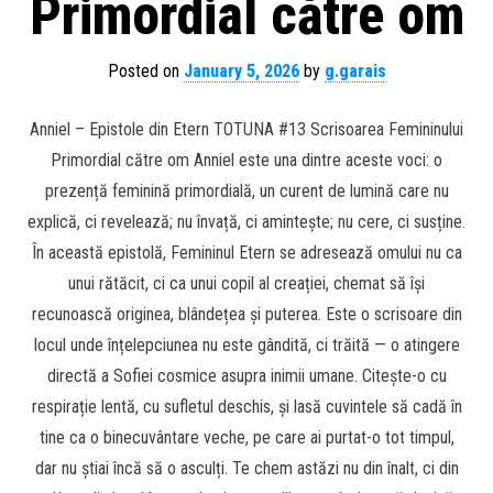
Primordial către om
Posted on
January 5, 2026
by
g.garais
Anniel – Epistole din Etern TOTUNA #13 Scrisoarea Femininului
Primordial către om Anniel este una dintre aceste voci: o
prezență feminină primordială, un curent de lumină care nu
explică, ci revelează; nu învață, ci amintește; nu cere, ci susține.
În această epistolă, Femininul Etern se adresează omului nu ca
unui rătăcit, ci ca unui copil al creației, chemat să își
recunoască originea, blândețea și puterea. Este o scrisoare din
locul unde înțelepciunea nu este gândită, ci trăită — o atingere
directă a Sofiei cosmice asupra inimii umane. Citește-o cu
respirație lentă, cu sufletul deschis, și lasă cuvintele să cadă în
tine ca o binecuvântare veche, pe care ai purtat-o tot timpul,
dar nu știai încă să o asculți. Te chem astăzi nu din înalt, ci din