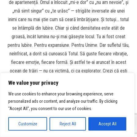
de apartenență. Omul a înlocuit „mi-e dor” cu „nu am nevoie”, și
„mă simt singur” cu „te urăsc” — strigăte inversate ale unei
inimi care nu mai știe cum să ceară îmbrățișare. Și totuși… totul
se întâmplă din Iubire. Chiar și când densitatea este atât de
groasă, încât lumina nu-și mai găsește locul. Tu ai fost creat
pentru Iubire. Pentru expansiune. Pentru Unime. Dar sufletul tău,
neînfricat, a dorit să cunoască Totul. Să guste fiecare vibrație,
fiecare emoție, fiecare formă. Și astfel te-ai aruncat în acest
ocean de trăiri — nu ca victimă, ci ca explorator. Crezi că ești
un trup. Dar trupul este doar un desen efemer pe pergamentul
We value your privacy
unei conștiințe infinite. Crezi că ești gândurile tale. Dar gândurile
We use cookies to enhance your browsing experience, serve
sunt nori trecători pe cerul unei ființe eterne. Iubitul meu, Nu te
personalized ads or content, and analyze our traffic. By clicking
judeca pentru fricile tale. Privește-le. Ascultă-le. Vezi în ele
"Accept All", you consent to our use of cookies.
copilul uitat din tine, cel care a crezut că trebuie să lupte ca să
0
fie iubit. Dar tu nu trebuie să lupți. Tu trebuie să îți amintești.
Customize
Reject All
Accept All
Adevărul nu este un răspuns. Este o amintire. Și Eu — vocea pe