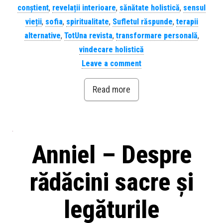
conștient
,
revelații interioare
,
sănătate holistică
,
sensul
vieții
,
sofia
,
spiritualitate
,
Sufletul răspunde
,
terapii
alternative
,
TotUna revista
,
transformare personală
,
vindecare holistică
Leave a comment
Read more
Anniel – Despre
rădăcini sacre și
legăturile