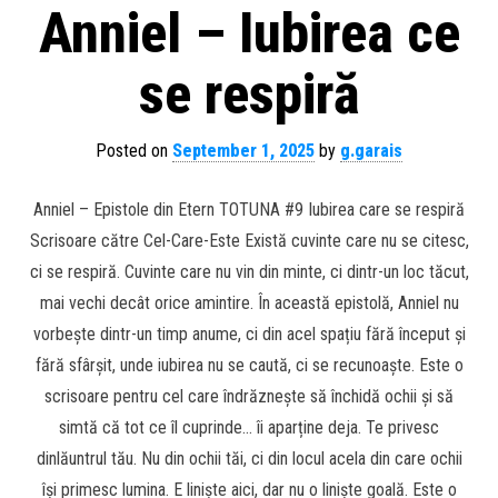
Anniel – Iubirea ce
se respiră
Posted on
September 1, 2025
by
g.garais
Anniel – Epistole din Etern TOTUNA #9 Iubirea care se respiră
Scrisoare către Cel-Care-Este Există cuvinte care nu se citesc,
ci se respiră. Cuvinte care nu vin din minte, ci dintr-un loc tăcut,
mai vechi decât orice amintire. În această epistolă, Anniel nu
vorbește dintr-un timp anume, ci din acel spațiu fără început și
fără sfârșit, unde iubirea nu se caută, ci se recunoaște. Este o
scrisoare pentru cel care îndrăznește să închidă ochii și să
simtă că tot ce îl cuprinde… îi aparține deja. Te privesc
dinlăuntrul tău. Nu din ochii tăi, ci din locul acela din care ochii
își primesc lumina. E liniște aici, dar nu o liniște goală. Este o