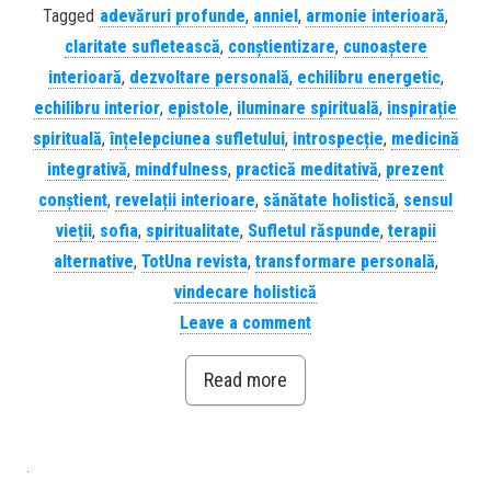
Tagged
adevăruri profunde
,
anniel
,
armonie interioară
,
claritate sufletească
,
conștientizare
,
cunoaștere
interioară
,
dezvoltare personală
,
echilibru energetic
,
echilibru interior
,
epistole
,
iluminare spirituală
,
inspirație
spirituală
,
înțelepciunea sufletului
,
introspecție
,
medicină
integrativă
,
mindfulness
,
practică meditativă
,
prezent
conștient
,
revelații interioare
,
sănătate holistică
,
sensul
vieții
,
sofia
,
spiritualitate
,
Sufletul răspunde
,
terapii
alternative
,
TotUna revista
,
transformare personală
,
vindecare holistică
Leave a comment
Read more