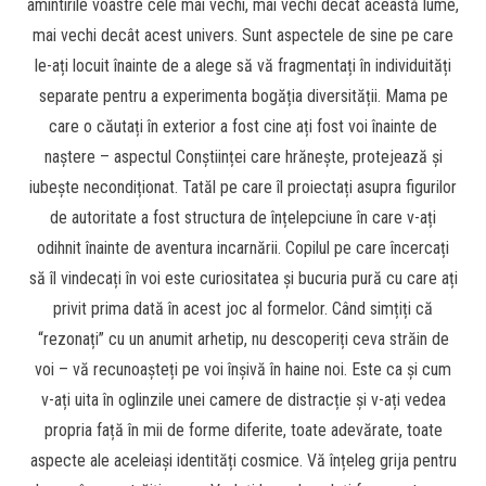
amintirile voastre cele mai vechi, mai vechi decât această lume,
mai vechi decât acest univers. Sunt aspectele de sine pe care
le-ați locuit înainte de a alege să vă fragmentați în individuități
separate pentru a experimenta bogăția diversității. Mama pe
care o căutați în exterior a fost cine ați fost voi înainte de
naștere – aspectul Conștiinței care hrănește, protejează și
iubește necondiționat. Tatăl pe care îl proiectați asupra figurilor
de autoritate a fost structura de înțelepciune în care v-ați
odihnit înainte de aventura incarnării. Copilul pe care încercați
să îl vindecați în voi este curiositatea și bucuria pură cu care ați
privit prima dată în acest joc al formelor. Când simțiți că
“rezonați” cu un anumit arhetip, nu descoperiți ceva străin de
voi – vă recunoașteți pe voi înșivă în haine noi. Este ca și cum
v-ați uita în oglinzile unei camere de distracție și v-ați vedea
propria față în mii de forme diferite, toate adevărate, toate
aspecte ale aceleiași identități cosmice. Vă înțeleg grija pentru