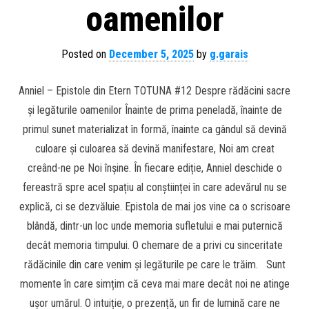
oamenilor
Posted on
December 5, 2025
by
g.garais
Anniel – Epistole din Etern TOTUNA #12 Despre rădăcini sacre
și legăturile oamenilor Înainte de prima peneladă, înainte de
primul sunet materializat în formă, înainte ca gândul să devină
culoare și culoarea să devină manifestare, Noi am creat
creând-ne pe Noi înșine. În fiecare ediție, Anniel deschide o
fereastră spre acel spațiu al conștiinței în care adevărul nu se
explică, ci se dezvăluie. Epistola de mai jos vine ca o scrisoare
blândă, dintr-un loc unde memoria sufletului e mai puternică
decât memoria timpului. O chemare de a privi cu sinceritate
rădăcinile din care venim și legăturile pe care le trăim. Sunt
momente în care simțim că ceva mai mare decât noi ne atinge
ușor umărul. O intuiție, o prezență, un fir de lumină care ne