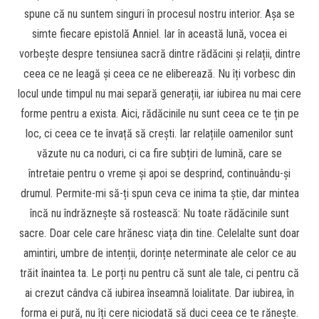
spune că nu suntem singuri în procesul nostru interior. Așa se
simte fiecare epistolă Anniel. Iar în această lună, vocea ei
vorbește despre tensiunea sacră dintre rădăcini și relații, dintre
ceea ce ne leagă și ceea ce ne eliberează. Nu îți vorbesc din
locul unde timpul nu mai separă generații, iar iubirea nu mai cere
forme pentru a exista. Aici, rădăcinile nu sunt ceea ce te țin pe
loc, ci ceea ce te învață să crești. Iar relațiile oamenilor sunt
văzute nu ca noduri, ci ca fire subțiri de lumină, care se
întretaie pentru o vreme și apoi se desprind, continuându-și
drumul. Permite-mi să-ți spun ceva ce inima ta știe, dar mintea
încă nu îndrăznește să rostească: Nu toate rădăcinile sunt
sacre. Doar cele care hrănesc viața din tine. Celelalte sunt doar
amintiri, umbre de intenții, dorințe neterminate ale celor ce au
trăit înaintea ta. Le porți nu pentru că sunt ale tale, ci pentru că
ai crezut cândva că iubirea înseamnă loialitate. Dar iubirea, în
forma ei pură, nu îți cere niciodată să duci ceea ce te rănește.