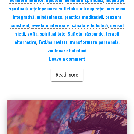
echilibru interior
,
epistole
,
iluminare spirituală
,
inspirație
spirituală
,
înțelepciunea sufletului
,
introspecție
,
medicină
integrativă
,
mindfulness
,
practică meditativă
,
prezent
conștient
,
revelații interioare
,
sănătate holistică
,
sensul
vieții
,
sofia
,
spiritualitate
,
Sufletul răspunde
,
terapii
alternative
,
TotUna revista
,
transformare personală
,
vindecare holistică
Leave a comment
Read more