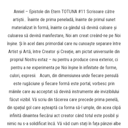
Anniel – Epistole din Etern TOTUNA #11 Scrisoare către
artiștii… Înainte de prima peneladă, înainte de primul sunet
materializat în formă, înainte ca gândul să devină culoare și
culoarea să devină manifestare, Noi am creat creând-ne pe Noi
înșine. Și în acel dans primordial care nu cunoaște separare între
Artist și Artă, între Creator și Creație, am pictat universurile din
propriul Nostru extaz – nu pentru a produce ceva exterior, ci
pentru a ne experimenta pe Noi înșine în infinitate de forme,
culori, expresii. Acum, din dimensiunea unde fiecare pensulă
este rugăciune și fiecare formă este portal, vorbesc prin
mâinile care au acceptat să devină instrumente ale invizibilului
făcut vizibil. Vă scriu din tăcerea care precede prima penelă,
din spațiul gol care așteaptă ca forma să-l umple, din acea clipă
infinită dinaintea fiecărui act creator când totul este posibil și
nimic nu s-a solidificat încă. Vă văd cum stați în fața pânzei albe