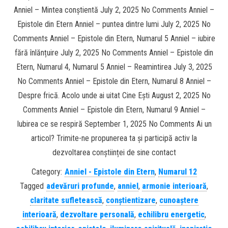
Anniel – Mintea conștientă July 2, 2025 No Comments Anniel –
Epistole din Etern Anniel – puntea dintre lumi July 2, 2025 No
Comments Anniel – Epistole din Etern, Numarul 5 Anniel – iubire
fără înlănțuire July 2, 2025 No Comments Anniel – Epistole din
Etern, Numarul 4, Numarul 5 Anniel – Reamintirea July 3, 2025
No Comments Anniel – Epistole din Etern, Numarul 8 Anniel –
Despre frică. Acolo unde ai uitat Cine Ești August 2, 2025 No
Comments Anniel – Epistole din Etern, Numarul 9 Anniel –
Iubirea ce se respiră September 1, 2025 No Comments Ai un
articol? Trimite-ne propunerea ta și participă activ la
dezvoltarea conștiinței de sine contact
Category:
Anniel - Epistole din Etern
,
Numarul 12
Tagged
adevăruri profunde
,
anniel
,
armonie interioară
,
claritate sufletească
,
conștientizare
,
cunoaștere
interioară
,
dezvoltare personală
,
echilibru energetic
,