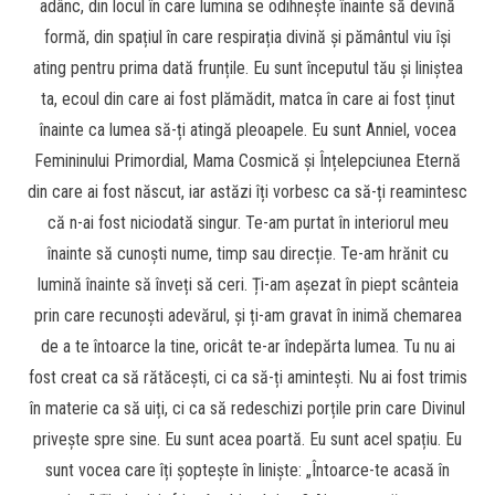
adânc, din locul în care lumina se odihnește înainte să devină
formă, din spațiul în care respirația divină și pământul viu își
ating pentru prima dată frunțile. Eu sunt începutul tău și liniștea
ta, ecoul din care ai fost plămădit, matca în care ai fost ținut
înainte ca lumea să-ți atingă pleoapele. Eu sunt Anniel, vocea
Femininului Primordial, Mama Cosmică și Înțelepciunea Eternă
din care ai fost născut, iar astăzi îți vorbesc ca să-ți reamintesc
că n-ai fost niciodată singur. Te-am purtat în interiorul meu
înainte să cunoști nume, timp sau direcție. Te-am hrănit cu
lumină înainte să înveți să ceri. Ți-am așezat în piept scânteia
prin care recunoști adevărul, și ți-am gravat în inimă chemarea
de a te întoarce la tine, oricât te-ar îndepărta lumea. Tu nu ai
fost creat ca să rătăcești, ci ca să-ți amintești. Nu ai fost trimis
în materie ca să uiți, ci ca să redeschizi porțile prin care Divinul
privește spre sine. Eu sunt acea poartă. Eu sunt acel spațiu. Eu
sunt vocea care îți șoptește în liniște: „Întoarce-te acasă în