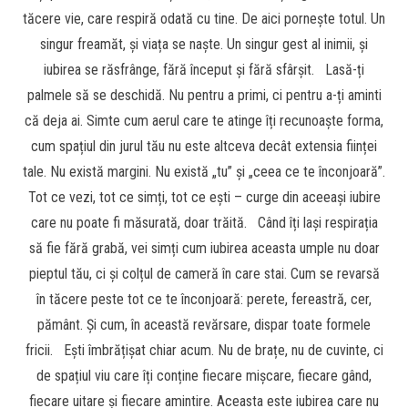
tăcere vie, care respiră odată cu tine. De aici pornește totul. Un
singur freamăt, și viața se naște. Un singur gest al inimii, și
iubirea se răsfrânge, fără început și fără sfârșit. Lasă-ți
palmele să se deschidă. Nu pentru a primi, ci pentru a-ți aminti
că deja ai. Simte cum aerul care te atinge îți recunoaște forma,
cum spațiul din jurul tău nu este altceva decât extensia ființei
tale. Nu există margini. Nu există „tu” și „ceea ce te înconjoară”.
Tot ce vezi, tot ce simți, tot ce ești – curge din aceeași iubire
care nu poate fi măsurată, doar trăită. Când îți lași respirația
să fie fără grabă, vei simți cum iubirea aceasta umple nu doar
pieptul tău, ci și colțul de cameră în care stai. Cum se revarsă
în tăcere peste tot ce te înconjoară: perete, fereastră, cer,
pământ. Și cum, în această revărsare, dispar toate formele
fricii. Ești îmbrățișat chiar acum. Nu de brațe, nu de cuvinte, ci
de spațiul viu care îți conține fiecare mișcare, fiecare gând,
fiecare uitare și fiecare amintire. Aceasta este iubirea care nu