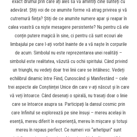
exact drumul prin care ați ales să vă amintiți cine sunteți cu
adevărat. Știți voi de ce anumite forme vă atrag privirea și vă
cutremură ființa? Știți de ce anumite numere apar și reapar în
calea voastră ca niște mesagere persistente? Nu pentru că ele
conțin putere magică în sine, ci pentru că sunt ecouri ale
limbajului pe care l-ați vorbit înainte de a vă naște în corpurile
de acum. Simbolul nu este reprezentarea unei realități –
simbolul este realitatea, văzută cu ochii spiritului. Când privind
un triunghi, nu vedeți doar trei linii care se întâlnesc. Vedeți
echilibrul dinamic între Fiind, Cunoscând și Manifestând – cele
trei aspecte ale Conștiinței Unice din care v-ați născut și în care
vă veți întoarce. Când desenați o spirală, nu trasați doar o linie
care se întoarce asupra sa. Participați la dansul cosmic prin
care Infinitul se explorează pe sine însuși – mereu același în
esență, mereu diferit în experiență, mereu în mișcare și totuși
mereu în repaus perfect. Ce numeri voi “arhetipuri” sunt