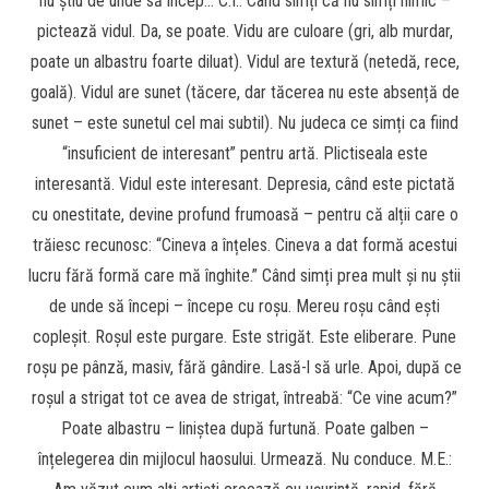
nu știu de unde să încep… C.I.: Când simți că nu simți nimic –
pictează vidul. Da, se poate. Vidu are culoare (gri, alb murdar,
poate un albastru foarte diluat). Vidul are textură (netedă, rece,
goală). Vidul are sunet (tăcere, dar tăcerea nu este absență de
sunet – este sunetul cel mai subtil). Nu judeca ce simți ca fiind
“insuficient de interesant” pentru artă. Plictiseala este
interesantă. Vidul este interesant. Depresia, când este pictată
cu onestitate, devine profund frumoasă – pentru că alții care o
trăiesc recunosc: “Cineva a înțeles. Cineva a dat formă acestui
lucru fără formă care mă înghite.” Când simți prea mult și nu știi
de unde să începi – începe cu roșu. Mereu roșu când ești
copleșit. Roșul este purgare. Este strigăt. Este eliberare. Pune
roșu pe pânză, masiv, fără gândire. Lasă-l să urle. Apoi, după ce
roșul a strigat tot ce avea de strigat, întreabă: “Ce vine acum?”
Poate albastru – liniștea după furtună. Poate galben –
înțelegerea din mijlocul haosului. Urmează. Nu conduce. M.E.: