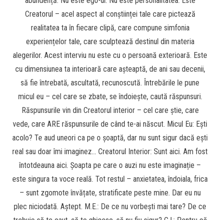
abundență. Nu este ego-ul. Nu este personalitatea. Este
Creatorul – acel aspect al conștiinței tale care pictează
realitatea ta în fiecare clipă, care compune simfonia
experiențelor tale, care sculptează destinul din materia
alegerilor. Acest interviu nu este cu o persoană exterioară. Este
cu dimensiunea ta interioară care așteaptă, de ani sau decenii,
să fie întrebată, ascultată, recunoscută. Întrebările le pune
micul eu – cel care se zbate, se îndoiește, caută răspunsuri.
Răspunsurile vin din Creatorul interior – cel care știe, care
vede, care ARE răspunsurile de când te-ai născut. Micul Eu: Ești
acolo? Te aud uneori ca pe o șoaptă, dar nu sunt sigur dacă ești
real sau doar îmi imaginez… Creatorul Interior: Sunt aici. Am fost
întotdeauna aici. Șoapta pe care o auzi nu este imaginație –
este singura ta voce reală. Tot restul – anxietatea, îndoiala, frica
– sunt zgomote învățate, stratificate peste mine. Dar eu nu
plec niciodată. Aștept. M.E.: De ce nu vorbești mai tare? De ce