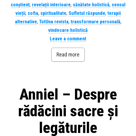
conștient
,
revelații interioare
,
sănătate holistică
,
sensul
vieții
,
sofia
,
spiritualitate
,
Sufletul răspunde
,
terapii
alternative
,
TotUna revista
,
transformare personală
,
vindecare holistică
Leave a comment
Read more
Anniel – Despre
rădăcini sacre și
legăturile