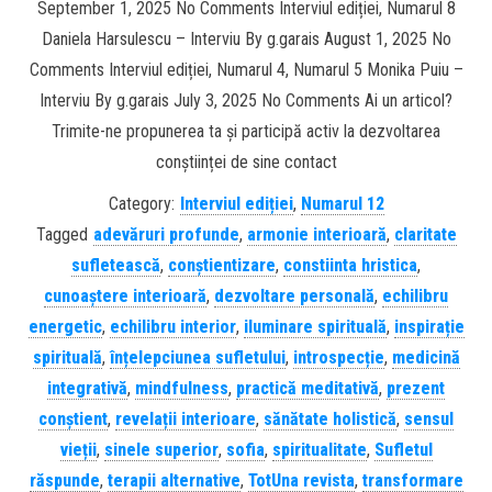
September 1, 2025 No Comments Interviul ediției, Numarul 8
Daniela Harsulescu – Interviu By g.garais August 1, 2025 No
Comments Interviul ediției, Numarul 4, Numarul 5 Monika Puiu –
Interviu By g.garais July 3, 2025 No Comments Ai un articol?
Trimite-ne propunerea ta și participă activ la dezvoltarea
conștiinței de sine contact
Category:
Interviul ediției
,
Numarul 12
Tagged
adevăruri profunde
,
armonie interioară
,
claritate
sufletească
,
conștientizare
,
constiinta hristica
,
cunoaștere interioară
,
dezvoltare personală
,
echilibru
energetic
,
echilibru interior
,
iluminare spirituală
,
inspirație
spirituală
,
înțelepciunea sufletului
,
introspecție
,
medicină
integrativă
,
mindfulness
,
practică meditativă
,
prezent
conștient
,
revelații interioare
,
sănătate holistică
,
sensul
vieții
,
sinele superior
,
sofia
,
spiritualitate
,
Sufletul
răspunde
,
terapii alternative
,
TotUna revista
,
transformare