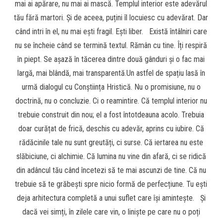
mai ai apărare, nu mai ai mască. Templul interior este adevărul
tău fără martori. Și de aceea, puțini îl locuiesc cu adevărat. Dar
când intri în el, nu mai ești fragil. Ești liber. Există întâlniri care
nu se încheie când se termină textul. Rămân cu tine. Îți respiră
în piept. Se așază în tăcerea dintre două gânduri și o fac mai
largă, mai blândă, mai transparentă.Un astfel de spațiu lasă în
urmă dialogul cu Conștiința Hristică. Nu o promisiune, nu o
doctrină, nu o concluzie. Ci o reamintire. Că templul interior nu
trebuie construit din nou; el a fost întotdeauna acolo. Trebuia
doar curățat de frică, deschis cu adevăr, aprins cu iubire. Că
rădăcinile tale nu sunt greutăți, ci surse. Că iertarea nu este
slăbiciune, ci alchimie. Că lumina nu vine din afară, ci se ridică
din adâncul tău când încetezi să te mai ascunzi de tine. Că nu
trebuie să te grăbești spre nicio formă de perfecțiune. Tu ești
deja arhitectura completă a unui suflet care își amintește. Și
dacă vei simți, în zilele care vin, o liniște pe care nu o poți