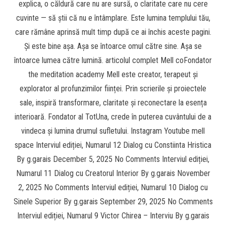
explica, o căldură care nu are sursă, o claritate care nu cere
cuvinte — să știi că nu e întâmplare. Este lumina templului tău,
care rămâne aprinsă mult timp după ce ai închis aceste pagini.
Și este bine așa. Așa se întoarce omul către sine. Așa se
întoarce lumea către lumină. articolul complet Mell coFondator
the meditation academy Mell este creator, terapeut și
explorator al profunzimilor ființei. Prin scrierile și proiectele
sale, inspiră transformare, claritate și reconectare la esența
interioară. Fondator al TotUna, crede în puterea cuvântului de a
vindeca și lumina drumul sufletului. Instagram Youtube mell
space Interviul ediției, Numarul 12 Dialog cu Constiinta Hristica
By g.garais December 5, 2025 No Comments Interviul ediției,
Numarul 11 Dialog cu Creatorul Interior By g.garais November
2, 2025 No Comments Interviul ediției, Numarul 10 Dialog cu
Sinele Superior By g.garais September 29, 2025 No Comments
Interviul ediției, Numarul 9 Victor Chirea – Interviu By g.garais