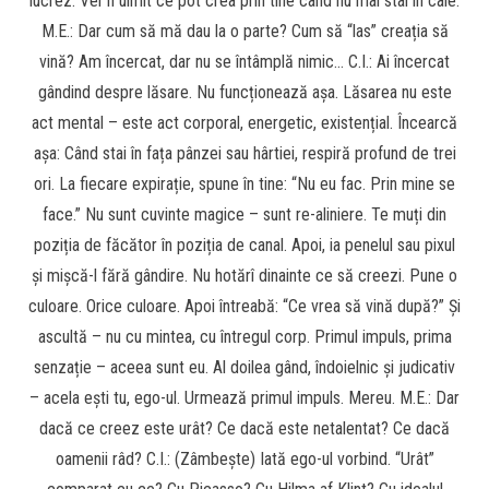
lucrez. Vei fi uimit ce pot crea prin tine când nu mai stai în cale.
M.E.: Dar cum să mă dau la o parte? Cum să “las” creația să
vină? Am încercat, dar nu se întâmplă nimic… C.I.: Ai încercat
gândind despre lăsare. Nu funcționează așa. Lăsarea nu este
act mental – este act corporal, energetic, existențial. Încearcă
așa: Când stai în fața pânzei sau hârtiei, respiră profund de trei
ori. La fiecare expirație, spune în tine: “Nu eu fac. Prin mine se
face.” Nu sunt cuvinte magice – sunt re-aliniere. Te muți din
poziția de făcător în poziția de canal. Apoi, ia penelul sau pixul
și mișcă-l fără gândire. Nu hotărî dinainte ce să creezi. Pune o
culoare. Orice culoare. Apoi întreabă: “Ce vrea să vină după?” Și
ascultă – nu cu mintea, cu întregul corp. Primul impuls, prima
senzație – aceea sunt eu. Al doilea gând, îndoielnic și judicativ
– acela ești tu, ego-ul. Urmează primul impuls. Mereu. M.E.: Dar
dacă ce creez este urât? Ce dacă este netalentat? Ce dacă
oamenii râd? C.I.: (Zâmbește) Iată ego-ul vorbind. “Urât”