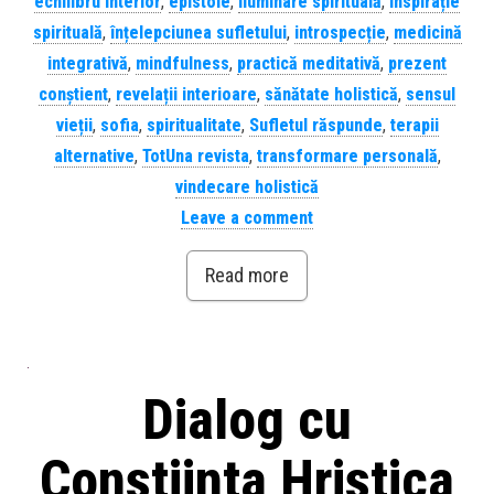
echilibru interior
,
epistole
,
iluminare spirituală
,
inspirație
spirituală
,
înțelepciunea sufletului
,
introspecție
,
medicină
integrativă
,
mindfulness
,
practică meditativă
,
prezent
conștient
,
revelații interioare
,
sănătate holistică
,
sensul
vieții
,
sofia
,
spiritualitate
,
Sufletul răspunde
,
terapii
alternative
,
TotUna revista
,
transformare personală
,
vindecare holistică
Leave a comment
Read more
Dialog cu
Constiinta Hristica