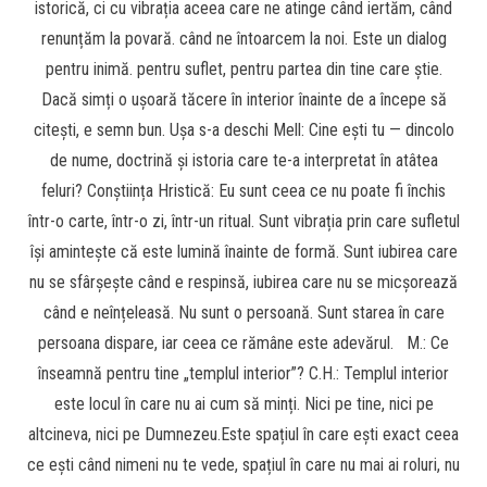
istorică, ci cu vibrația aceea care ne atinge când iertăm, când
renunțăm la povară. când ne întoarcem la noi. Este un dialog
pentru inimă. pentru suflet, pentru partea din tine care știe.
Dacă simți o ușoară tăcere în interior înainte de a începe să
citești, e semn bun. Ușa s-a deschi Mell: Cine ești tu — dincolo
de nume, doctrină și istoria care te-a interpretat în atâtea
feluri? Conștiința Hristică: Eu sunt ceea ce nu poate fi închis
într-o carte, într-o zi, într-un ritual. Sunt vibrația prin care sufletul
își amintește că este lumină înainte de formă. Sunt iubirea care
nu se sfârșește când e respinsă, iubirea care nu se micșorează
când e neînțeleasă. Nu sunt o persoană. Sunt starea în care
persoana dispare, iar ceea ce rămâne este adevărul. M.: Ce
înseamnă pentru tine „templul interior”? C.H.: Templul interior
este locul în care nu ai cum să minți. Nici pe tine, nici pe
altcineva, nici pe Dumnezeu.Este spațiul în care ești exact ceea
ce ești când nimeni nu te vede, spațiul în care nu mai ai roluri, nu