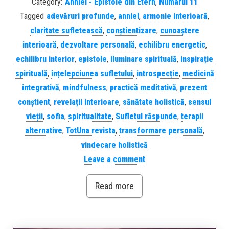
Category:
Anniel - Epistole din Etern
,
Numarul 11
Tagged
adevăruri profunde
,
anniel
,
armonie interioară
,
claritate sufletească
,
conștientizare
,
cunoaștere
interioară
,
dezvoltare personală
,
echilibru energetic
,
echilibru interior
,
epistole
,
iluminare spirituală
,
inspirație
spirituală
,
înțelepciunea sufletului
,
introspecție
,
medicină
integrativă
,
mindfulness
,
practică meditativă
,
prezent
conștient
,
revelații interioare
,
sănătate holistică
,
sensul
vieții
,
sofia
,
spiritualitate
,
Sufletul răspunde
,
terapii
alternative
,
TotUna revista
,
transformare personală
,
vindecare holistică
Leave a comment
Read more