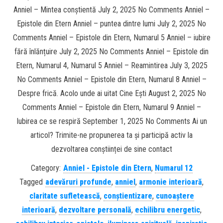
Anniel – Mintea conștientă July 2, 2025 No Comments Anniel –
Epistole din Etern Anniel – puntea dintre lumi July 2, 2025 No
Comments Anniel – Epistole din Etern, Numarul 5 Anniel – iubire
fără înlănțuire July 2, 2025 No Comments Anniel – Epistole din
Etern, Numarul 4, Numarul 5 Anniel – Reamintirea July 3, 2025
No Comments Anniel – Epistole din Etern, Numarul 8 Anniel –
Despre frică. Acolo unde ai uitat Cine Ești August 2, 2025 No
Comments Anniel – Epistole din Etern, Numarul 9 Anniel –
Iubirea ce se respiră September 1, 2025 No Comments Ai un
articol? Trimite-ne propunerea ta și participă activ la
dezvoltarea conștiinței de sine contact
Category:
Anniel - Epistole din Etern
,
Numarul 12
Tagged
adevăruri profunde
,
anniel
,
armonie interioară
,
claritate sufletească
,
conștientizare
,
cunoaștere
interioară
,
dezvoltare personală
,
echilibru energetic
,