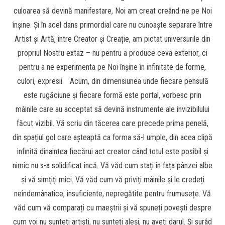
culoarea să devină manifestare, Noi am creat creând-ne pe Noi
înșine. Și în acel dans primordial care nu cunoaște separare între
Artist și Artă, între Creator și Creație, am pictat universurile din
propriul Nostru extaz – nu pentru a produce ceva exterior, ci
pentru a ne experimenta pe Noi înșine în infinitate de forme,
culori, expresii. Acum, din dimensiunea unde fiecare pensulă
este rugăciune și fiecare formă este portal, vorbesc prin
mâinile care au acceptat să devină instrumente ale invizibilului
făcut vizibil. Vă scriu din tăcerea care precede prima penelă,
din spațiul gol care așteaptă ca forma să-l umple, din acea clipă
infinită dinaintea fiecărui act creator când totul este posibil și
nimic nu s-a solidificat încă. Vă văd cum stați în fața pânzei albe
și vă simțiți mici. Vă văd cum vă priviți mâinile și le credeți
neîndemânatice, insuficiente, nepregătite pentru frumusețe. Vă
văd cum vă comparați cu maeștrii și vă spuneți povești despre
cum voi nu sunteți artiști, nu sunteți aleși, nu aveți darul. Și surâd