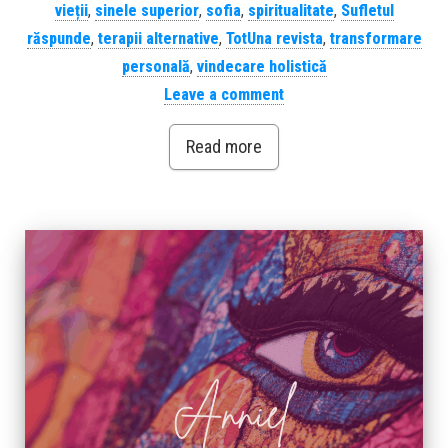
vieții
,
sinele superior
,
sofia
,
spiritualitate
,
Sufletul
răspunde
,
terapii alternative
,
TotUna revista
,
transformare
personală
,
vindecare holistică
Leave a comment
Read more