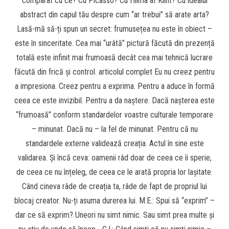
comparat cu ce? Cu Picasso? Cu Hilma af Klint? Cu idealul
abstract din capul tău despre cum “ar trebui” să arate arta?
Lasă-mă să-ți spun un secret: frumusețea nu este în obiect –
este în sinceritate. Cea mai “urâtă” pictură făcută din prezență
totală este infinit mai frumoasă decât cea mai tehnică lucrare
făcută din frică și control. articolul complet Eu nu creez pentru
a impresiona. Creez pentru a exprima. Pentru a aduce în formă
ceea ce este invizibil. Pentru a da naștere. Dacă nașterea este
“frumoasă” conform standardelor voastre culturale temporare
– minunat. Dacă nu – la fel de minunat. Pentru că nu
standardele externe validează creația. Actul în sine este
validarea. Și încă ceva: oamenii râd doar de ceea ce îi sperie,
de ceea ce nu înțeleg, de ceea ce le arată propria lor lașitate.
Când cineva râde de creația ta, râde de fapt de propriul lui
blocaj creator. Nu-ți asuma durerea lui. M.E.: Spui să “exprim” –
dar ce să exprim? Uneori nu simt nimic. Sau simt prea multe și