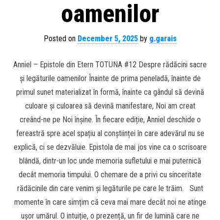
oamenilor
Posted on
December 5, 2025
by
g.garais
Anniel – Epistole din Etern TOTUNA #12 Despre rădăcini sacre
și legăturile oamenilor Înainte de prima peneladă, înainte de
primul sunet materializat în formă, înainte ca gândul să devină
culoare și culoarea să devină manifestare, Noi am creat
creând-ne pe Noi înșine. În fiecare ediție, Anniel deschide o
fereastră spre acel spațiu al conștiinței în care adevărul nu se
explică, ci se dezvăluie. Epistola de mai jos vine ca o scrisoare
blândă, dintr-un loc unde memoria sufletului e mai puternică
decât memoria timpului. O chemare de a privi cu sinceritate
rădăcinile din care venim și legăturile pe care le trăim. Sunt
momente în care simțim că ceva mai mare decât noi ne atinge
ușor umărul. O intuiție, o prezență, un fir de lumină care ne