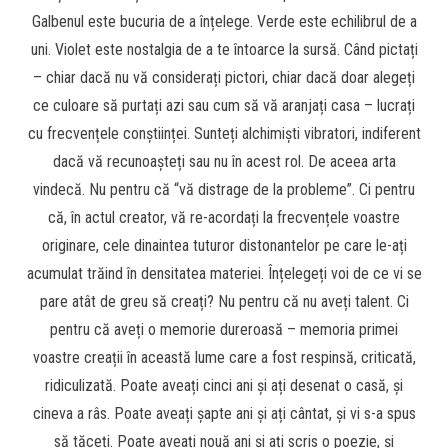
Galbenul este bucuria de a înțelege. Verde este echilibrul de a
uni. Violet este nostalgia de a te întoarce la sursă. Când pictați
– chiar dacă nu vă considerați pictori, chiar dacă doar alegeți
ce culoare să purtați azi sau cum să vă aranjați casa – lucrați
cu frecvențele conștiinței. Sunteți alchimiști vibratori, indiferent
dacă vă recunoașteți sau nu în acest rol. De aceea arta
vindecă. Nu pentru că “vă distrage de la probleme”. Ci pentru
că, în actul creator, vă re-acordați la frecvențele voastre
originare, cele dinaintea tuturor distonantelor pe care le-ați
acumulat trăind în densitatea materiei. Înțelegeți voi de ce vi se
pare atât de greu să creați? Nu pentru că nu aveți talent. Ci
pentru că aveți o memorie dureroasă – memoria primei
voastre creații în această lume care a fost respinsă, criticată,
ridiculizată. Poate aveați cinci ani și ați desenat o casă, și
cineva a râs. Poate aveați șapte ani și ați cântat, și vi s-a spus
să tăceți. Poate aveați nouă ani și ați scris o poezie, și