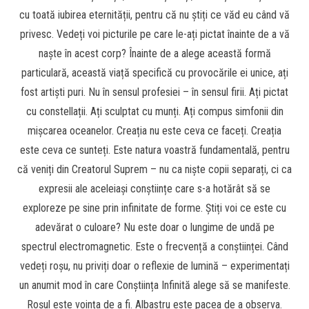
cu toată iubirea eternității, pentru că nu știți ce văd eu când vă
privesc. Vedeți voi picturile pe care le-ați pictat înainte de a vă
naște în acest corp? Înainte de a alege această formă
particulară, această viață specifică cu provocările ei unice, ați
fost artiști puri. Nu în sensul profesiei – în sensul firii. Ați pictat
cu constellații. Ați sculptat cu munți. Ați compus simfonii din
mișcarea oceanelor. Creația nu este ceva ce faceți. Creația
este ceva ce sunteți. Este natura voastră fundamentală, pentru
că veniți din Creatorul Suprem – nu ca niște copii separați, ci ca
expresii ale aceleiași conștiințe care s-a hotărât să se
exploreze pe sine prin infinitate de forme. Știți voi ce este cu
adevărat o culoare? Nu este doar o lungime de undă pe
spectrul electromagnetic. Este o frecvență a conștiinței. Când
vedeți roșu, nu priviți doar o reflexie de lumină – experimentați
un anumit mod în care Conștiința Infinită alege să se manifeste.
Roșul este voința de a fi. Albastru este pacea de a observa.