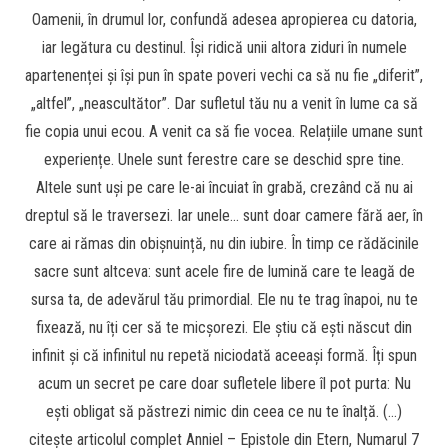
Oamenii, în drumul lor, confundă adesea apropierea cu datoria,
iar legătura cu destinul. Își ridică unii altora ziduri în numele
apartenenței și își pun în spate poveri vechi ca să nu fie „diferit”,
„altfel”, „neascultător”. Dar sufletul tău nu a venit în lume ca să
fie copia unui ecou. A venit ca să fie vocea. Relațiile umane sunt
experiențe. Unele sunt ferestre care se deschid spre tine.
Altele sunt uși pe care le-ai încuiat în grabă, crezând că nu ai
dreptul să le traversezi. Iar unele… sunt doar camere fără aer, în
care ai rămas din obișnuință, nu din iubire. În timp ce rădăcinile
sacre sunt altceva: sunt acele fire de lumină care te leagă de
sursa ta, de adevărul tău primordial. Ele nu te trag înapoi, nu te
fixează, nu îți cer să te micșorezi. Ele știu că ești născut din
infinit și că infinitul nu repetă niciodată aceeași formă. Îți spun
acum un secret pe care doar sufletele libere îl pot purta: Nu
ești obligat să păstrezi nimic din ceea ce nu te înalță. (…)
citește articolul complet Anniel – Epistole din Etern, Numarul 7