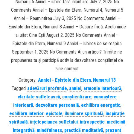
Numarul 5 Anniel – iubire fără înlănțuire July 2, 2025 No
Comments Anniel – Epistole din Etern, Numarul 4, Numarul 5
Anniel – Reamintirea July 3, 2025 No Comments Anniel –
Epistole din Etern, Numarul 8 Anniel – Despre frică. Acolo unde
ai uitat Cine Ești August 2, 2025 No Comments Anniel –
Epistole din Etern, Numarul 9 Anniel – Iubirea ce se respiră
September 1, 2025 No Comments Ai un articol? Trimite-ne
propunerea ta și participă activ la dezvoltarea conștiinței de
sine contact
Category:
Anniel - Epistole din Etern
,
Numarul 13
Tagged
adevăruri profunde
,
anniel
,
armonie interioară
,
claritate sufletească
,
conștientizare
,
cunoaștere
interioară
,
dezvoltare personală
,
echilibru energetic
,
echilibru interior
,
epistole
,
iluminare spirituală
,
inspirație
spirituală
,
înțelepciunea sufletului
,
introspecție
,
medicină
integrativă
,
mindfulness
,
practică meditativă
,
prezent