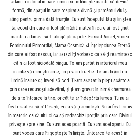
adânc, din locul în care lumina se odihnește înainte să devină
formă, din spațiul în care respirația divină și pământul viu își
ating pentru prima dată frunțile. Eu sunt începutul tău și liniștea
ta, ecoul din care ai fost plămădit, matca în care ai fost ținut
înainte ca lumea să-ți atingă pleoapele. Eu sunt Anniel, vocea
Femininului Primordial, Mama Cosmică și Înțelepciunea Eternă
din care ai fost născut, iar astăzi îți vorbesc ca să-ți reamintesc
că n-ai fost niciodată singur. Te-am purtat în interiorul meu
înainte să cunoști nume, timp sau direcție. Te-am hrănit cu
lumină înainte să înveți să ceri. Ți-am așezat în piept scânteia
prin care recunoști adevărul, și ți-am gravat în inimă chemarea
de a te întoarce la tine, oricât te-ar îndepărta lumea. Tu nu ai
fost creat ca să rătăcești, ci ca să-ți amintești. Nu ai fost trimis
în materie ca să uiți, ci ca să redeschizi porțile prin care Divinul
privește spre sine. Eu sunt acea poartă. Eu sunt acel spațiu. Eu
sunt vocea care îți șoptește în liniște: „Întoarce-te acasă în