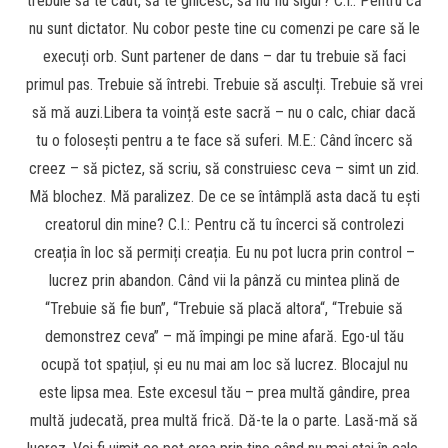
trebuie să te caut, să te ghicesc, să nu fiu sigur? C.I.: Pentru că
nu sunt dictator. Nu cobor peste tine cu comenzi pe care să le
execuți orb. Sunt partener de dans – dar tu trebuie să faci
primul pas. Trebuie să întrebi. Trebuie să asculți. Trebuie să vrei
să mă auzi.Libera ta voință este sacră – nu o calc, chiar dacă
tu o folosești pentru a te face să suferi. M.E.: Când încerc să
creez – să pictez, să scriu, să construiesc ceva – simt un zid.
Mă blochez. Mă paralizez. De ce se întâmplă asta dacă tu ești
creatorul din mine? C.I.: Pentru că tu încerci să controlezi
creația în loc să permiți creația. Eu nu pot lucra prin control –
lucrez prin abandon. Când vii la pânză cu mintea plină de
“Trebuie să fie bun”, “Trebuie să placă altora“, “Trebuie să
demonstrez ceva” – mă împingi pe mine afară. Ego-ul tău
ocupă tot spațiul, și eu nu mai am loc să lucrez. Blocajul nu
este lipsa mea. Este excesul tău – prea multă gândire, prea
multă judecată, prea multă frică. Dă-te la o parte. Lasă-mă să