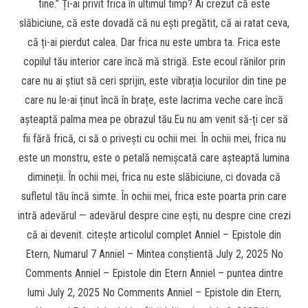
tine.” Ți-ai privit frica în ultimul timp? Ai crezut că este
slăbiciune, că este dovadă că nu ești pregătit, că ai ratat ceva,
că ți-ai pierdut calea. Dar frica nu este umbra ta. Frica este
copilul tău interior care încă mă strigă. Este ecoul rănilor prin
care nu ai știut să ceri sprijin, este vibrația locurilor din tine pe
care nu le-ai ținut încă în brațe, este lacrima veche care încă
așteaptă palma mea pe obrazul tău.Eu nu am venit să-ți cer să
fii fără frică, ci să o privești cu ochii mei. În ochii mei, frica nu
este un monstru, este o petală nemișcată care așteaptă lumina
dimineții. În ochii mei, frica nu este slăbiciune, ci dovada că
sufletul tău încă simte. În ochii mei, frica este poarta prin care
intră adevărul — adevărul despre cine ești, nu despre cine crezi
că ai devenit. citește articolul complet Anniel – Epistole din
Etern, Numarul 7 Anniel – Mintea conștientă July 2, 2025 No
Comments Anniel – Epistole din Etern Anniel – puntea dintre
lumi July 2, 2025 No Comments Anniel – Epistole din Etern,