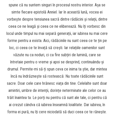
spune că nu suntem singuri în procesul nostru interior. Așa se
simte fiecare epistolă Anniel. Iar în această lună, vocea ei
vorbește despre tensiunea sacră dintre rădăcini și relații, dintre
ceea ce ne leagă și ceea ce ne eliberează. Nu îți vorbesc din
locul unde timpul nu mai separă generații, iar iubirea nu mai cere
forme pentru a exista. Aici, rădăcinile nu sunt ceea ce te țin pe
loc, ci ceea ce te învață să crești. Iar relațiile oamenilor sunt
văzute nu ca noduri, ci ca fire subțiri de lumină, care se
întretaie pentru o vreme și apoi se desprind, continuându-și
drumul. Permite-mi să-ți spun ceva ce inima ta știe, dar mintea
încă nu îndrăznește să rostească: Nu toate rădăcinile sunt
sacre. Doar cele care hrănesc viața din tine. Celelalte sunt doar
amintiri, umbre de intenții, dorințe neterminate ale celor ce au
trăit înaintea ta. Le porți nu pentru că sunt ale tale, ci pentru că
ai crezut cândva că iubirea înseamnă loialitate. Dar iubirea, în
forma ei pură, nu îți cere niciodată să duci ceea ce te rănește.