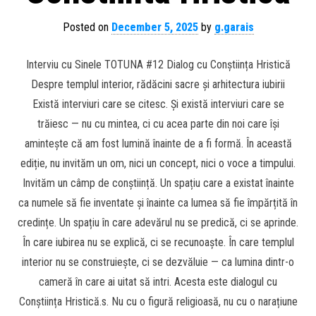
Posted on
December 5, 2025
by
g.garais
Interviu cu Sinele TOTUNA #12 Dialog cu Conștiința Hristică
Despre templul interior, rădăcini sacre și arhitectura iubirii
Există interviuri care se citesc. Și există interviuri care se
trăiesc — nu cu mintea, ci cu acea parte din noi care își
amintește că am fost lumină înainte de a fi formă. În această
ediție, nu invităm un om, nici un concept, nici o voce a timpului.
Invităm un câmp de conștiință. Un spațiu care a existat înainte
ca numele să fie inventate și înainte ca lumea să fie împărțită în
credințe. Un spațiu în care adevărul nu se predică, ci se aprinde.
În care iubirea nu se explică, ci se recunoaște. În care templul
interior nu se construiește, ci se dezvăluie — ca lumina dintr-o
cameră în care ai uitat să intri. Acesta este dialogul cu
Conștiința Hristică.s. Nu cu o figură religioasă, nu cu o narațiune