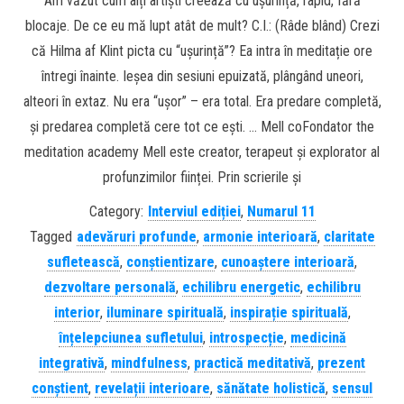
Am văzut cum alți artiști creează cu ușurință, rapid, fără
blocaje. De ce eu mă lupt atât de mult? C.I.: (Râde blând) Crezi
că Hilma af Klint picta cu “ușurință”? Ea intra în meditație ore
întregi înainte. Ieșea din sesiuni epuizată, plângând uneori,
alteori în extaz. Nu era “ușor” – era total. Era predare completă,
și predarea completă cere tot ce ești. … Mell coFondator the
meditation academy Mell este creator, terapeut și explorator al
profunzimilor ființei. Prin scrierile și
Category:
Interviul ediției
,
Numarul 11
Tagged
adevăruri profunde
,
armonie interioară
,
claritate
sufletească
,
conștientizare
,
cunoaștere interioară
,
dezvoltare personală
,
echilibru energetic
,
echilibru
interior
,
iluminare spirituală
,
inspirație spirituală
,
înțelepciunea sufletului
,
introspecție
,
medicină
integrativă
,
mindfulness
,
practică meditativă
,
prezent
conștient
,
revelații interioare
,
sănătate holistică
,
sensul