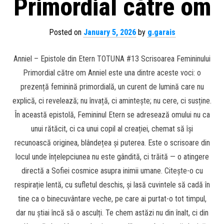
Primordial către om
Posted on
January 5, 2026
by
g.garais
Anniel – Epistole din Etern TOTUNA #13 Scrisoarea Femininului
Primordial către om Anniel este una dintre aceste voci: o
prezență feminină primordială, un curent de lumină care nu
explică, ci revelează; nu învață, ci amintește; nu cere, ci susține.
În această epistolă, Femininul Etern se adresează omului nu ca
unui rătăcit, ci ca unui copil al creației, chemat să își
recunoască originea, blândețea și puterea. Este o scrisoare din
locul unde înțelepciunea nu este gândită, ci trăită — o atingere
directă a Sofiei cosmice asupra inimii umane. Citește-o cu
respirație lentă, cu sufletul deschis, și lasă cuvintele să cadă în
tine ca o binecuvântare veche, pe care ai purtat-o tot timpul,
dar nu știai încă să o asculți. Te chem astăzi nu din înalt, ci din