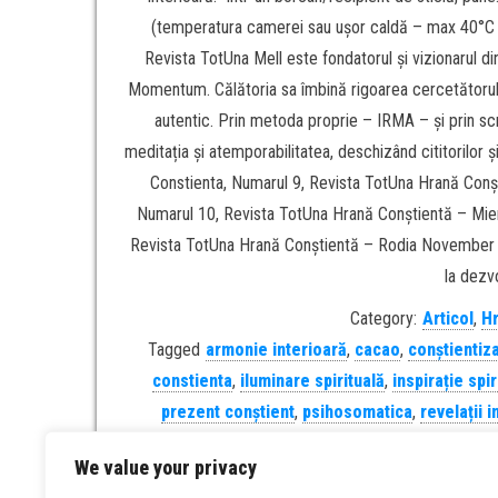
(temperatura camerei sau ușor caldă – max 40°C ca
Revista TotUna Mell este fondatorul și vizionarul d
Momentum. Călătoria sa îmbină rigoarea cercetătorului 
autentic. Prin metoda proprie – IRMA – și prin scr
meditația și atemporabilitatea, deschizând cititorilor ș
Constienta, Numarul 9, Revista TotUna Hrană Con
Numarul 10, Revista TotUna Hrană Conștientă – Mi
Revista TotUna Hrană Conștientă – Rodia November 2,
la dezv
Category:
Articol
,
Hr
Tagged
armonie interioară
,
cacao
,
conștientiz
constienta
,
iluminare spirituală
,
inspirație spir
prezent conștient
,
psihosomatica
,
revelații 
alternative
,
TotUna revista
,
tran
We value your privacy