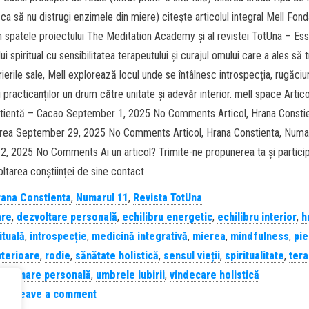
 să nu distrugi enzimele din miere) citește articolul integral Mell Fond
in spatele proiectului The Meditation Academy și al revistei TotUna – Ess
spiritual cu sensibilitatea terapeutului și curajul omului care a ales să 
ierile sale, Mell explorează locul unde se întâlnesc introspecția, rugăciu
i practicanților un drum către unitate și adevăr interior. mell space Artic
știentă – Cacao September 1, 2025 No Comments Articol, Hrana Constie
erea September 29, 2025 No Comments Articol, Hrana Constienta, Numar
 2025 No Comments Ai un articol? Trimite-ne propunerea ta și particip
oltarea conștiinței de sine contact
ana Constienta
,
Numarul 11
,
Revista TotUna
are
,
dezvoltare personală
,
echilibru energetic
,
echilibru interior
,
h
ituală
,
introspecție
,
medicină integrativă
,
mierea
,
mindfulness
,
pie
interioare
,
rodie
,
sănătate holistică
,
sensul vieții
,
spiritualitate
,
tera
sformare personală
,
umbrele iubirii
,
vindecare holistică
Leave a comment