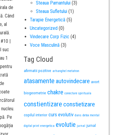
Steaua Pamantului
(3)
irala de
Steaua Sufletului
(1)
lă. Când
Tarapie Energetică
(5)
, al
Uncategorized
(0)
urală.
Vindecare Corp Fizic
(4)
 #10 |
Voce Masculină
(3)
l suc
sau 1
Tag Cloud
 pentru
afirmatii pozitive
arhanghel metatron
trată
atasamente
autovindecare
avort
 de
chakre
Scoate
biogeometrie
conectare spirituala
rcătorul
constientizare
constietizare
 nucleu.
curs evolutiv
copilul interior
dans
detox mental
apă. Pe
evolutie
bogăția
jurnal
digital print
energetica
jurnal
izvor