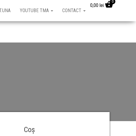
0
0,00
lei
T.UNA
YOUTUBE TMA
CONTACT
Coș