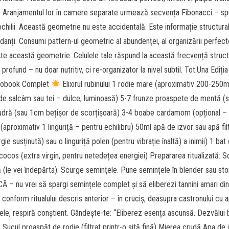
ralii. Aranjamentul lor în camere separate urmează secvența Fibonacci – sp
 cochilii. Această geometrie nu este accidentală. Este informație structura
danți. Consumi pattern-ul geometric al abundenței, al organizării perfecte
ște această geometrie. Celulele tale răspund la această frecvență struct
ofund – nu doar nutritiv, ci re-organizator la nivel subtil. Tot.Una Ediția
Audiobook Complet
Elixirul rubinului 1 rodie mare (aproximativ 200-250m
 de salcâm sau tei – dulce, luminoasă) 5-7 frunze proaspete de mentă (
 pudră (sau 1cm bețișor de scorțișoară) 3-4 boabe cardamom (opțional –
proximativ 1 linguriță – pentru echilibru) 50ml apă de izvor sau apă fil
ie susținută) sau o linguriță polen (pentru vibrație înaltă) a inimii) 1 bat
e cocos (extra virgin, pentru netedețea energiei) Prepararea ritualizată: 
(le vei îndepărta). Scurge semințele. Pune semințele în blender sau sto
Ă – nu vrei să spargi semințele complet și să eliberezi tannini amari din
 conform ritualului descris anterior – în cruciș, deasupra castronului cu 
ele, respiră conștient. Gândește-te: “Eliberez esența ascunsă. Dezvălui 
: Sucul proaspăt de rodie (filtrat printr-o sită fină) Mierea crudă Apa de 