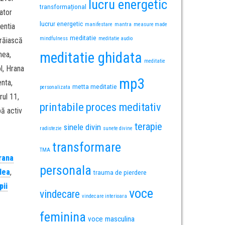
lucru energetic
transformațional
ator
lucrur energetic
manifestare
mantra
measure made
entia
meditatie
mindfulness
meditatie audio
trăiască
meditatie ghidata
nea,
meditatie
ol, Hrana
mp3
nta,
metta meditatie
personalizata
ul 11,
printabile
proces meditativ
ă activ
terapie
sinele divin
radistezie
sunete divine
transformare
TMA
rana
personala
lea
,
trauma de pierdere
pii
voce
vindecare
vindecare interioara
feminina
voce masculina