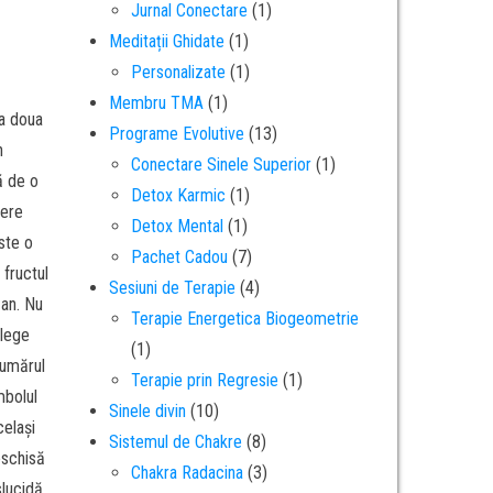
Jurnal Conectare
(1)
Meditații Ghidate
(1)
Personalizate
(1)
Membru TMA
(1)
-a doua
Programe Evolutive
(13)
n
Conectare Sinele Superior
(1)
ă de o
Detox Karmic
(1)
mere
Detox Mental
(1)
ste o
Pachet Cadou
(7)
 fructul
Sesiuni de Terapie
(4)
 an. Nu
Terapie Energetica Biogeometrie
elege
(1)
numărul
Terapie prin Regresie
(1)
mbolul
Sinele divin
(10)
celași
Sistemul de Chakre
(8)
eschisă
Chakra Radacina
(3)
slucidă.