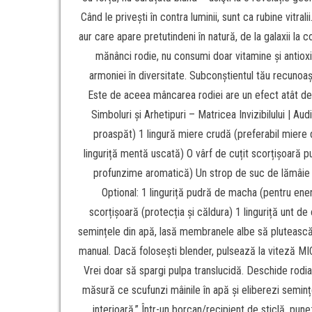
Când le privești în contra luminii, sunt ca rubine vit
aur care apare pretutindeni în natură, de la galaxii la
mănânci rodie, nu consumi doar vitamine și antioxi
armoniei în diversitate. Subconștientul tău recunoa
Este de aceea mâncarea rodiei are un efect atât de pr
Simboluri și Arhetipuri – Matricea Invizibilului | 
proaspăt) 1 lingură miere crudă (preferabil miere
linguriță mentă uscată) O vârf de cuțit scorțișoară
profunzime aromatică) Un strop de suc de lămâie (a
Optional: 1 linguriță pudră de macha (pentru energ
scorțișoară (protecția și căldura) 1 linguriță unt d
semințele din apă, lasă membranele albe să plutească 
manual. Dacă folosești blender, pulsează la viteză MIC
Vrei doar să spargi pulpa translucidă. Deschide rodia
măsură ce scufunzi mâinile în apă și eliberezi seminț
interioară.” Într-un borcan/recipient de sticlă, pune