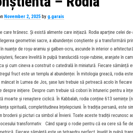
nștientă – Rodia
on
November 2, 2025
by
g.garais
are hrănesc. Și există alimente care inițiază. Rodia aparține celei de
elegerea geometriei sacre, a abundenței conștiente și a transformării pri
n nuanțe de roșu-aramiu și galben-ocru, ascunde în interior o arhitectur
terii, fiecare învelită în pulpă translucidă roșie-rubinie, aranjate în ca
 și cum cineva a construit o catedrală în miniatură. Fiecare sămânță e
tregul fruct este un templu al abundenței. În mitologia greacă, rodia este
mâncat în Lumea de Jos, șase luni trebuie să petreacă acolo în fiecare
espre inițiere. Despre cum trebuie să cobori în întuneric pentru a înț
 moarte și renaștere ciclică. În Kabbalah, rodia conține 613 semințe (
nța spirituală, completitudinea înțelepciunii. În tradiția persană, este si
e în broderii și picturi ca simbol al Învierii. Toate aceste tradiții recunosc a
procesului transformativ. Când spargi o rodie pentru că ea cere să fie d
ometrică. Fiecare sămânță este un tetraedru perfect, învelit în pulpă tran