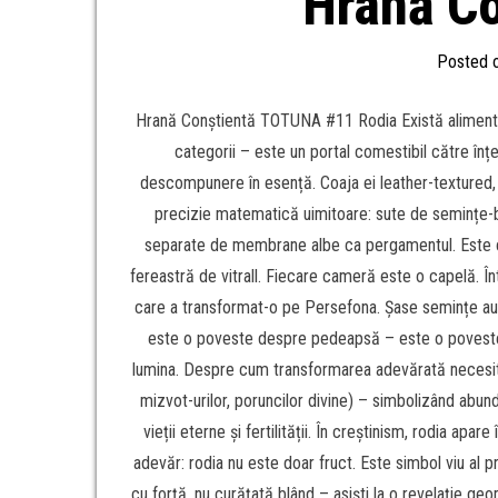
Hrană Co
Posted 
Hrană Conștientă TOTUNA #11 Rodia Există alimente c
categorii – este un portal comestibil către înț
descompunere în esență. Coaja ei leather-textured, î
precizie matematică uimitoare: sute de semințe-biju
separate de membrane albe ca pergamentul. Este ca
fereastră de vitrall. Fiecare cameră este o capelă. În
care a transformat-o pe Persefona. Șase semințe au 
este o poveste despre pedeapsă – este o poveste d
lumina. Despre cum transformarea adevărată necesită
mizvot-urilor, poruncilor divine) – simbolizând abunde
vieții eterne și fertilității. În creștinism, rodia apar
adevăr: rodia nu este doar fruct. Este simbol viu al 
cu forță, nu curățată blând – asişti la o revelație ge