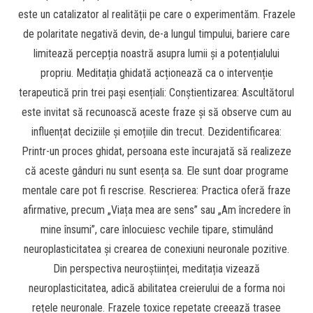
este un catalizator al realității pe care o experimentăm. Frazele
de polaritate negativă devin, de-a lungul timpului, bariere care
limitează percepția noastră asupra lumii și a potențialului
propriu. Meditația ghidată acționează ca o intervenție
terapeutică prin trei pași esențiali: Conștientizarea: Ascultătorul
este invitat să recunoască aceste fraze și să observe cum au
influențat deciziile și emoțiile din trecut. Dezidentificarea:
Printr-un proces ghidat, persoana este încurajată să realizeze
că aceste gânduri nu sunt esența sa. Ele sunt doar programe
mentale care pot fi rescrise. Rescrierea: Practica oferă fraze
afirmative, precum „Viața mea are sens” sau „Am încredere în
mine însumi”, care înlocuiesc vechile tipare, stimulând
neuroplasticitatea și crearea de conexiuni neuronale pozitive.
Din perspectiva neuroștiinței, meditația vizează
neuroplasticitatea, adică abilitatea creierului de a forma noi
rețele neuronale. Frazele toxice repetate creează trasee