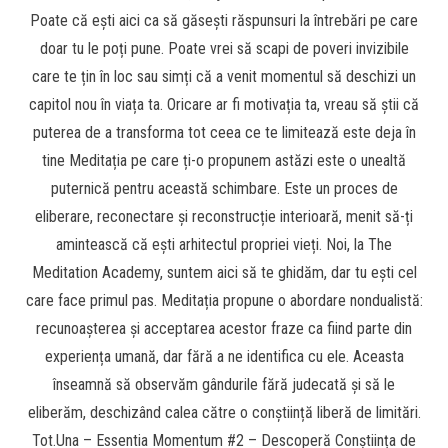
Poate că ești aici ca să găsești răspunsuri la întrebări pe care
doar tu le poți pune. Poate vrei să scapi de poveri invizibile
care te țin în loc sau simți că a venit momentul să deschizi un
capitol nou în viața ta. Oricare ar fi motivația ta, vreau să știi că
puterea de a transforma tot ceea ce te limitează este deja în
tine Meditația pe care ți-o propunem astăzi este o unealtă
puternică pentru această schimbare. Este un proces de
eliberare, reconectare și reconstrucție interioară, menit să-ți
amintească că ești arhitectul propriei vieți. Noi, la The
Meditation Academy, suntem aici să te ghidăm, dar tu ești cel
care face primul pas. Meditația propune o abordare nondualistă:
recunoașterea și acceptarea acestor fraze ca fiind parte din
experiența umană, dar fără a ne identifica cu ele. Aceasta
înseamnă să observăm gândurile fără judecată și să le
eliberăm, deschizând calea către o conștiință liberă de limitări.
Tot.Una – Essentia Momentum #2 – Descoperă Conștiința de