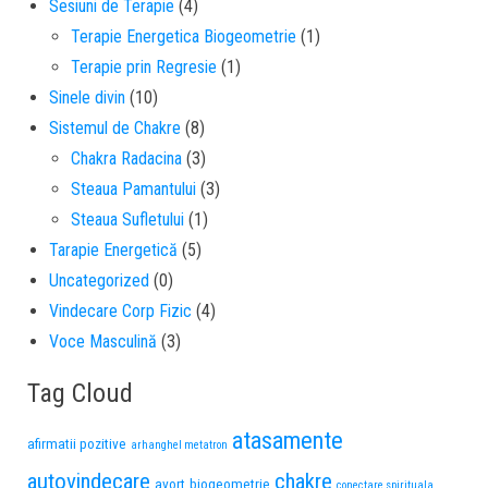
Sesiuni de Terapie
(4)
Terapie Energetica Biogeometrie
(1)
Terapie prin Regresie
(1)
Sinele divin
(10)
Sistemul de Chakre
(8)
Chakra Radacina
(3)
Steaua Pamantului
(3)
Steaua Sufletului
(1)
Tarapie Energetică
(5)
Uncategorized
(0)
Vindecare Corp Fizic
(4)
Voce Masculină
(3)
Tag Cloud
atasamente
afirmatii pozitive
arhanghel metatron
autovindecare
chakre
avort
biogeometrie
conectare spirituala