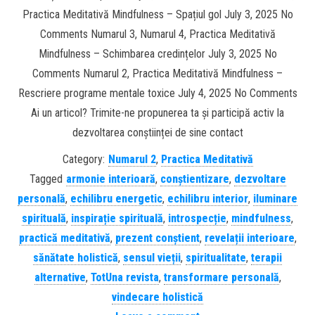
Practica Meditativă Mindfulness – Spațiul gol July 3, 2025 No
Comments Numarul 3, Numarul 4, Practica Meditativă
Mindfulness – Schimbarea credințelor July 3, 2025 No
Comments Numarul 2, Practica Meditativă Mindfulness –
Rescriere programe mentale toxice July 4, 2025 No Comments
Ai un articol? Trimite-ne propunerea ta și participă activ la
dezvoltarea conștiinței de sine contact
Category:
Numarul 2
,
Practica Meditativă
Tagged
armonie interioară
,
conștientizare
,
dezvoltare
personală
,
echilibru energetic
,
echilibru interior
,
iluminare
spirituală
,
inspirație spirituală
,
introspecție
,
mindfulness
,
practică meditativă
,
prezent conștient
,
revelații interioare
,
sănătate holistică
,
sensul vieții
,
spiritualitate
,
terapii
alternative
,
TotUna revista
,
transformare personală
,
vindecare holistică