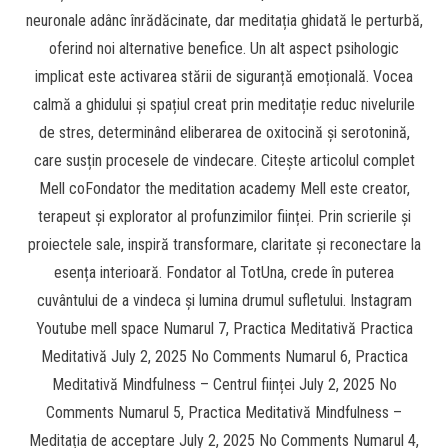
neuronale adânc înrădăcinate, dar meditația ghidată le perturbă,
oferind noi alternative benefice. Un alt aspect psihologic
implicat este activarea stării de siguranță emoțională. Vocea
calmă a ghidului și spațiul creat prin meditație reduc nivelurile
de stres, determinând eliberarea de oxitocină și serotonină,
care susțin procesele de vindecare. Citește articolul complet
Mell coFondator the meditation academy Mell este creator,
terapeut și explorator al profunzimilor ființei. Prin scrierile și
proiectele sale, inspiră transformare, claritate și reconectare la
esența interioară. Fondator al TotUna, crede în puterea
cuvântului de a vindeca și lumina drumul sufletului. Instagram
Youtube mell space Numarul 7, Practica Meditativă Practica
Meditativă July 2, 2025 No Comments Numarul 6, Practica
Meditativă Mindfulness – Centrul ființei July 2, 2025 No
Comments Numarul 5, Practica Meditativă Mindfulness –
Meditația de acceptare July 2, 2025 No Comments Numarul 4,