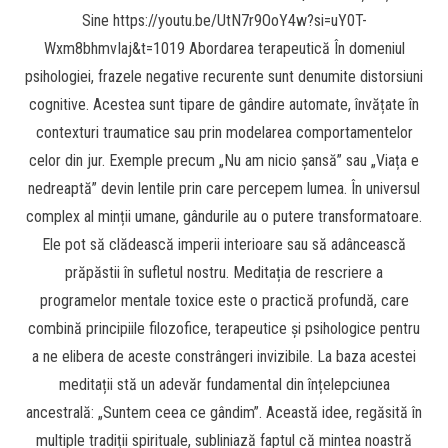
Sine https://youtu.be/UtN7r9OoY4w?si=uY0T-
Wxm8bhmvIaj&t=1019 Abordarea terapeutică În domeniul
psihologiei, frazele negative recurente sunt denumite distorsiuni
cognitive. Acestea sunt tipare de gândire automate, învățate în
contexturi traumatice sau prin modelarea comportamentelor
celor din jur. Exemple precum „Nu am nicio șansă” sau „Viața e
nedreaptă” devin lentile prin care percepem lumea. În universul
complex al minții umane, gândurile au o putere transformatoare.
Ele pot să clădească imperii interioare sau să adâncească
prăpăstii în sufletul nostru. Meditația de rescriere a
programelor mentale toxice este o practică profundă, care
combină principiile filozofice, terapeutice și psihologice pentru
a ne elibera de aceste constrângeri invizibile. La baza acestei
meditații stă un adevăr fundamental din înțelepciunea
ancestrală: „Suntem ceea ce gândim”. Această idee, regăsită în
multiple tradiții spirituale, subliniază faptul că mintea noastră