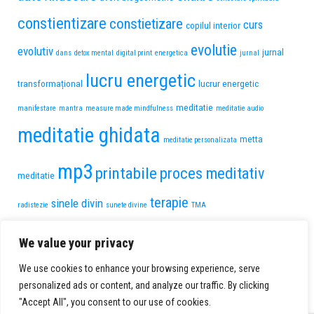
constientizare
constietizare
curs
copilul interior
evolutie
evolutiv
jurnal
dans
detox mental
digital print
energetica
jurnal
lucru energetic
transformațional
lucrur energetic
meditatie
manifestare
mantra
measure made mindfulness
meditatie audio
meditatie ghidata
metta
meditatie personalizata
mp3
printabile
proces meditativ
meditatie
terapie
sinele divin
radistezie
sunete divine
TMA
transformare personala
trauma de pierdere
We value your privacy
voce feminina
vindecare
voce
We use cookies to enhance your browsing experience, serve
vindecare interioara
personalized ads or content, and analyze our traffic. By clicking
masculina
"Accept All", you consent to our use of cookies.
0