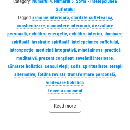
Category:
Numarul 4
,
Numarul 5
,
Sofia - Intelepciunea
Sufletului
Tagged
armonie interioară
,
claritate sufletească
,
conștientizare
,
cunoaștere interioară
,
dezvoltare
personală
,
echilibru energetic
,
echilibru interior
,
iluminare
spirituală
,
inspirație spirituală
,
înțelepciunea sufletului
,
introspecție
,
medicină integrativă
,
mindfulness
,
practică
meditativă
,
prezent conștient
,
revelații interioare
,
sănătate holistică
,
sensul vieții
,
sofia
,
spiritualitate
,
terapii
alternative
,
TotUna revista
,
transformare personală
,
vindecare holistică
Leave a comment
Read more