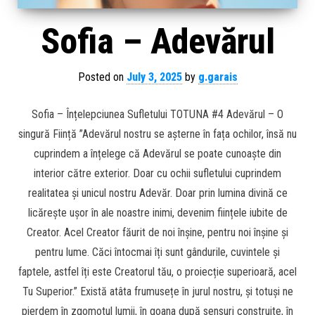
Sofia – Adevărul
Posted on
July 3, 2025
by
g.garais
Sofia – Înțelepciunea Sufletului TOTUNA #4 Adevărul – O
singură Ființă ”Adevărul nostru se așterne în fața ochilor, însă nu
cuprindem a înțelege că Adevărul se poate cunoaște din
interior către exterior. Doar cu ochii sufletului cuprindem
realitatea și unicul nostru Adevăr. Doar prin lumina divină ce
licărește ușor în ale noastre inimi, devenim ființele iubite de
Creator. Acel Creator făurit de noi înșine, pentru noi înșine și
pentru lume. Căci întocmai îți sunt gândurile, cuvintele și
faptele, astfel îți este Creatorul tău, o proiecție superioară, acel
Tu Superior.” Există atâta frumusețe în jurul nostru, și totuși ne
pierdem în zgomotul lumii, în goana după sensuri construite, în