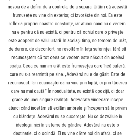
nevoia de a defini, de a controla, de a separa. Uităm că această
frumusețe nu vine din exterior, ci izvorăște din noi. Ea este
reflexia propriei noastre conștiințe, iar atunci când nu o vedem,
nu e pentru că nu există, ci pentru că ochiul care o privește
este acoperit de vălul uitării. În același timp, ne temem de urât,
de durere, de disconfort, ne revoltăm în fața suferinței, fără să
recunoaștem că tot ceea ce vedem este născut din același
spațiu. Ceea ce numim urât este frumusețea care încă suferă,
care nu s-a reamintit pe sine. „Adevărul nu e de găsit. Este de
recunoscut. Iar recunoașterea nu vine prin luptă, ci prin tăcerea
care nu mai caută.” În nondualitate, nu există opoziții, ci doar
grade ale unei singure realități. Adevărata vindecare începe
atunci când încetăm să exilăm umbrele și începem să le privim
cu blândețe. Adevărul nu se cucerește. Nu se dezvăluie în
ideologii, nici în sisteme de gândire. Adevărul nu este o
destinație, ci o oglindă. El nu vine către noi din afară, ci se