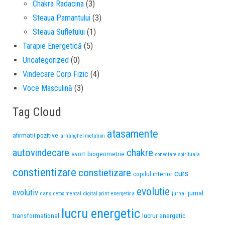
Chakra Radacina
(3)
Steaua Pamantului
(3)
Steaua Sufletului
(1)
Tarapie Energetică
(5)
Uncategorized
(0)
Vindecare Corp Fizic
(4)
Voce Masculină
(3)
Tag Cloud
atasamente
afirmatii pozitive
arhanghel metatron
autovindecare
chakre
avort
biogeometrie
conectare spirituala
constientizare
constietizare
curs
copilul interior
evolutie
evolutiv
jurnal
dans
detox mental
digital print
energetica
jurnal
lucru energetic
transformațional
lucrur energetic