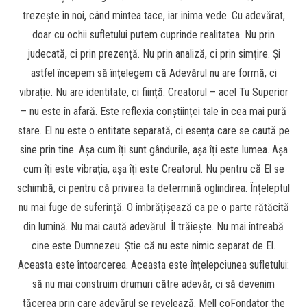
trezește în noi, când mintea tace, iar inima vede. Cu adevărat,
doar cu ochii sufletului putem cuprinde realitatea. Nu prin
judecată, ci prin prezență. Nu prin analiză, ci prin simțire. Și
astfel începem să înțelegem că Adevărul nu are formă, ci
vibrație. Nu are identitate, ci ființă. Creatorul – acel Tu Superior
– nu este în afară. Este reflexia conștiinței tale în cea mai pură
stare. El nu este o entitate separată, ci esența care se caută pe
sine prin tine. Așa cum îți sunt gândurile, așa îți este lumea. Așa
cum îți este vibrația, așa îți este Creatorul. Nu pentru că El se
schimbă, ci pentru că privirea ta determină oglindirea. Înțeleptul
nu mai fuge de suferință. O îmbrățișează ca pe o parte rătăcită
din lumină. Nu mai caută adevărul. Îl trăiește. Nu mai întreabă
cine este Dumnezeu. Știe că nu este nimic separat de El.
Aceasta este întoarcerea. Aceasta este înțelepciunea sufletului:
să nu mai construim drumuri către adevăr, ci să devenim
tăcerea prin care adevărul se revelează. Mell coFondator the