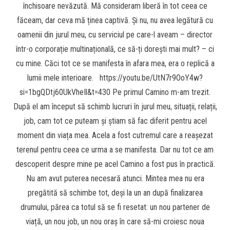
închisoare nevăzută. Mă consideram liberă în tot ceea ce
făceam, dar ceva mă ținea captivă. Și nu, nu avea legătură cu
oamenii din jurul meu, cu serviciul pe care-l aveam – director
într-o corporație multinațională, ce să-ți dorești mai mult? – ci
cu mine. Căci tot ce se manifesta în afara mea, era o replică a
lumii mele interioare. https://youtu.be/UtN7r9OoY4w?
si=1bgQDtj60UkVheIl&t=430 Pe primul Camino m-am trezit.
După el am început să schimb lucruri în jurul meu, situații, relații,
job, cam tot ce puteam și știam să fac diferit pentru acel
moment din viața mea. Acela a fost cutremul care a reașezat
terenul pentru ceea ce urma a se manifesta. Dar nu tot ce am
descoperit despre mine pe acel Camino a fost pus în practică.
Nu am avut puterea necesară atunci. Mintea mea nu era
pregătită să schimbe tot, deși la un an după finalizarea
drumului, părea ca totul să se fi resetat: un nou partener de
viață, un nou job, un nou oraș în care să-mi croiesc noua