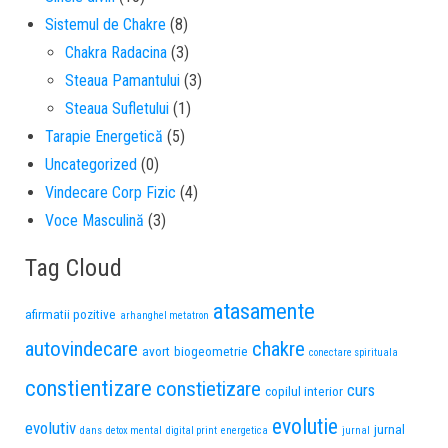
Sistemul de Chakre
(8)
Chakra Radacina
(3)
Steaua Pamantului
(3)
Steaua Sufletului
(1)
Tarapie Energetică
(5)
Uncategorized
(0)
Vindecare Corp Fizic
(4)
Voce Masculină
(3)
Tag Cloud
atasamente
afirmatii pozitive
arhanghel metatron
autovindecare
chakre
avort
biogeometrie
conectare spirituala
constientizare
constietizare
curs
copilul interior
evolutie
evolutiv
jurnal
dans
detox mental
digital print
energetica
jurnal