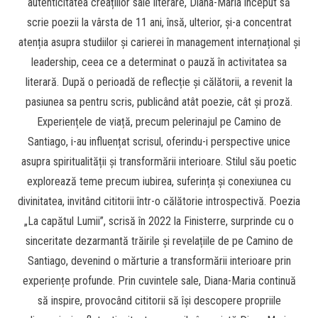
autenticitatea creațiilor sale literare, Diana-Maria început să
scrie poezii la vârsta de 11 ani, însă, ulterior, și-a concentrat
atenția asupra studiilor și carierei în management internațional și
leadership, ceea ce a determinat o pauză în activitatea sa
literară. După o perioadă de reflecție și călătorii, a revenit la
pasiunea sa pentru scris, publicând atât poezie, cât și proză.
Experiențele de viață, precum pelerinajul pe Camino de
Santiago, i-au influențat scrisul, oferindu-i perspective unice
asupra spiritualității și transformării interioare. Stilul său poetic
explorează teme precum iubirea, suferința și conexiunea cu
divinitatea, invitând cititorii într-o călătorie introspectivă. Poezia
„La capătul Lumii”, scrisă în 2022 la Finisterre, surprinde cu o
sinceritate dezarmantă trăirile și revelațiile de pe Camino de
Santiago, devenind o mărturie a transformării interioare prin
experiențe profunde. Prin cuvintele sale, Diana-Maria continuă
să inspire, provocând cititorii să își descopere propriile