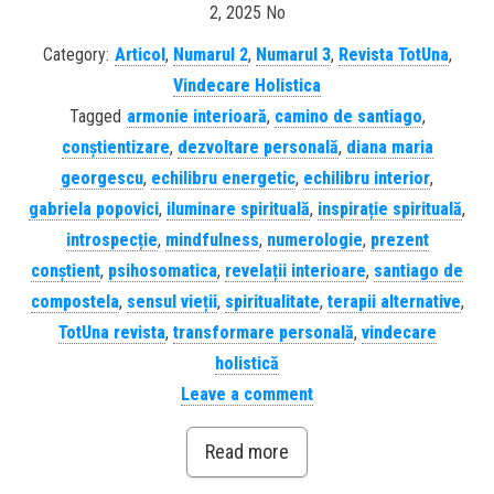
2, 2025 No
Category:
Articol
,
Numarul 2
,
Numarul 3
,
Revista TotUna
,
Vindecare Holistica
Tagged
armonie interioară
,
camino de santiago
,
conștientizare
,
dezvoltare personală
,
diana maria
georgescu
,
echilibru energetic
,
echilibru interior
,
gabriela popovici
,
iluminare spirituală
,
inspirație spirituală
,
introspecție
,
mindfulness
,
numerologie
,
prezent
conștient
,
psihosomatica
,
revelații interioare
,
santiago de
compostela
,
sensul vieții
,
spiritualitate
,
terapii alternative
,
TotUna revista
,
transformare personală
,
vindecare
holistică
Leave a comment
Read more