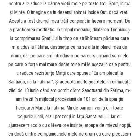
pentru a le aduce la cârma vieții mele pe toate trei: Sprit, Inimă
și Minte. O imagine ca în desenul animat Inside Out, dacă vreți.
Acesta a fost drumul meu trăit conșient în fiecare moment. De
la practicarea meditației în timpul mersului, dilatarea Timpului și
la comprimarea Spațiului în timp ce străbăteam pădurea care
m-a adus la Fátima, destinație ce nu se afla în planul meu de
drum, dar pe care am introdus-o pe parcurs urmând semnele
pe care o forță mai mare decât mine mi le așeza în cale pentru
a reduce rezistența Minții care spunea ”Eu am plecat la
Santiago, nu la Fátima!”. Și acceptându-le șoaptele, în dimineața
zilei de 13 iunie când am pornit către Sanctuarul din Fátima, m-
am trezit în mijlocul procesiunii de 101 ani de la apariția
Fecioarei Maria la Fátima. Mii de oameni veniți din toate
colțurile lumii, erau prezenți în fața Sanctuarului. Iar eu
ajunsesem acolo cu câteva ore înainte, aroape de miezul nopții,
cu două dintre companioanele mele de drum cu care plecasem