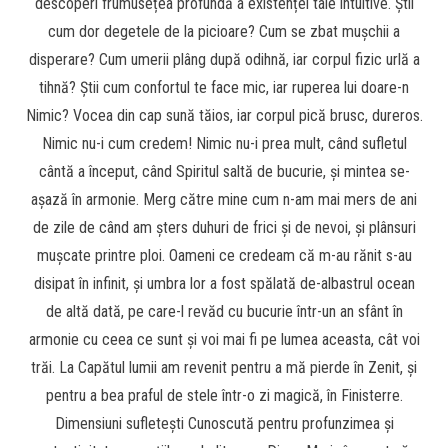
descoperi frumusețea profundă a existenței tale intuitive. Știi
cum dor degetele de la picioare? Cum se zbat mușchii a
disperare? Cum umerii plâng după odihnă, iar corpul fizic urlă a
tihnă? Știi cum confortul te face mic, iar ruperea lui doare-n
Nimic? Vocea din cap sună tăios, iar corpul pică brusc, dureros.
Nimic nu-i cum credem! Nimic nu-i prea mult, când sufletul
cântă a început, când Spiritul saltă de bucurie, și mintea se-
așază în armonie. Merg către mine cum n-am mai mers de ani
de zile de când am șters duhuri de frici și de nevoi, și plânsuri
mușcate printre ploi. Oameni ce credeam că m-au rănit s-au
disipat în infinit, și umbra lor a fost spălată de-albastrul ocean
de altă dată, pe care-l revăd cu bucurie într-un an sfânt în
armonie cu ceea ce sunt și voi mai fi pe lumea aceasta, cât voi
trăi. La Capătul lumii am revenit pentru a mă pierde în Zenit, și
pentru a bea praful de stele într-o zi magică, în Finisterre.
Dimensiuni sufletești Cunoscută pentru profunzimea și