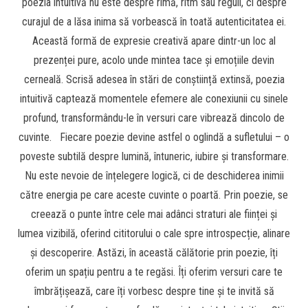
poezia intuitivă nu este despre rimă, ritm sau reguli, ci despre
curajul de a lăsa inima să vorbească în toată autenticitatea ei.
Această formă de expresie creativă apare dintr-un loc al
prezenței pure, acolo unde mintea tace și emoțiile devin
cerneală. Scrisă adesea în stări de conștiință extinsă, poezia
intuitivă captează momentele efemere ale conexiunii cu sinele
profund, transformându-le în versuri care vibrează dincolo de
cuvinte. Fiecare poezie devine astfel o oglindă a sufletului – o
poveste subtilă despre lumină, întuneric, iubire și transformare.
Nu este nevoie de înțelegere logică, ci de deschiderea inimii
către energia pe care aceste cuvinte o poartă. Prin poezie, se
creează o punte între cele mai adânci straturi ale ființei și
lumea vizibilă, oferind cititorului o cale spre introspecție, alinare
și descoperire. Astăzi, în această călătorie prin poezie, îți
oferim un spațiu pentru a te regăsi. Îți oferim versuri care te
îmbrățișează, care îți vorbesc despre tine și te invită să