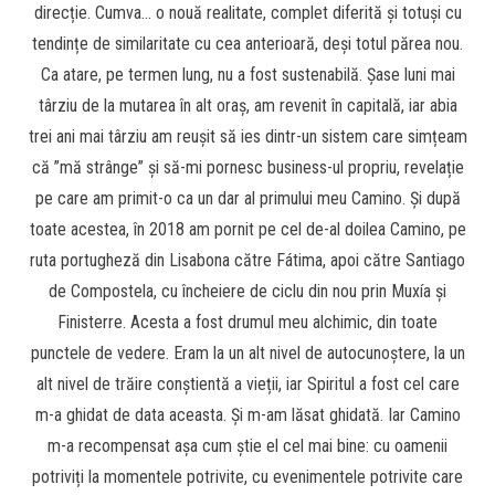
direcție. Cumva… o nouă realitate, complet diferită și totuși cu
tendințe de similaritate cu cea anterioară, deși totul părea nou.
Ca atare, pe termen lung, nu a fost sustenabilă. Șase luni mai
târziu de la mutarea în alt oraș, am revenit în capitală, iar abia
trei ani mai târziu am reușit să ies dintr-un sistem care simțeam
că ”mă strânge” și să-mi pornesc business-ul propriu, revelație
pe care am primit-o ca un dar al primului meu Camino. Și după
toate acestea, în 2018 am pornit pe cel de-al doilea Camino, pe
ruta portugheză din Lisabona către Fátima, apoi către Santiago
de Compostela, cu încheiere de ciclu din nou prin Muxía și
Finisterre. Acesta a fost drumul meu alchimic, din toate
punctele de vedere. Eram la un alt nivel de autocunoștere, la un
alt nivel de trăire conștientă a vieții, iar Spiritul a fost cel care
m-a ghidat de data aceasta. Și m-am lăsat ghidată. Iar Camino
m-a recompensat așa cum știe el cel mai bine: cu oamenii
potriviți la momentele potrivite, cu evenimentele potrivite care