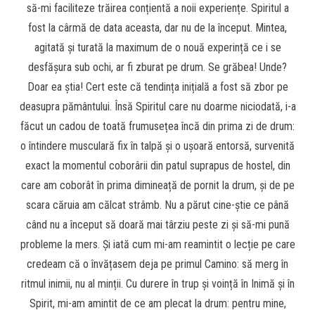
să-mi faciliteze trăirea conțientă a noii experiențe. Spiritul a
fost la cârmă de data aceasta, dar nu de la început. Mintea,
agitată și turată la maximum de o nouă experință ce i se
desfășura sub ochi, ar fi zburat pe drum. Se grăbea! Unde?
Doar ea știa! Cert este că tendința inițială a fost să zbor pe
deasupra pământului. Însă Spiritul care nu doarme niciodată, i-a
făcut un cadou de toată frumusețea încă din prima zi de drum:
o întindere musculară fix în talpă și o ușoară entorsă, survenită
exact la momentul coborârii din patul suprapus de hostel, din
care am coborât în prima dimineață de pornit la drum, și de pe
scara căruia am călcat strâmb. Nu a părut cine-știe ce până
când nu a început să doară mai târziu peste zi și să-mi pună
probleme la mers. Și iată cum mi-am reamintit o lecție pe care
credeam că o învățasem deja pe primul Camino: să merg în
ritmul inimii, nu al minții. Cu durere în trup și voință în Inimă și în
Spirit, mi-am amintit de ce am plecat la drum: pentru mine,