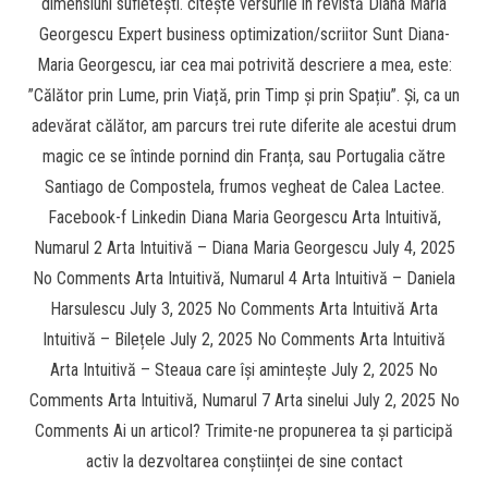
dimensiuni sufletești. citește versurile în revistă Diana Maria
Georgescu Expert business optimization/scriitor Sunt Diana-
Maria Georgescu, iar cea mai potrivită descriere a mea, este:
”Călător prin Lume, prin Viață, prin Timp și prin Spațiu”. Și, ca un
adevărat călător, am parcurs trei rute diferite ale acestui drum
magic ce se întinde pornind din Franța, sau Portugalia către
Santiago de Compostela, frumos vegheat de Calea Lactee.
Facebook-f Linkedin Diana Maria Georgescu Arta Intuitivă,
Numarul 2 Arta Intuitivă – Diana Maria Georgescu July 4, 2025
No Comments Arta Intuitivă, Numarul 4 Arta Intuitivă – Daniela
Harsulescu July 3, 2025 No Comments Arta Intuitivă Arta
Intuitivă – Bilețele July 2, 2025 No Comments Arta Intuitivă
Arta Intuitivă – Steaua care își amintește July 2, 2025 No
Comments Arta Intuitivă, Numarul 7 Arta sinelui July 2, 2025 No
Comments Ai un articol? Trimite-ne propunerea ta și participă
activ la dezvoltarea conștiinței de sine contact