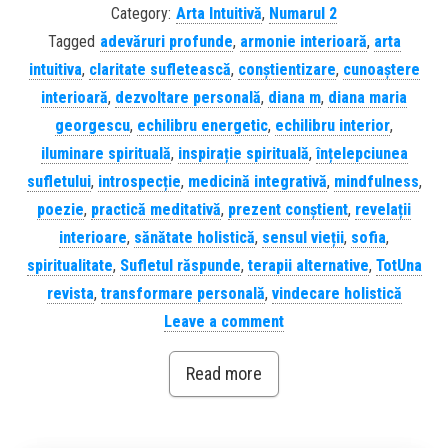
Category:
Arta Intuitivă
,
Numarul 2
Tagged
adevăruri profunde
,
armonie interioară
,
arta
intuitiva
,
claritate sufletească
,
conștientizare
,
cunoaștere
interioară
,
dezvoltare personală
,
diana m
,
diana maria
georgescu
,
echilibru energetic
,
echilibru interior
,
iluminare spirituală
,
inspirație spirituală
,
înțelepciunea
sufletului
,
introspecție
,
medicină integrativă
,
mindfulness
,
poezie
,
practică meditativă
,
prezent conștient
,
revelații
interioare
,
sănătate holistică
,
sensul vieții
,
sofia
,
spiritualitate
,
Sufletul răspunde
,
terapii alternative
,
TotUna
revista
,
transformare personală
,
vindecare holistică
Leave a comment
Read more