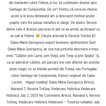
din Santarém către Fátima, în loc să continuăm drumul spre
Santiago de Compostela. De ce? Pentru că ceva ne chema
acolo și în acea dimineață am și descoprit motivul acelor
șoapte care îmi pulsau tumultos în sânge. De atunci, fiecare
dintre cele 4 drumuri parcurse în anii ce au urmat, au început cu
un salt la Fátima.
Citește articolul în Revista TotUna #2
Diana Maria Georgescu expert business optimization Sunt
Diana-Maria Georgescu, iar cea mai potrivită descriere a mea,
este: ”Călător prin Lume, prin Viață, prin Timp și prin Spațiu”. Și,
ca un adevărat călător, am parcurs trei rute diferite ale acestui
drum magic ce se întinde pornind din Franța, sau Portugalia
către Santiago de Compostela, frumos vegheat de Calea
Lactee. Happy reading! Diana-Maria Georgescu Articol,
Numarul 7, Revista TotUna, Vindecare Holistica Vindecare
Holistică July 2, 2025 No Comments Articol, Numarul 6, Revista
TotUna, Vindecare Holistica Vindecare – Trezirea celulelor July