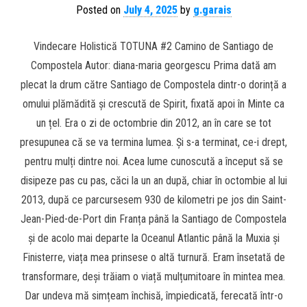
Posted on
July 4, 2025
by
g.garais
Vindecare Holistică TOTUNA #2 Camino de Santiago de
Compostela Autor: diana-maria georgescu Prima dată am
plecat la drum către Santiago de Compostela dintr-o dorință a
omului plămădită și crescută de Spirit, fixată apoi în Minte ca
un țel. Era o zi de octombrie din 2012, an în care se tot
presupunea că se va termina lumea. Și s-a terminat, ce-i drept,
pentru mulți dintre noi. Acea lume cunoscută a început să se
disipeze pas cu pas, căci la un an după, chiar în octombie al lui
2013, după ce parcursesem 930 de kilometri pe jos din Saint-
Jean-Pied-de-Port din Franța până la Santiago de Compostela
și de acolo mai departe la Oceanul Atlantic până la Muxia și
Finisterre, viața mea prinsese o altă turnură. Eram însetată de
transformare, deși trăiam o viață mulțumitoare în mintea mea.
Dar undeva mă simțeam închisă, împiedicată, ferecată într-o